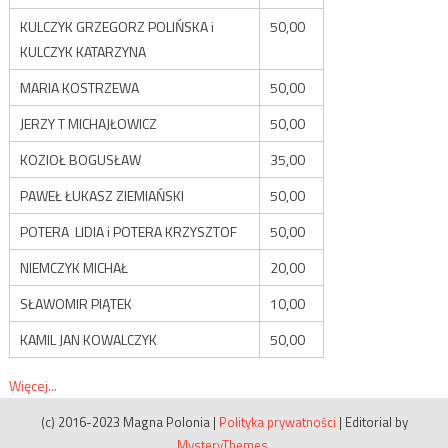
KULCZYK GRZEGORZ POLIŃSKA i
50,00
KULCZYK KATARZYNA
MARIA KOSTRZEWA
50,00
JERZY T MICHAJŁOWICZ
50,00
KOZIOŁ BOGUSŁAW
35,00
PAWEŁ ŁUKASZ ZIEMIAŃSKI
50,00
POTERA LIDIA i POTERA KRZYSZTOF
50,00
NIEMCZYK MICHAŁ
20,00
SŁAWOMIR PIĄTEK
10,00
KAMIL JAN KOWALCZYK
50,00
Więcej...
(c) 2016-2023 Magna Polonia
|
Polityka prywatności
|
Editorial by
MysteryThemes
.