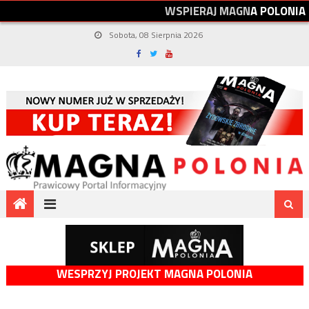
W
S
P
I
E
R
A
J
M
A
G
N
A
P
O
L
O
N
I
A
Sobota, 08 Sierpnia 2026
WESPRZYJ PROJEKT MAGNA POLONIA