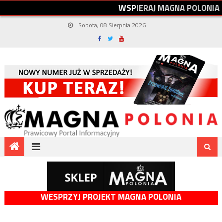
W
S
P
I
E
R
A
J
M
A
G
N
A
P
O
L
O
N
I
A
Sobota, 08 Sierpnia 2026
WESPRZYJ PROJEKT MAGNA POLONIA