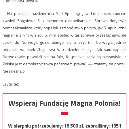
społecznościowych.
– Na początku października Sąd Apelacyjny w Łodzi prawomocnie
zwolnił Zbigniewa S. z tajemnicy dziennikarskiej. Sprawa dotyczyła
homoseksualisty, który popełnił samobójstwo po tym, jak S. upublicznił
nagranie z nim w sieci. S. miał zostać w tej sprawie przesłuchany, ale
uciekł do Norwegii, gdzie ubiegał się o azyl. (…) Norwegia jednak
odrzuciła wniosek Zbigniewa S. o udzielenie azylu. Jak sam napisał,
Norwegowie powołali się na fakt, iż „polskie sądy są niezawisłe, a
Polska jest demokratycznym państwem prawa” — czytamy na portalu
Niezależna.pl.
Czytaj też:
Wspieraj Fundację Magna Polonia!
W sierpniu potrzebujemy:
16 500
zł, zebraliśmy:
1351