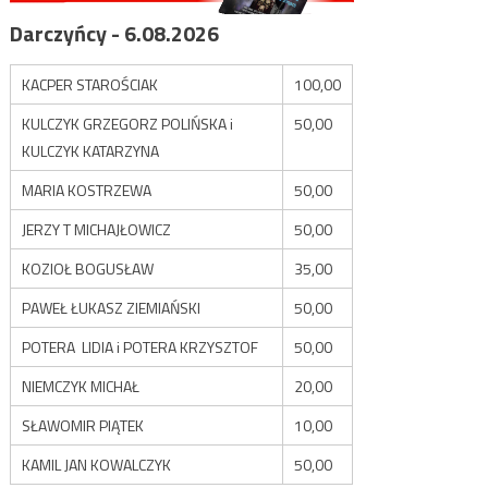
Darczyńcy - 6.08.2026
KACPER STAROŚCIAK
100,00
KULCZYK GRZEGORZ POLIŃSKA i
50,00
KULCZYK KATARZYNA
MARIA KOSTRZEWA
50,00
JERZY T MICHAJŁOWICZ
50,00
KOZIOŁ BOGUSŁAW
35,00
PAWEŁ ŁUKASZ ZIEMIAŃSKI
50,00
POTERA LIDIA i POTERA KRZYSZTOF
50,00
NIEMCZYK MICHAŁ
20,00
SŁAWOMIR PIĄTEK
10,00
KAMIL JAN KOWALCZYK
50,00