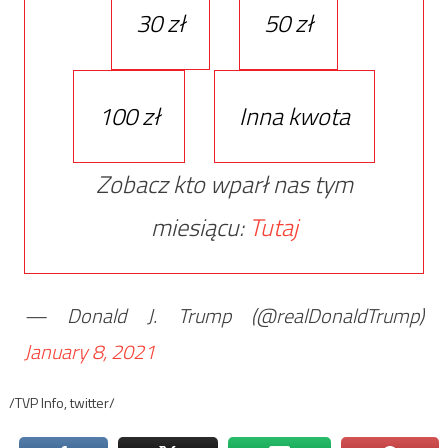
30 zł
50 zł
100 zł
Inna kwota
Zobacz kto wparł nas tym
miesiącu:
Tutaj
— Donald J. Trump (@realDonaldTrump)
January 8, 2021
/TVP Info, twitter/