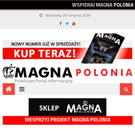
W
S
P
I
E
R
A
J
M
A
G
N
A
P
O
L
O
N
I
A
Niedziela, 09 Sierpnia 2026
WESPRZYJ PROJEKT MAGNA POLONIA