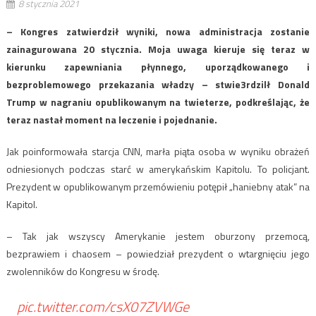
8 stycznia 2021
– Kongres zatwierdził wyniki, nowa administracja zostanie
zainagurowana 20 stycznia. Moja uwaga kieruje się teraz w
kierunku zapewniania płynnego, uporządkowanego i
bezproblemowego przekazania władzy – stwie3rdzilł Donald
Trump w nagraniu opublikowanym na twieterze, podkreślając, że
teraz nastał moment na leczenie i pojednanie.
Jak poinformowała starcja CNN, marła piąta osoba w wyniku obrażeń
odniesionych podczas starć w amerykańskim Kapitolu. To policjant.
Prezydent w opublikowanym przemówieniu potępił „haniebny atak” na
Kapitol.
– Tak jak wszyscy Amerykanie jestem oburzony przemocą,
bezprawiem i chaosem – powiedział prezydent o wtargnięciu jego
zwolenników do Kongresu w środę.
pic.twitter.com/csX07ZVWGe