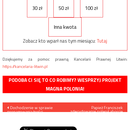
30 zł
50 zł
100 zł
Inna kwota
Zobacz kto wparł nas tym miesiącu:
Tutaj
Dziękujemy za pomoc prawną Kancelarii Prawnej Litwin:
https://kancelaria-litwin.pl
PODOBA CI SIĘ TO CO ROBIMY? WESPRZYJ PROJEKT
MAGNA POLONIA!
Nawigacja
Dochodzenie w sprawie
Papież Franciszek
zdecydowanie potępił aborcję
propagowania treści
i akty homoseksualne
wpisu
faszystowskich, chodzi o
torby sprzedawane w sieci
Auchan