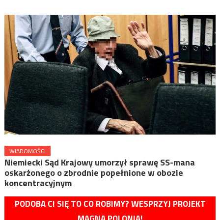
WIADOMOŚCI
Niemiecki Sąd Krajowy umorzył sprawę SS-mana
oskarżonego o zbrodnie popełnione w obozie
koncentracyjnym
PODOBA CI SIĘ TO CO ROBIMY? WESPRZYJ PROJEKT
MAGNA POLONIA!