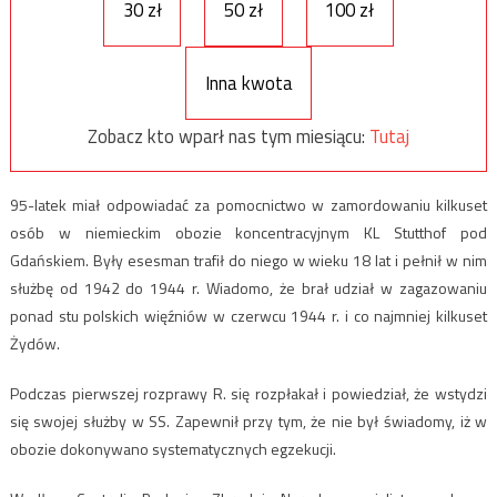
30 zł
50 zł
100 zł
Inna kwota
Zobacz kto wparł nas tym miesiącu:
Tutaj
95-latek miał odpowiadać za pomocnictwo w zamordowaniu kilkuset
osób w niemieckim obozie koncentracyjnym KL Stutthof pod
Gdańskiem. Były esesman trafił do niego w wieku 18 lat i pełnił w nim
służbę od 1942 do 1944 r. Wiadomo, że brał udział w zagazowaniu
ponad stu polskich więźniów w czerwcu 1944 r. i co najmniej kilkuset
Żydów.
Podczas pierwszej rozprawy R. się rozpłakał i powiedział, że wstydzi
się swojej służby w SS. Zapewnił przy tym, że nie był świadomy, iż w
obozie dokonywano systematycznych egzekucji.