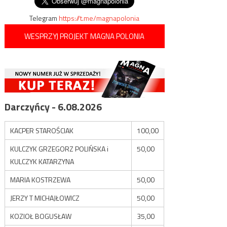
Telegram
https://t.me/magnapolonia
WESPRZYJ PROJEKT MAGNA POLONIA
Darczyńcy - 6.08.2026
KACPER STAROŚCIAK
100,00
KULCZYK GRZEGORZ POLIŃSKA i
50,00
KULCZYK KATARZYNA
MARIA KOSTRZEWA
50,00
JERZY T MICHAJŁOWICZ
50,00
KOZIOŁ BOGUSŁAW
35,00