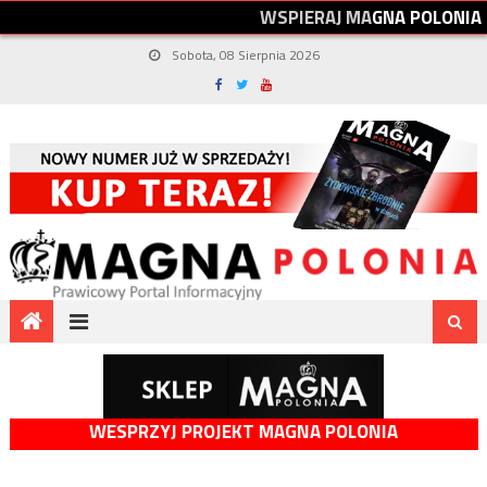
W
S
P
I
E
R
A
J
M
A
G
N
A
P
O
L
O
N
I
A
Sobota, 08 Sierpnia 2026
WESPRZYJ PROJEKT MAGNA POLONIA