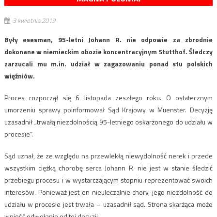
3 kwietnia 2019
Były esesman, 95-letni Johann R. nie odpowie za zbrodnie
dokonane w niemieckim obozie koncentracyjnym Stutthof. Śledczy
zarzucali mu m.in. udział w zagazowaniu ponad stu polskich
więźniów.
Proces rozpoczął się 6 listopada zeszłego roku. O ostatecznym
umorzeniu sprawy poinformował Sąd Krajowy w Muenster. Decyzję
uzasadnił „trwałą niezdolnością 95-letniego oskarżonego do udziału w
procesie”.
Sąd uznał, że ze względu na przewlekłą niewydolność nerek i przede
wszystkim ciężką chorobę serca Johann R. nie jest w stanie śledzić
przebiegu procesu i w wystarczającym stopniu reprezentować swoich
interesów. Ponieważ jest on nieuleczalnie chory, jego niezdolność do
udziału w procesie jest trwała – uzasadnił sąd. Strona skarżąca może
wnieść odwołanie od tej decyzji.