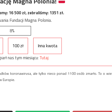
ację Magna Polonia!
jemy:
16 500
zł, zebraliśmy:
1351
zł.
ania Fundacji Magna Polonia.
8%
100 zł
Inna kwota
parł nas tym miesiącu:
Tutaj
ków koronawirusa, ale tylko nieco ponad 1100 osób zmarło. To o wie
w Europie.