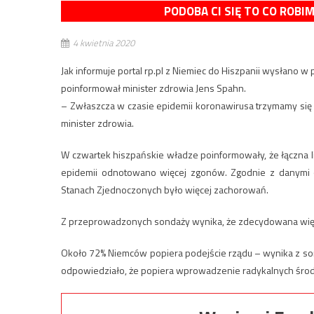
PODOBA CI SIĘ TO CO ROBI
4 kwietnia 2020
Jak informuje portal rp.pl z Niemiec do Hiszpanii wysłano 
poinformował minister zdrowia Jens Spahn.
– Zwłaszcza w czasie epidemii koronawirusa trzymamy się
minister zdrowia.
W czwartek hiszpańskie władze poinformowały, że łączna l
epidemii odnotowano więcej zgonów. Zgodnie z danymi 
Stanach Zjednoczonych było więcej zachorowań.
Z przeprowadzonych sondaży wynika, że zdecydowana więks
Około 72% Niemców popiera podejście rządu – wynika z so
odpowiedziało, że popiera wprowadzenie radykalnych środ