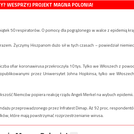
MY? WESPRZYJ PROJEKT MAGNA POLONIA!
w piątek 50 respiratorów. O pomocy dla pogrążonego w walce z epidemią kra
 razem. Życzymy Hiszpanom dużo sił w tych czasach – powiedział niemiec
iczba ofiar koronawirusa przekroczyła 10 tys. Tylko we Włoszech z powo
opublikowanymi przez Uniwersytet Johna Hopkinsa, tylko we Włoszech
zość Niemców popiera reakcję rządu Angeli Merkel na wybuch epidemii.
ndażu przeprowadzonego przez Infratest Dimap. Aż 92 proc. respondent
ków, które mają powstrzymać rozprzestrzenianie wirusa.