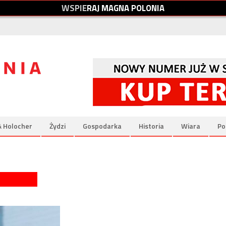
W
S
P
I
E
R
A
J
M
A
G
N
A
P
O
L
O
N
I
A
& Holocher
Żydzi
Gospodarka
Historia
Wiara
Po