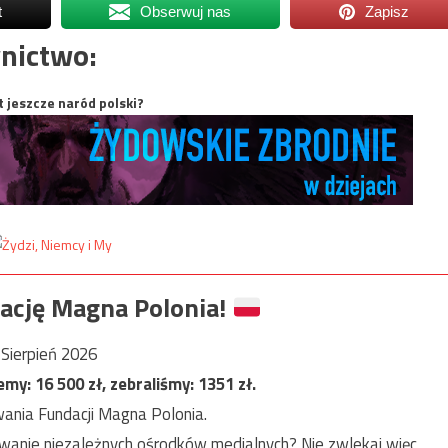
t
Obserwuj nas
Zapisz
nictwo:
t jeszcze naród polski?
ację Magna Polonia!
Sierpień 2026
jemy:
16 500
zł, zebraliśmy:
1351
zł.
ania Fundacji Magna Polonia.
anie niezależnych ośrodków medialnych? Nie zwlekaj więc,