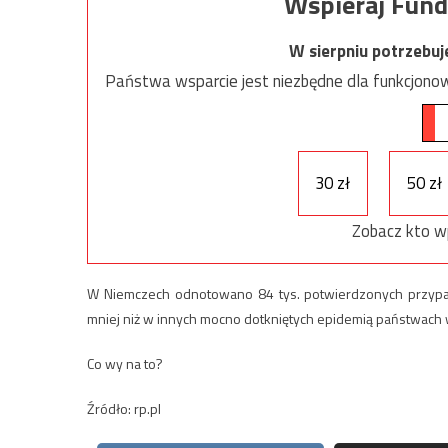
Wspieraj Fund
W sierpniu potrzebu
Państwa wsparcie jest niezbędne dla funkcjonow
30 zł
50 zł
Zobacz kto w
W Niemczech odnotowano 84 tys. potwierdzonych przypad
mniej niż w innych mocno dotkniętych epidemią państwach 
Co wy na to?
Źródło: rp.pl