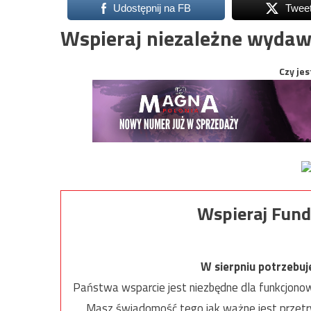
Udostępnij na FB
Twee
Wspieraj niezależne wydaw
Czy jes
Wspieraj Fund
W sierpniu potrzebu
Państwa wsparcie jest niezbędne dla funkcjonow
Masz świadomość tego jak ważne jest przetrw