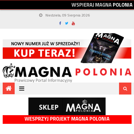
W
S
P
I
E
R
A
J
M
A
G
N
A
P
O
L
O
N
I
A
Niedziela, 09 Sierpnia 2026
WESPRZYJ PROJEKT MAGNA POLONIA