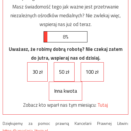
Masz świadomość tego jak ważne jest przetrwanie
niezależnych ośrodków medialnych? Nie zwlekaj więc,
wspieraj nas już od teraz.
8%
Uważasz, że robimy dobrą robotę? Nie czekaj zatem
do jutra, wspieraj nas od dzisiaj.
30 zł
50 zł
100 zł
Inna kwota
Zobacz kto wparł nas tym miesiącu:
Tutaj
Dziękujemy za pomoc prawną Kancelarii Prawnej Litwin:
https://kancelaria-litwin.pl