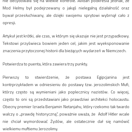
nie decydowała się na wielkie kontrole. Avidan podkreśla jednak, że
Mod Helmy był podejrzewany o jakąś nielegalną działalność oraz
bywał przesłuchiwany, ale dzięki swojemu sprytowi wybrnął cało z
opresji.
Artykuł jest krótki, ale czas, w którym się ukazuje nie jest przypadkowy.
Tekstowi przyświeca bowiem jeden cel, jakim jest wyeksponowanie
znaczenia przytoczonej historii dla bieżących wydarzeń w Niemczech.
Potwierdza to puenta, która zawiera trzy punkty.
Pierwszy to stwierdzenie, że postawa Egipcjanina jest
kontrprzykładem w odniesieniu do postawy tzw. jerozolimskich Mufi,
którzy często są wymieniani jako poplecznicy nazistów. Co więcej,
często to oni są przedstawiani jako prawdziwi architekci holocaustu.
Obecny premier Izraela Benjamin Netanjahu, który rzekomo tak twardo
walczy o „prawdę historyczną”, poważnie uważa, że Adolf Hitler wcale
nie chciał wymordować Żydów, ale ostatecznie dał się namówić
wielkiemu muftiemu Jerozolimy.