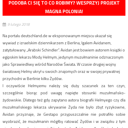
PODOBA CI SIĘ TO CO ROBIMY? WESPRZYJ PROJEKT
MAGNA POLONIA!
9 lutego 2018
Na portalu deutschland.de w eksponowanym miejscu ukazał się
wywiad z izraelskim dziennikarzem z Berlina, Igalem Avidanem,
zatytułowany „Arabski Schindler”. Avidan jest bowiem autorem książki o
egipskim lekarzu Mody Helmym, jedynym muzułmaninie odznaczonym
jako Sprawiedliwy wśród Narodów Świata. W czasie drugiej wojny
światowej Helmy ukrył u swoich znajomych oraz w swojej prywatnej
przychodni w Berlinie kilku Żydów.
I oczywiście Helmyemu należy się duży szacunek za ten czyn,
szczególnie biorąc pod uwagę napięte stosunki muzułmańsko-
żydowskie. Dlatego też gdy zapytano autora biografii Helmyego czy dla
muzułmańskiego lekarza ukrywanie Żyda nie było zbyt ryzykowne,
Avidan przyznaje, że Gestapo przypuszczalnie nie potrafiło sobie
wyobrazić, że muzułmanin mógłby ratować Żydów i w związku z tym