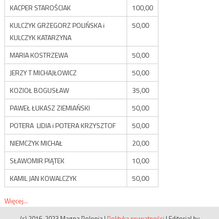
KACPER STAROŚCIAK
100,00
KULCZYK GRZEGORZ POLIŃSKA i
50,00
KULCZYK KATARZYNA
MARIA KOSTRZEWA
50,00
JERZY T MICHAJŁOWICZ
50,00
KOZIOŁ BOGUSŁAW
35,00
PAWEŁ ŁUKASZ ZIEMIAŃSKI
50,00
POTERA LIDIA i POTERA KRZYSZTOF
50,00
NIEMCZYK MICHAŁ
20,00
SŁAWOMIR PIĄTEK
10,00
KAMIL JAN KOWALCZYK
50,00
Więcej...
(c) 2016-2023 Magna Polonia
|
Polityka prywatności
|
Editorial by