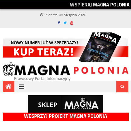
W
S
P
I
E
R
A
J
M
A
G
N
A
P
O
L
O
N
I
A
Sobota, 08 Sierpnia 2026
WESPRZYJ PROJEKT MAGNA POLONIA