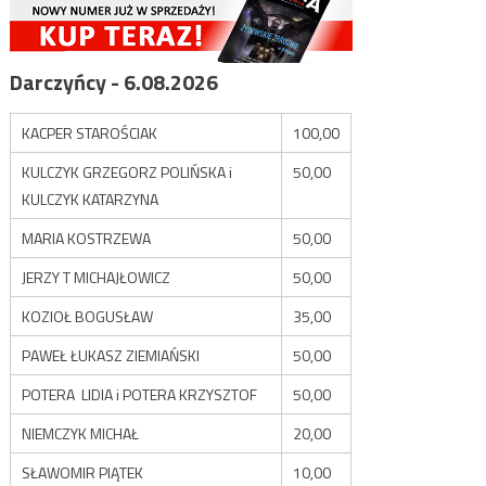
Darczyńcy - 6.08.2026
KACPER STAROŚCIAK
100,00
KULCZYK GRZEGORZ POLIŃSKA i
50,00
KULCZYK KATARZYNA
MARIA KOSTRZEWA
50,00
JERZY T MICHAJŁOWICZ
50,00
KOZIOŁ BOGUSŁAW
35,00
PAWEŁ ŁUKASZ ZIEMIAŃSKI
50,00
POTERA LIDIA i POTERA KRZYSZTOF
50,00
NIEMCZYK MICHAŁ
20,00
SŁAWOMIR PIĄTEK
10,00