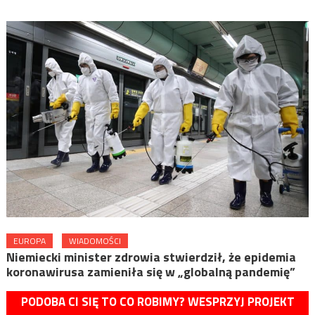
EUROPA
WIADOMOŚCI
Niemiecki minister zdrowia stwierdził, że epidemia
koronawirusa zamieniła się w „globalną pandemię”
PODOBA CI SIĘ TO CO ROBIMY? WESPRZYJ PROJEKT