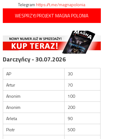
Telegram
https://t.me/magnapolonia
WESPRZYJ PROJEKT MAGNA POLONIA
Darczyńcy - 30.07.2026
AP
30
Artur
70
Anonim
100
Anonim
200
Arleta
90
Piotr
500