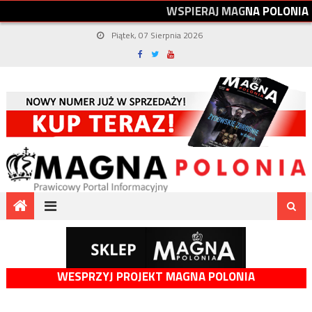
W
S
P
I
E
R
A
J
M
A
G
N
A
P
O
L
O
N
I
A
Piątek, 07 Sierpnia 2026
WESPRZYJ PROJEKT MAGNA POLONIA