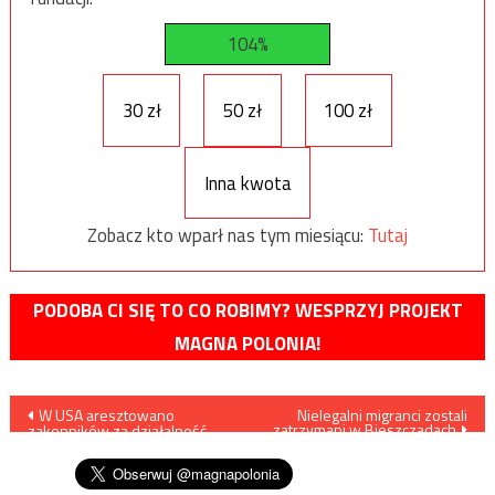
104%
30 zł
50 zł
100 zł
Inna kwota
Zobacz kto wparł nas tym miesiącu:
Tutaj
PODOBA CI SIĘ TO CO ROBIMY? WESPRZYJ PROJEKT
MAGNA POLONIA!
Nawigacja
W USA aresztowano
Nielegalni migranci zostali
zatrzymani w Bieszczadach
zakonników za działalność
wpisu
pro-life