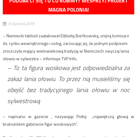
PODOBA CI SIĘ TO CO ROBIMY? WESPRZYJ PROJEKT
MAGNA POLONIA!
3 stycznia 2019
– Niemiecki tabloid zaatakował Elżbietę Bieńkowską, unijną komisarz
ds. rynku wewnętrznego i usług, zarzucając jej, że jednym podpisem
zniszczyła mający wielowiekową tradycję w Niemczech zwyczaj lania
ołowiu w sylwestra – informuje TVP Info.
– To ta figura woskowa jest odpowiedzialna za
zakaz lania ołowiu. To przez nią musieliśmy się
obejść bez tradycyjnego lania ołowiu w noc
sylwestrową
– napisano w gazecie , nazywając Polkę „największą głową w
brukselskim gabinecie figur woskowych”.