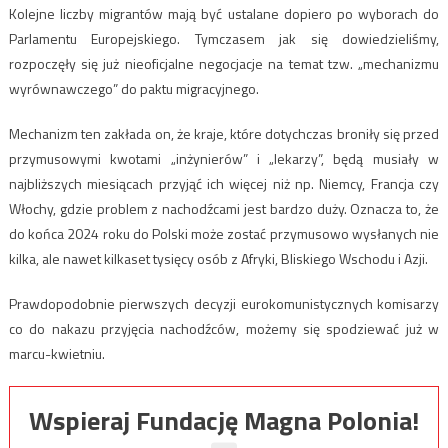
Kolejne liczby migrantów mają być ustalane dopiero po wyborach do
Parlamentu Europejskiego. Tymczasem jak się dowiedzieliśmy,
rozpoczęły się już nieoficjalne negocjacje na temat tzw. „mechanizmu
wyrównawczego” do paktu migracyjnego.
Mechanizm ten zakłada on, że kraje, które dotychczas broniły się przed
przymusowymi kwotami „inżynierów” i „lekarzy”, będą musiały w
najbliższych miesiącach przyjąć ich więcej niż np. Niemcy, Francja czy
Włochy, gdzie problem z nachodźcami jest bardzo duży. Oznacza to, że
do końca 2024 roku do Polski może zostać przymusowo wysłanych nie
kilka, ale nawet kilkaset tysięcy osób z Afryki, Bliskiego Wschodu i Azji.
Prawdopodobnie pierwszych decyzji eurokomunistycznych komisarzy
co do nakazu przyjęcia nachodźców, możemy się spodziewać już w
marcu-kwietniu.
Wspieraj Fundację Magna Polonia!