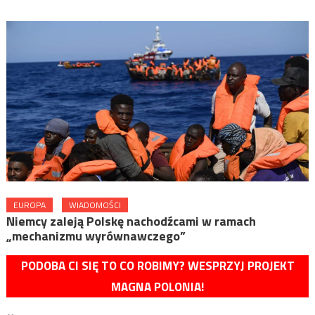
EUROPA
WIADOMOŚCI
Niemcy zaleją Polskę nachodźcami w ramach
„mechanizmu wyrównawczego”
PODOBA CI SIĘ TO CO ROBIMY? WESPRZYJ PROJEKT
MAGNA POLONIA!