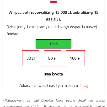
W lipcu potrzebowaliśmy:
15 000
zł, zebraliśmy:
15
633,5
zł.
Dziękujemy! i zachęcamy do dalszego wsparcia naszej
fundacji.
104%
30 zł
50 zł
100 zł
Inna kwota
Zobacz kto wparł nas tym miesiącu:
Tutaj
–Podejrzewam, że rząd Donalda Tuska będzie chciał ten proces
przeprowadzić po chichu. Przypomnę, że za poprzednich rządów