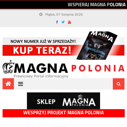
W
S
P
I
E
R
A
J
M
A
G
N
A
P
O
L
O
N
I
A
Piątek, 07 Sierpnia 2026
WESPRZYJ PROJEKT MAGNA POLONIA