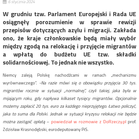
6 stycznia 2024
W grudniu tzw. Parlament Europejski i Rada UE
osiągnęły porozumienie w sprawie rewizji
przepisów dotyczących azylu i migracji. Zakłada
ono, że kraje członkowskie będą miały wybór
między zgodą na relokację i przyjęcie migrantów
a wpłatą do budżetu UE tzw. składki
solidarnościowej. To jednak nie wszystko.
Niemcy zaleją Polskę nachodźcami w ramach „mechanizmu
wyrównawczego”.
-Na razie mówi się o obowiązku przyjęcia 30 tys.
migrantów rocznie w sytuacji „normalnej”, czyli takiej, jaka była w
mijającym roku, gdy napływa kilkaset tysięcy migrantów. Opcjonalnie
możemy zapłacić 20 tys. euro za każdego nieprzyjętego. Łatwo policzyć,
jaka to suma dla Polski. Jednak w sytuacji kryzysu relokacji nie będzie
można zastąpić opłatą
–
powiedział w rozmowie z DoRzeczy.pl
prof.
Zdzisław Krasnodębski, eurodeputowany PiS.