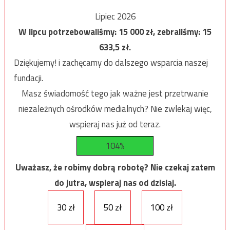
Lipiec 2026
W lipcu potrzebowaliśmy:
15 000
zł, zebraliśmy:
15
633,5
zł.
Dziękujemy! i zachęcamy do dalszego wsparcia naszej
fundacji.
Masz świadomość tego jak ważne jest przetrwanie
niezależnych ośrodków medialnych? Nie zwlekaj więc,
wspieraj nas już od teraz.
104%
Uważasz, że robimy dobrą robotę? Nie czekaj zatem
do jutra, wspieraj nas od dzisiaj.
30 zł
50 zł
100 zł