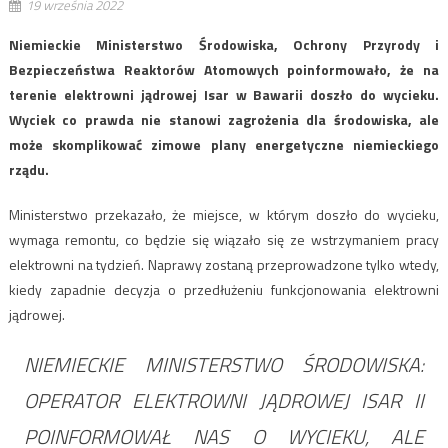
19 września 2022
Niemieckie Ministerstwo Środowiska, Ochrony Przyrody i
Bezpieczeństwa Reaktorów Atomowych poinformowało, że na
terenie elektrowni jądrowej Isar w Bawarii doszło do wycieku.
Wyciek co prawda nie stanowi zagrożenia dla środowiska, ale
może skomplikować zimowe plany energetyczne niemieckiego
rządu.
Ministerstwo przekazało, że miejsce, w którym doszło do wycieku,
wymaga remontu, co będzie się wiązało się ze wstrzymaniem pracy
elektrowni na tydzień. Naprawy zostaną przeprowadzone tylko wtedy,
kiedy zapadnie decyzja o przedłużeniu funkcjonowania elektrowni
jądrowej.
NIEMIECKIE MINISTERSTWO ŚRODOWISKA:
OPERATOR ELEKTROWNI JĄDROWEJ ISAR II
POINFORMOWAŁ NAS O WYCIEKU, ALE