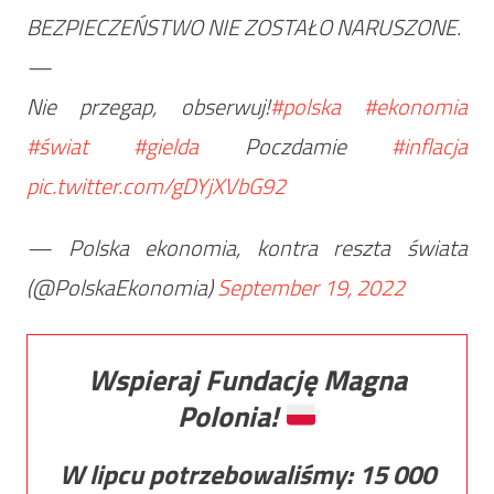
BEZPIECZEŃSTWO NIE ZOSTAŁO NARUSZONE.
—
Nie przegap, obserwuj!
#polska
#ekonomia
#świat
#gielda
Poczdamie
#inflacja
pic.twitter.com/gDYjXVbG92
— Polska ekonomia, kontra reszta świata
(@PolskaEkonomia)
September 19, 2022
Wspieraj Fundację Magna
Polonia!
W lipcu potrzebowaliśmy:
15 000