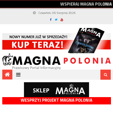
W
S
P
I
E
R
A
J
M
A
G
N
A
P
O
L
O
N
I
A
Czwartek, 06 Sierpnia 2026
WESPRZYJ PROJEKT MAGNA POLONIA