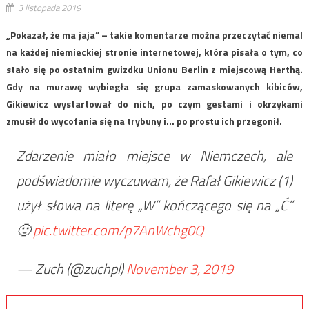
3 listopada 2019
„Pokazał, że ma jaja” – takie komentarze można przeczytać niemal
na każdej niemieckiej stronie internetowej, która pisała o tym, co
stało się po ostatnim gwizdku Unionu Berlin z miejscową Herthą.
Gdy na murawę wybiegła się grupa zamaskowanych kibiców,
Gikiewicz wystartował do nich, po czym gestami i okrzykami
zmusił do wycofania się na trybuny i… po prostu ich przegonił.
Zdarzenie miało miejsce w Niemczech, ale
podświadomie wyczuwam, że Rafał Gikiewicz (1)
użył słowa na literę „W” kończącego się na „Ć”
🙂
pic.twitter.com/p7AnWchg0Q
— Zuch (@zuchpl)
November 3, 2019