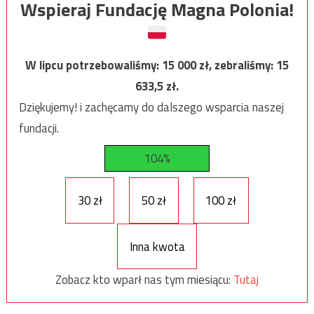
Wspieraj Fundację Magna Polonia!
W lipcu potrzebowaliśmy:
15 000
zł, zebraliśmy:
15
633,5
zł.
Dziękujemy! i zachęcamy do dalszego wsparcia naszej
fundacji.
104%
30 zł
50 zł
100 zł
Inna kwota
Zobacz kto wparł nas tym miesiącu:
Tutaj