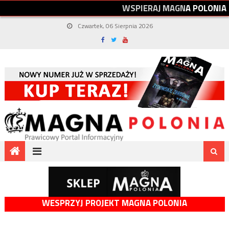
W
S
P
I
E
R
A
J
M
A
G
N
A
P
O
L
O
N
I
A
Czwartek, 06 Sierpnia 2026
WESPRZYJ PROJEKT MAGNA POLONIA