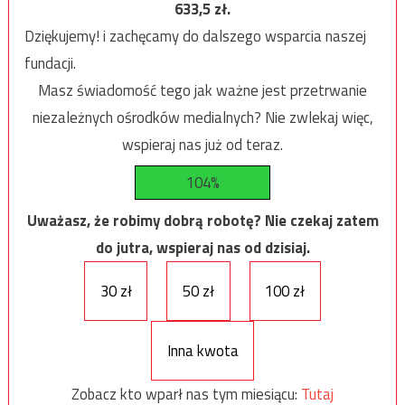
633,5
zł.
Dziękujemy! i zachęcamy do dalszego wsparcia naszej
fundacji.
Masz świadomość tego jak ważne jest przetrwanie
niezależnych ośrodków medialnych? Nie zwlekaj więc,
wspieraj nas już od teraz.
104%
Uważasz, że robimy dobrą robotę? Nie czekaj zatem
do jutra, wspieraj nas od dzisiaj.
30 zł
50 zł
100 zł
Inna kwota
Zobacz kto wparł nas tym miesiącu:
Tutaj