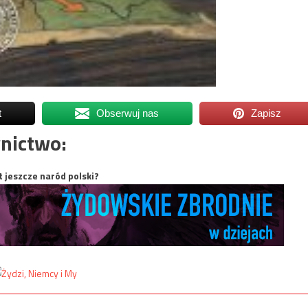
t
Obserwuj nas
Zapisz
nictwo:
t jeszcze naród polski?