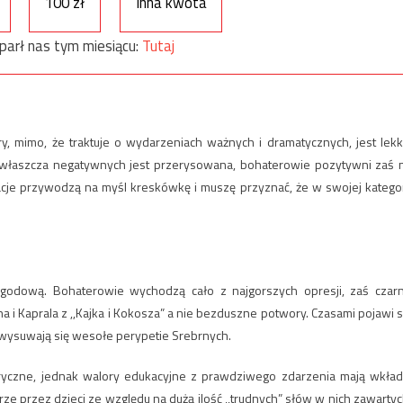
100 zł
Inna kwota
parł nas tym miesiącu:
Tutaj
y, mimo, że traktuje o wydarzeniach ważnych i dramatycznych, jest lekk
zwłaszcza negatywnych jest przerysowana, bohaterowie pozytywni zaś 
acje przywodzą na myśl kreskówkę i muszę przyznać, że w swojej kategor
godową. Bohaterowie wychodzą cało z najgorszych opresji, zaś czar
 Kaprala z ,,Kajka i Kokosza” a nie bezduszne potwory. Czasami pojawi s
n wysuwają się wesołe perypetie Srebrnych.
ryczne, jednak walory edukacyjne z prawdziwego zdarzenia mają wkład
ze przez dzieci ze względu na dużą ilość ,,trudnych” słów w nich zawartyc