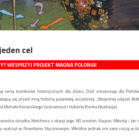
jeden cel
MY? WESPRZYJ PROJEKT MAGNA POLONIA!
 serią komiksów historycznych dla dzieci. Dziś zrecenzuję dla Państ
iejącą się przed inną historią powstałą wcześniej; ,,Wojennej odysei Ant
a Michała Konarskiego (scenariusz) i Huberta Ronka (ilustracje).
edza dziadka Melchiora z okazji jego 80 urodzin. Kacper, Mikołaj i Jan 
 walczył w Powstaniu Styczniowym. Wkrótce jednak oni sami ruszą w bó