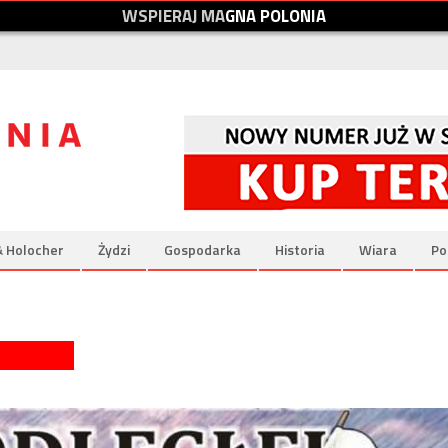
W
S
P
I
E
R
A
J
M
A
G
N
A
P
O
L
O
N
I
A
& Holocher
Żydzi
Gospodarka
Historia
Wiara
Po