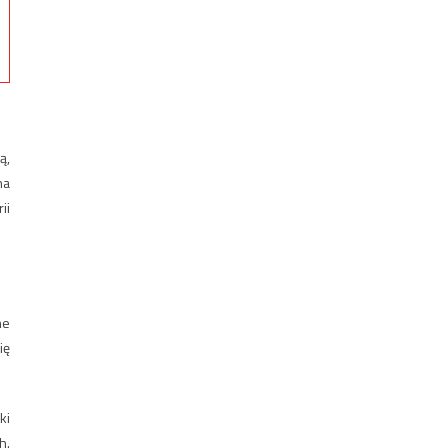
ą,
na
ii
ne
ię
ki
h.