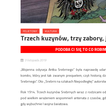
FELIETONY
KULTURA
Trzech kuzynów, trzy zabory, 
PODOBA CI SIĘ TO CO ROBI
3 listopada 2019
„Wojenna odyseja Antka Srebrnego” była naprawdę udaną
komiks, który jest tak zwanym prequelem, czyli historią dz
Srebrnego”. Oto ,,Srebrni na szlakach Niepodległej” autorstw
Rok 1914. Trzech kuzynów Srebrnych wraz z rodzicami odwi
pod wielkim wrażeniem wspomnień antenata z czasów, gdy
gdy wybuchnie I wojna światowa.