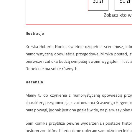
30 zł
50 zł
Zobacz kto w
Ilustracje
Kreska Huberta Ronka świetnie uzupełnia scenariusz, któr
humorystyczną opowieścią przygodową. Mimika postaci, 
pierwszy rzut oka budzą sympatię swoim wyglądem. Ilustr
Ronek nie ma sobie równych.
Recenzja
Mamy tu do czynienia z humorystyczną opowieścią przy
charaktery przypominają z zachowania Krwawego Hegemona i
nuta powagi, jednak jest ona gdzieś w tle, na pierwszy pla
Sam komiks przybliża pewne wydarzenia i postacie histo
historyczne, których jednak nie polecam samodzielnej lektur