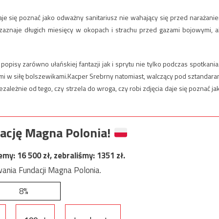
daje się poznać jako odważny sanitariusz nie wahający się przed narażani
aznaje długich miesięcy w okopach i strachu przed gazami bojowymi, a
 popisy zarówno ułańskiej fantazji jak i sprytu nie tylko podczas spotkania
ymi w siłę bolszewikami.Kacper Srebrny natomiast, walczący pod sztandara
ezależnie od tego, czy strzela do wroga, czy robi zdjęcia daje się poznać ja
ację Magna Polonia!
jemy:
16 500
zł, zebraliśmy:
1351
zł.
ania Fundacji Magna Polonia.
8%