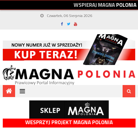
W
S
P
I
E
R
A
J
M
A
G
N
A
P
O
L
O
N
I
A
Czwartek, 06 Sierpnia 2026
WESPRZYJ PROJEKT MAGNA POLONIA