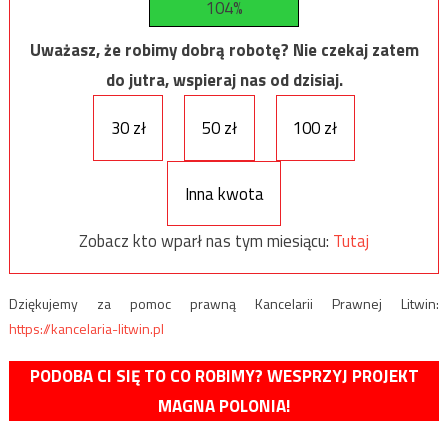
104%
Uważasz, że robimy dobrą robotę? Nie czekaj zatem
do jutra, wspieraj nas od dzisiaj.
30 zł
50 zł
100 zł
Inna kwota
Zobacz kto wparł nas tym miesiącu:
Tutaj
Dziękujemy za pomoc prawną Kancelarii Prawnej Litwin:
https://kancelaria-litwin.pl
PODOBA CI SIĘ TO CO ROBIMY? WESPRZYJ PROJEKT
MAGNA POLONIA!