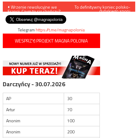
Nawigacja
Wrzenie rewolucyjne we
To definitywny koniec polsko-
duńskiego sporu
Francji. Czym to się skończy?
granicznego
wpisu
Telegram
https://t.me/magnapolonia
WESPRZYJ PROJEKT MAGNA POLONIA
Darczyńcy - 30.07.2026
AP
30
Artur
70
Anonim
100
Anonim
200