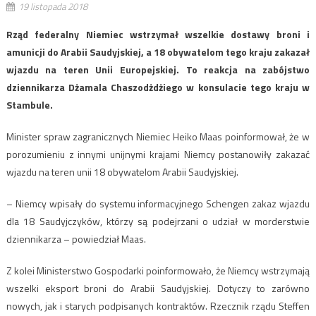
19 listopada 2018
Rząd federalny Niemiec wstrzymał wszelkie dostawy broni i
amunicji do Arabii Saudyjskiej, a 18 obywatelom tego kraju zakazał
wjazdu na teren Unii Europejskiej. To reakcja na zabójstwo
dziennikarza Dżamala Chaszodżdżiego w konsulacie tego kraju w
Stambule.
Minister spraw zagranicznych Niemiec Heiko Maas poinformował, że w
porozumieniu z innymi unijnymi krajami Niemcy postanowiły zakazać
wjazdu na teren unii 18 obywatelom Arabii Saudyjskiej.
– Niemcy wpisały do systemu informacyjnego Schengen zakaz wjazdu
dla 18 Saudyjczyków, którzy są podejrzani o udział w morderstwie
dziennikarza – powiedział Maas.
Z kolei Ministerstwo Gospodarki poinformowało, że Niemcy wstrzymają
wszelki eksport broni do Arabii Saudyjskiej. Dotyczy to zarówno
nowych, jak i starych podpisanych kontraktów. Rzecznik rządu Steffen