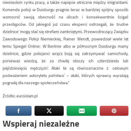
niemieckim rynku pracy, a także napięcie etniczne między imigrantami.
Komenda policji w Duisburgu pragnie teraz w bardziej spójny sposób
wzmocnić swoją obecność na ulicach i konsekwentnie ścigać
przestępców. Od jakiegoś już czasu eksperci ostrzegali, że ‚trudne
dzielnice’ mogą stać się strefami zamkniętymi. Przewodniczący Związku
Zawodowego Policji Niemieckiej, Rainer Wendt, powiedział wiele lat
temu Spiegel Online: ‚W Berlinie albo w północnym Duisburgu mamy
dzielnice, gdzie policjanci wręcz boją się zatrzymywać samochody,
ponieważ wiedzą, że za chwilę otoczy ich czterdziestu lub
pięćdziesięciu mężczyzn’. Ataki te są równoznaczne z ‚celowym
podważaniem autorytetu państwa’ – ataki, których sprawcy wyrażają
pogradę dla naszego społeczeństwa.”
Źródło: euroislam.pl
Wspieraj niezależne