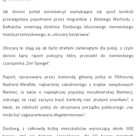
Jak donosi portal euroislam.pl wymykające się spod kontroli
przestępstwa popełniane przez imigrantów z Bliskiego Wschodu i
Bałkanów zmieniają dzielnice Duisburga, kluczowego niemieckiego
miasta przemysłowego, w „obszary bezprawia”.
Obszary te stają się
de facto
strefami zamkniętymi dla policji, o czym
donosi tajny raport policyjny, który przeciekł do niemieckiego
czasopisma „Der Spiegel”.
Raport, opracowany przez komendę główną policji w Północnej
Nadrenii-Westfalii, najbardziej zaludnionego z krajów związkowych
Niemiec, (a także o największej populacji muzułmańskiej Niemiec),
ostrzega, że rząd zaczyna tracić kontrolę nad „trudymi osiedlami”, a
także, że zdolność policji do utrzymania porządku publicznego „nie
może być zagwarantowana długoterminowo”.
Duisburg, z całkowitą liczbą mieszkańców wynoszącą około 500
tysięcy, stał się domem, szacunkowo, dla 60 tysięcy tureckich