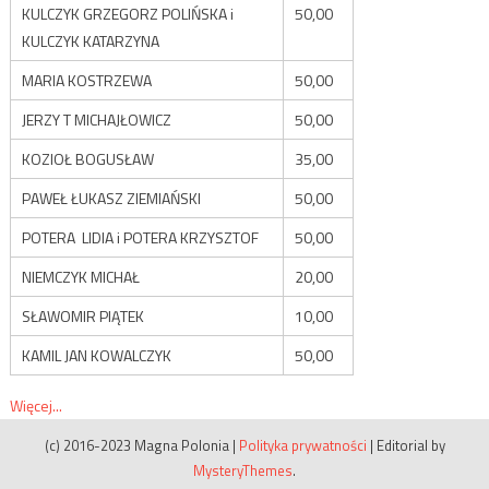
KULCZYK GRZEGORZ POLIŃSKA i
50,00
KULCZYK KATARZYNA
MARIA KOSTRZEWA
50,00
JERZY T MICHAJŁOWICZ
50,00
KOZIOŁ BOGUSŁAW
35,00
PAWEŁ ŁUKASZ ZIEMIAŃSKI
50,00
POTERA LIDIA i POTERA KRZYSZTOF
50,00
NIEMCZYK MICHAŁ
20,00
SŁAWOMIR PIĄTEK
10,00
KAMIL JAN KOWALCZYK
50,00
Więcej...
(c) 2016-2023 Magna Polonia
|
Polityka prywatności
|
Editorial by
MysteryThemes
.