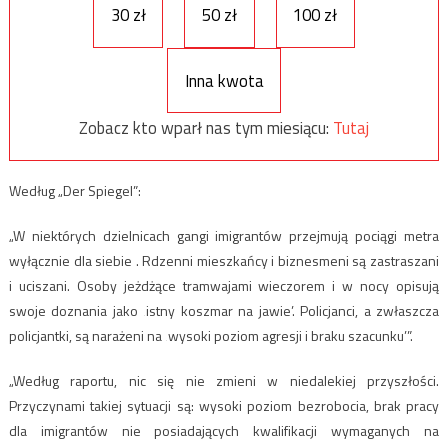
30 zł
50 zł
100 zł
Inna kwota
Zobacz kto wparł nas tym miesiącu:
Tutaj
Według „Der Spiegel”:
„W niektórych dzielnicach gangi imigrantów przejmują pociągi metra
wyłącznie dla siebie . Rdzenni mieszkańcy i biznesmeni są zastraszani
i uciszani. Osoby jeżdżące tramwajami wieczorem i w nocy opisują
swoje doznania jako ‚istny koszmar na jawie’. Policjanci, a zwłaszcza
policjantki, są narażeni na ‚wysoki poziom agresji i braku szacunku’”.
„Według raportu, nic się nie zmieni w niedalekiej przyszłości.
Przyczynami takiej sytuacji są: wysoki poziom bezrobocia, brak pracy
dla imigrantów nie posiadających kwalifikacji wymaganych na