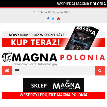
W
S
P
I
E
R
A
J
M
A
G
N
A
P
O
L
O
N
I
A
Sobota, 08 Sierpnia 2026
WESPRZYJ PROJEKT MAGNA POLONIA