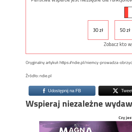
30 zł
50 zł
Zobacz kto w
Oryginalny artykuł: https://ndie.pl/niemcy-prowadza-obr
Źródło: ndie.pl
Udostępnij na FB
Twee
Wspieraj niezależne wydaw
Czy jes