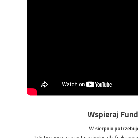
Wspieraj Fund
W sierpniu potrzebu
Państwa wsparcie jest niezbędne dla funkcjonow