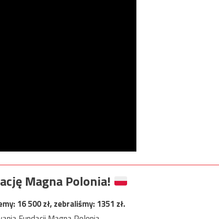
ację Magna Polonia!
jemy:
16 500
zł, zebraliśmy:
1351
zł.
ania Fundacji Magna Polonia.