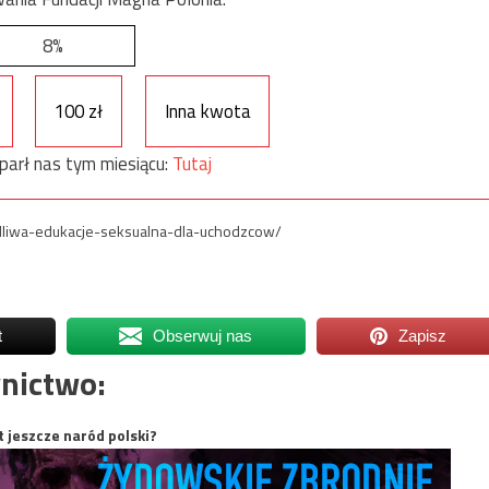
8%
100 zł
Inna kwota
parł nas tym miesiącu:
Tutaj
zydliwa-edukacje-seksualna-dla-uchodzcow/
t
Obserwuj nas
Zapisz
nictwo:
t jeszcze naród polski?