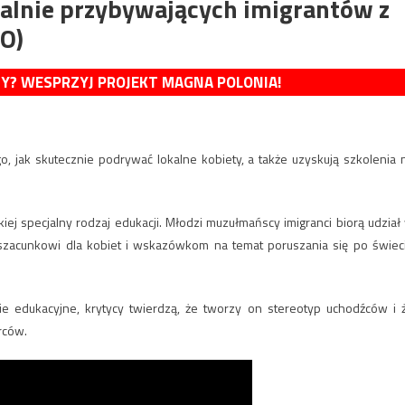
alnie przybywających imigrantów z
O)
MY? WESPRZYJ PROJEKT MAGNA POLONIA!
o, jak skutecznie podrywać lokalne kobiety, a także uzyskują szkolenia 
j specjalny rodzaj edukacji. Młodzi muzułmańscy imigranci biorą udział
zacunkowi dla kobiet i wskazówkom na temat poruszania się po świec
e edukacyjne, krytycy twierdzą, że tworzy on stereotyp uchodźców i 
rców.