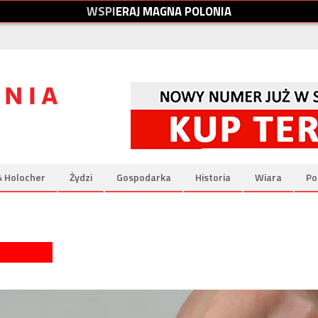
W
S
P
I
E
R
A
J
M
A
G
N
A
P
O
L
O
N
I
A
& Holocher
Żydzi
Gospodarka
Historia
Wiara
Po