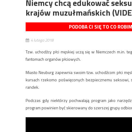
Niemcy chcą edukować seksu
krajów muzułmańskich (VIDE
PODOBA CI SIĘ TO CO ROBI
4 lutego 2018
Tzw. uchodźcy płci męskiej uczą się w Niemczech m.in. teg
fantomach organów płciowych.
Miasto Neuburg zapewnia swoim tzw. uchodźcom płci męskie
kursach rzekomo poświęconych bezpiecznemu seksowi, s
randek.
Podczas gdy niektórzy pochwalają program jako narzędzi
program powinien być skierowany do szerszej grupy odbio