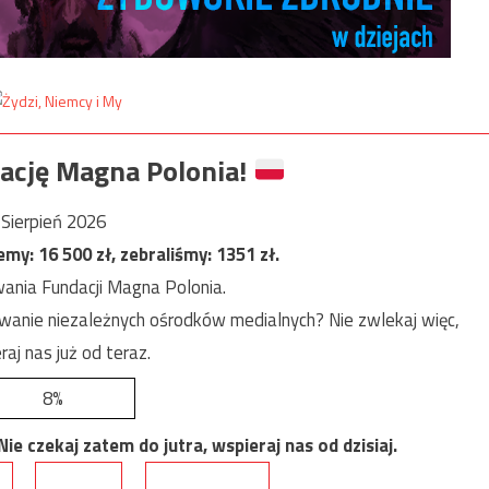
ację Magna Polonia!
Sierpień 2026
jemy:
16 500
zł, zebraliśmy:
1351
zł.
ania Fundacji Magna Polonia.
anie niezależnych ośrodków medialnych? Nie zwlekaj więc,
raj nas już od teraz.
8%
e czekaj zatem do jutra, wspieraj nas od dzisiaj.