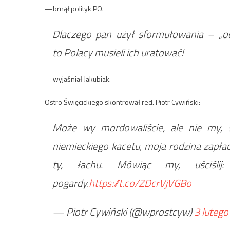
—brnął polityk
PO
.
Dlaczego pan użył sformułowania – „oca
to Polacy musieli ich uratować!
—wyjaśniał Jakubiak.
Ostro Święcickiego skontrował red. Piotr Cywiński:
Może wy mordowaliście, ale nie my, s
niemieckiego kacetu, moja rodzina zapła
ty, łachu. Mówiąc my, uściśli
pogardy.
https://t.co/ZDcrVjVGBo
— Piotr Cywiński (@wprostcyw)
3 luteg