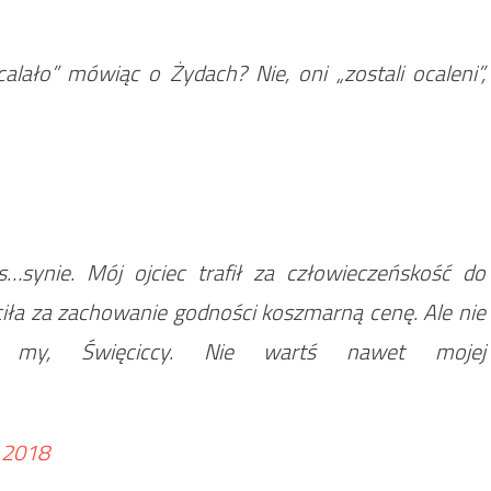
lało” mówiąc o Żydach? Nie, oni „zostali ocaleni”,
…synie. Mój ojciec trafił za człowieczeńskość do
ciła za zachowanie godności koszmarną cenę. Ale nie
j: my, Święciccy. Nie wartś nawet mojej
o 2018