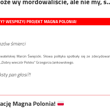
oże wy mordowaliście, ale nie my, s
MY? WESPRZYJ PROJEKT MAGNA POLONIA!
ozów śmierci
atelskiej Marcin Święcicki. Słowa polityka spotkały się ze zdecydowa
m „Dobry wieczór Polsko” Grzegorza Jankowskiego.
sty pan głosi?!
ację Magna Polonia!