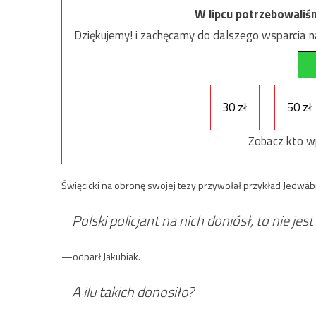
W lipcu potrzebowaliś
Dziękujemy! i zachęcamy do dalszego wsparcia na
30 zł
50 zł
Zobacz kto w
Święcicki na obronę swojej tezy przywołał przykład Jedwa
Polski policjant na nich doniósł, to nie je
—odparł Jakubiak.
A ilu takich donosiło?