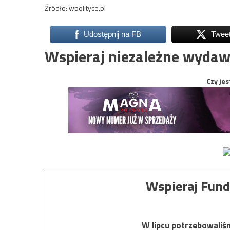
Źródło: wpolityce.pl
Udostępnij na FB
Twee
Wspieraj niezależne wydaw
Czy jes
Wspieraj Fund
W lipcu potrzebowaliś