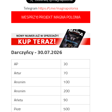
Telegram
https://t.me/magnapolonia
WESPRZYJ PROJEKT MAGNA POLONIA
Darczyńcy - 30.07.2026
AP
30
Artur
70
Anonim
100
Anonim
200
Arleta
90
Piotr
500