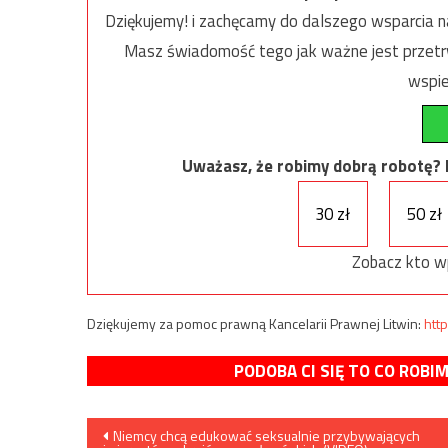
Dziękujemy! i zachęcamy do dalszego wsparcia na
Masz świadomość tego jak ważne jest przetrw
wspie
Uważasz, że robimy dobrą robotę? Ni
30 zł
50 zł
Zobacz kto w
Dziękujemy za pomoc prawną Kancelarii Prawnej Litwin:
http
PODOBA CI SIĘ TO CO ROBI
Nawigacja
Niemcy chcą edukować seksualnie przybywających