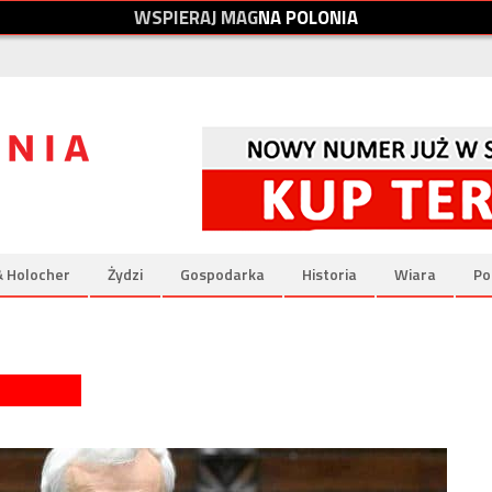
W
S
P
I
E
R
A
J
M
A
G
N
A
P
O
L
O
N
I
A
& Holocher
Żydzi
Gospodarka
Historia
Wiara
Po