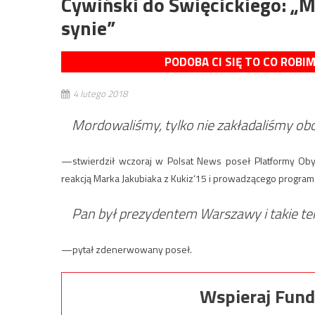
Cywiński do Święcickiego: „M
synie”
PODOBA CI SIĘ TO CO ROBI
4 lutego 2018
Mordowaliśmy, tylko nie zakładaliśmy ob
—stwierdził wczoraj w Polsat News poseł Platformy Obyw
reakcją Marka Jakubiaka z Kukiz‘15 i prowadzącego progra
Pan był prezydentem Warszawy i takie tek
—pytał zdenerwowany poseł.
Wspieraj Fund