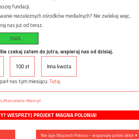
szej fundacji.
anie niezależnych ośrodków medialnych? Nie zwlekaj więc,
raj nas już od teraz.
104%
e czekaj zatem do jutra, wspieraj nas od dzisiaj.
100 zł
Inna kwota
parł nas tym miesiącu:
Tutaj
s://kancelaria-litwin.pl
MY? WESPRZYJ PROJEKT MAGNA POLONIA!
Nie żyje Wojciech Pokora – wspaniały polski aktor