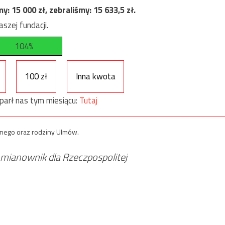
my:
15 000
zł, zebraliśmy:
15 633,5
zł.
szej fundacji.
104%
100 zł
Inna kwota
parł nas tym miesiącu:
Tutaj
bnego oraz rodziny Ulmów.
st mianownik dla Rzeczpospolitej