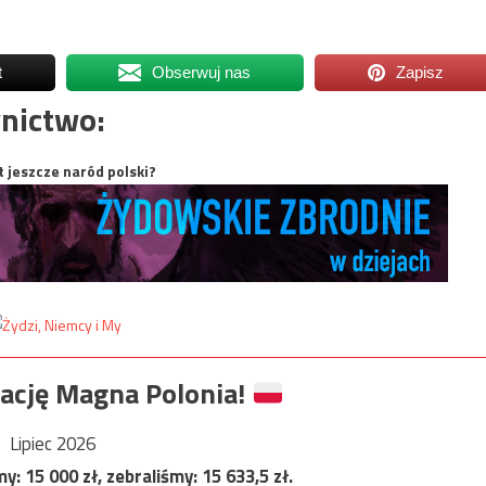
t
Obserwuj nas
Zapisz
nictwo:
t jeszcze naród polski?
ację Magna Polonia!
Lipiec 2026
my:
15 000
zł, zebraliśmy:
15 633,5
zł.