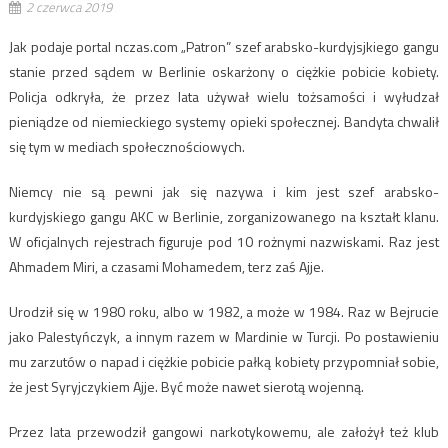
2 czerwca 2019
Jak podaje portal nczas.com „Patron” szef arabsko-kurdyjsjkiego gangu
stanie przed sądem w Berlinie oskarżony o ciężkie pobicie kobiety.
Policja odkryła, że przez lata używał wielu tożsamości i wyłudzał
pieniądze od niemieckiego systemy opieki społecznej. Bandyta chwalił
się tym w mediach społecznościowych.
Niemcy nie są pewni jak się nazywa i kim jest szef arabsko-
kurdyjskiego gangu AKC w Berlinie, zorganizowanego na kształt klanu.
W oficjalnych rejestrach figuruje pod 10 rożnymi nazwiskami. Raz jest
Ahmadem Miri, a czasami Mohamedem, terz zaś Ajje.
Urodził się w 1980 roku, albo w 1982, a może w 1984. Raz w Bejrucie
jako Palestyńczyk, a innym razem w Mardinie w Turcji. Po postawieniu
mu zarzutów o napad i ciężkie pobicie pałką kobiety przypomniał sobie,
że jest Syryjczykiem Ajje. Być może nawet sierotą wojenną.
Przez lata przewodził gangowi narkotykowemu, ale założył też klub