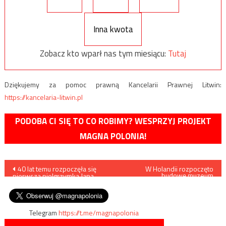
Inna kwota
Zobacz kto wparł nas tym miesiącu:
Tutaj
Dziękujemy za pomoc prawną Kancelarii Prawnej Litwin:
https://kancelaria-litwin.pl
PODOBA CI SIĘ TO CO ROBIMY? WESPRZYJ PROJEKT
MAGNA POLONIA!
Nawigacja
40 lat temu rozpoczęła się
W Holandii rozpoczęto
budowę muzeum
pierwsza pielgrzymka Jana
poświęconego postaci
wpisu
Pawła II do Polski
generała Maczka
Telegram
https://t.me/magnapolonia