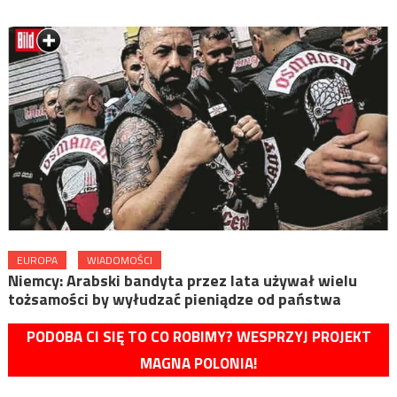
EUROPA
WIADOMOŚCI
Niemcy: Arabski bandyta przez lata używał wielu
tożsamości by wyłudzać pieniądze od państwa
PODOBA CI SIĘ TO CO ROBIMY? WESPRZYJ PROJEKT
MAGNA POLONIA!