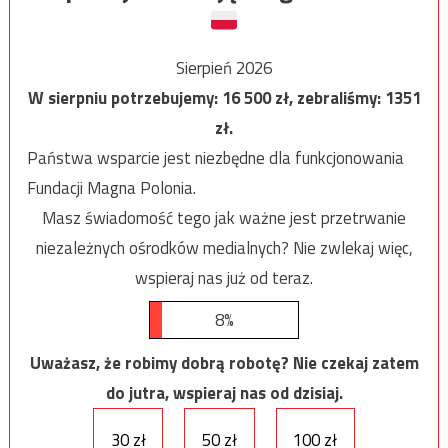
Sierpień 2026
W sierpniu potrzebujemy:
16 500
zł, zebraliśmy:
1351
zł.
Państwa wsparcie jest niezbędne dla funkcjonowania
Fundacji Magna Polonia.
Masz świadomość tego jak ważne jest przetrwanie
niezależnych ośrodków medialnych? Nie zwlekaj więc,
wspieraj nas już od teraz.
8%
Uważasz, że robimy dobrą robotę? Nie czekaj zatem
do jutra, wspieraj nas od dzisiaj.
30 zł
50 zł
100 zł