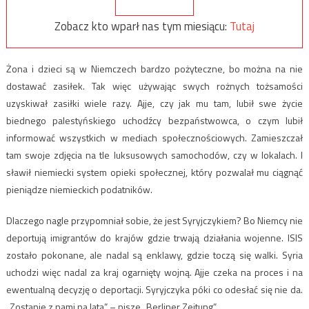
Zobacz kto wparł nas tym miesiącu:
Tutaj
Żona i dzieci są w Niemczech bardzo pożyteczne, bo można na nie
dostawać zasiłek. Tak więc używając swych rożnych tożsamości
uzyskiwał zasiłki wiele razy. Ajje, czy jak mu tam, lubił swe życie
biednego palestyńskiego uchodźcy bezpaństwowca, o czym lubił
informować wszystkich w mediach społecznościowych. Zamieszczał
tam swoje zdjęcia na tle luksusowych samochodów, czy w lokalach. I
sławił niemiecki system opieki społecznej, który pozwalał mu ciągnąć
pieniądze niemieckich podatników.
Dlaczego nagle przypomniał sobie, że jest Syryjczykiem? Bo Niemcy nie
deportują imigrantów do krajów gdzie trwają działania wojenne. ISIS
zostało pokonane, ale nadal są enklawy, gdzie toczą się walki. Syria
uchodzi więc nadal za kraj ogarnięty wojną. Ajje czeka na proces i na
ewentualną decyzję o deportacji. Syryjczyka póki co odesłać się nie da.
„Zostanie z nami na lata” – pisze „Berliner Zeitung”.