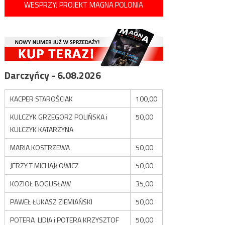
WESPRZYJ PROJEKT MAGNA POLONIA
Darczyńcy - 6.08.2026
KACPER STAROŚCIAK
100,00
KULCZYK GRZEGORZ POLIŃSKA i
50,00
KULCZYK KATARZYNA
MARIA KOSTRZEWA
50,00
JERZY T MICHAJŁOWICZ
50,00
KOZIOŁ BOGUSŁAW
35,00
PAWEŁ ŁUKASZ ZIEMIAŃSKI
50,00
POTERA LIDIA i POTERA KRZYSZTOF
50,00