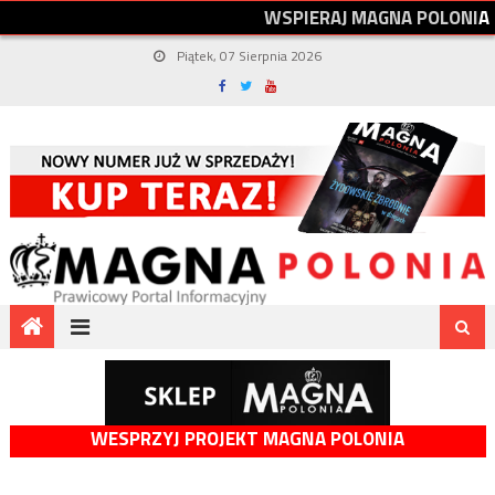
W
S
P
I
E
R
A
J
M
A
G
N
A
P
O
L
O
N
I
A
Piątek, 07 Sierpnia 2026
WESPRZYJ PROJEKT MAGNA POLONIA