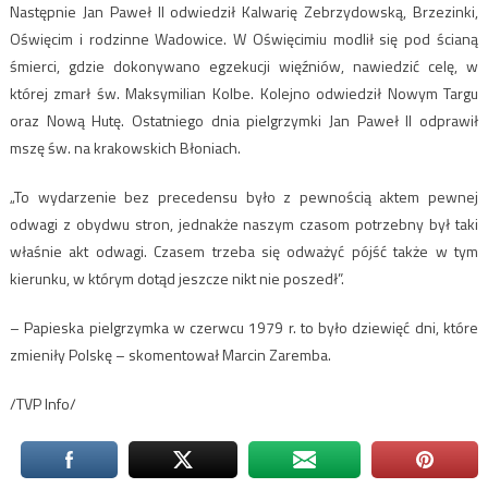
Następnie Jan Paweł II odwiedził Kalwarię Zebrzydowską, Brzezinki,
Oświęcim i rodzinne Wadowice. W Oświęcimiu modlił się pod ścianą
śmierci, gdzie dokonywano egzekucji więźniów, nawiedzić celę, w
której zmarł św. Maksymilian Kolbe. Kolejno odwiedził Nowym Targu
oraz Nową Hutę. Ostatniego dnia pielgrzymki Jan Paweł II odprawił
mszę św. na krakowskich Błoniach.
„To wydarzenie bez precedensu było z pewnością aktem pewnej
odwagi z obydwu stron, jednakże naszym czasom potrzebny był taki
właśnie akt odwagi. Czasem trzeba się odważyć pójść także w tym
kierunku, w którym dotąd jeszcze nikt nie poszedł”.
– Papieska pielgrzymka w czerwcu 1979 r. to było dziewięć dni, które
zmieniły Polskę – skomentował Marcin Zaremba.
/TVP Info/