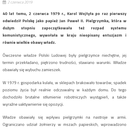
2 czerwca 2019
40 lat temu, 2 czerwca 1979 r., Karol Wojtyła po raz pierwszy
odwiedził Polskę jako papież Jan Paweł II. Pielgrzymka, która w
dużym stopniu zapoczątkowała też rozpad systemu
komunistycznego, wywołała w kraju nieopisany entuzjazm i
równie wielkie obawy władz.
Ówczesne władze Polski Ludowej były pielgrzymce niechętne, jej
termin przekładano, piętrzono trudności, stawiano warunki. Władze
obawiały się wybuchu zamieszek.
W 1979 r. gospodarka kulała, w sklepach brakowało towarów, spadek
poziomu życia był realnie odczuwalny w każdym domu. Do tego
dochodziło brutalne stłumienie robotniczych wystąpień, a także
wyraźne uaktywnienie się opozycji.
Władze obawiały się wpływu pielgrzymki na nastroje w armii.
Ograniczano udział żołnierzy w mszach papieskich, wprowadzono