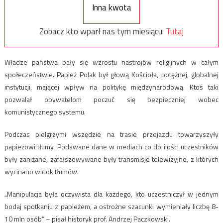
Inna kwota
Zobacz kto wparł nas tym miesiącu:
Tutaj
Władze państwa bały się wzrostu nastrojów religijnych w całym
społeczeństwie. Papież Polak był głową Kościoła, potężnej, globalnej
instytucji, mającej wpływ na politykę międzynarodową. Ktoś taki
pozwalał obywatelom poczuć się bezpieczniej wobec
komunistycznego systemu.
Podczas pielgrzymi wszędzie na trasie przejazdu towarzyszyły
papieżowi tłumy. Podawane dane w mediach co do ilości uczestników
były zaniżane, zafałszowywane były transmisje telewizyjne, z których
wycinano widok tłumów.
„Manipulacja była oczywista dla każdego, kto uczestniczył w jednym
bodaj spotkaniu z papieżem, a ostrożne szacunki wymieniały liczbę 8-
10 mln osób” – pisał historyk prof. Andrzej Paczkowski.