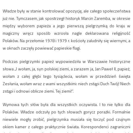
Władze były w stanie kontrolować opozycję, ale całego społeczeństwa
już nie. Tymczasem, jak spostrzegł historyk Marcin Zaremba, w okresie
między wyborem papieża a jego pierwszą pielgrzymką do kraju w
magiczny wręcz sposób wzrosła nagle deklarowana religijność
Polaków. Na przełomie 1978 i 1979 r. kościoły zaludniły się wiernymi, a
w oknach zaczęły powiewać papieskie flagi.
Podczas pielgrzymki papież wypowiedziła w Warszawie historyczne
słowa „I wołam, ja, syn polskiej ziemi, a zarazem ja, Jan Paweł II, papież,
wołam z całej głębi tego tysiąclecia, wołam w przeddzień święta
Zesłania, wołam wraz z wami wszystkimi: niech zstąpi Duch Twój! Niech
zstąpi i odnowi oblicze ziemi. Tej ziemi!”.
Wymowa tych słów była dla wszystkich oczywista. I to nie tylko dla
Polaków. Władze odczuły po tych słowach gorycz porażki. Formalnie
niewiele mogły zrobić, pielgrzymka musiała się toczyć pod czujnym
okiem kamer z całego praktycznie świata. Korespondenci zagraniczni