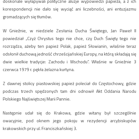
doskonale wyłapywali polityczne aluzje wypowiedzi papieża, a z ich
korespondencji nie dało się wyciąć ani liczebności, ani entuzjazmu
gromadzących się tłumów.
W Gnieźnie, w niedziele Zesłania Ducha Świętego, Jan Paweł II
powiedział „Czyż Chrystus tego nie chce, czy Duch Święty tego nie
rozrządza, ażeby ten papież Polak, papież Słowianin, właśnie teraz
odsłonił duchową jedność chrześcijańskiej Europy, na którą składają się
dwie wielkie tradycje: Zachodu i Wschodu”. Właśnie w Gnieźnie 3
czerwca 1979 r. pękła żelazna kurtyna.
Z dawnej stolicy piastowskiej papież poleciał do Częstochowy, gdzie
podczas trzech spędzonych tam dni odnowił Akt Oddania Narodu
Polskiego Najświętszej Marii Pannie.
Następnie udał się do Krakowa, gdzie witany był szczególnie
owacyjnie, pod oknem jego pokoju w rezydencji arcybiskupów
krakowskich przy ul. Franciszkańskiej 3.