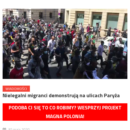
WIADOMOŚCI
Nielegalni migranci demonstrują na ulicach Paryża
PODOBA CI SIĘ TO CO ROBIMY? WESPRZYJ PROJEKT
MAGNA POLONIA!
30 maja 2020