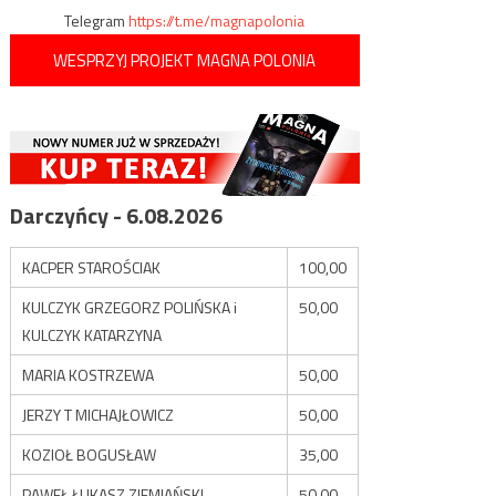
Telegram
https://t.me/magnapolonia
WESPRZYJ PROJEKT MAGNA POLONIA
Darczyńcy - 6.08.2026
KACPER STAROŚCIAK
100,00
KULCZYK GRZEGORZ POLIŃSKA i
50,00
KULCZYK KATARZYNA
MARIA KOSTRZEWA
50,00
JERZY T MICHAJŁOWICZ
50,00
KOZIOŁ BOGUSŁAW
35,00
PAWEŁ ŁUKASZ ZIEMIAŃSKI
50,00