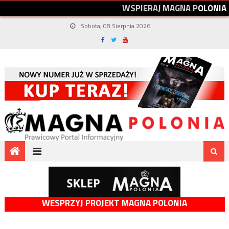
W
S
P
I
E
R
A
J
M
A
G
N
A
P
O
L
O
N
I
A
Sobota, 08 Sierpnia 2026
WESPRZYJ PROJEKT MAGNA POLONIA