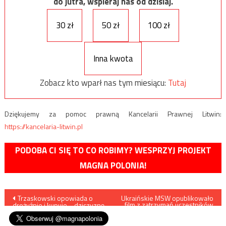
do jutra, wspieraj nas od dzisiaj.
30 zł
50 zł
100 zł
Inna kwota
Zobacz kto wparł nas tym miesiącu:
Tutaj
Dziękujemy za pomoc prawną Kancelarii Prawnej Litwin:
https://kancelaria-litwin.pl
PODOBA CI SIĘ TO CO ROBIMY? WESPRZYJ PROJEKT
MAGNA POLONIA!
Nawigacja
Trzaskowski opowiada o
Ukraińskie MSW opublikowało
film z zatrzymań uczestników
drożyźnie i kupuje… dziczyznę
strzelaniny w Browarach pod
wpisu
Kijowem