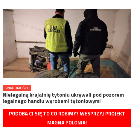
WIADOMOŚCI
Nielegalną krajalnię tytoniu ukrywali pod pozorem
legalnego handlu wyrobami tytoniowymi
PODOBA CI SIĘ TO CO ROBIMY? WESPRZYJ PROJEKT
MAGNA POLONIA!