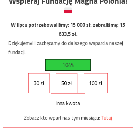
Wspieraj Fundację Magna Polonia!
W lipcu potrzebowaliśmy:
15 000
zł, zebraliśmy:
15
633,5
zł.
Dziękujemy! i zachęcamy do dalszego wsparcia naszej
fundacji.
104%
30 zł
50 zł
100 zł
Inna kwota
Zobacz kto wparł nas tym miesiącu:
Tutaj