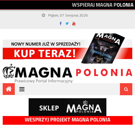
W
S
P
I
E
R
A
J
M
A
G
N
A
P
O
L
O
N
I
A
Piątek, 07 Sierpnia 2026
WESPRZYJ PROJEKT MAGNA POLONIA