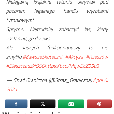
Nielegalną krajalnię tytoniu ukrywali pod
pozorem legalnego handlu wyrobami
tytoniowymi.
Sprytne. Najtrudniej zobaczyć las, kiedy
zasłaniają go drzewa.
Ale naszych funkcjonariuszy to nie
zmyliło.
#ZawszeSkuteczni
#Akcyza
#Rzeszów
#BieszczadzkiOSG
https://t.co/MqwBcZ55u3
— Straż Graniczna (@Straz_Graniczna)
April 6,
2021