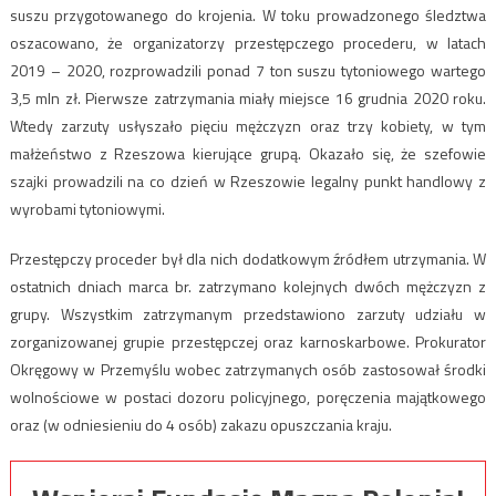
suszu przygotowanego do krojenia. W toku prowadzonego śledztwa
oszacowano, że organizatorzy przestępczego procederu, w latach
2019 – 2020, rozprowadzili ponad 7 ton suszu tytoniowego wartego
3,5 mln zł. Pierwsze zatrzymania miały miejsce 16 grudnia 2020 roku.
Wtedy zarzuty usłyszało pięciu mężczyzn oraz trzy kobiety, w tym
małżeństwo z Rzeszowa kierujące grupą. Okazało się, że szefowie
szajki prowadzili na co dzień w Rzeszowie legalny punkt handlowy z
wyrobami tytoniowymi.
Przestępczy proceder był dla nich dodatkowym źródłem utrzymania. W
ostatnich dniach marca br. zatrzymano kolejnych dwóch mężczyzn z
grupy. Wszystkim zatrzymanym przedstawiono zarzuty udziału w
zorganizowanej grupie przestępczej oraz karnoskarbowe. Prokurator
Okręgowy w Przemyślu wobec zatrzymanych osób zastosował środki
wolnościowe w postaci dozoru policyjnego, poręczenia majątkowego
oraz (w odniesieniu do 4 osób) zakazu opuszczania kraju.