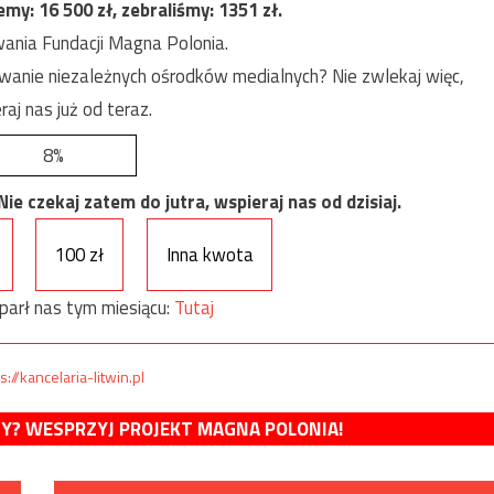
jemy:
16 500
zł, zebraliśmy:
1351
zł.
ania Fundacji Magna Polonia.
anie niezależnych ośrodków medialnych? Nie zwlekaj więc,
raj nas już od teraz.
8%
e czekaj zatem do jutra, wspieraj nas od dzisiaj.
100 zł
Inna kwota
parł nas tym miesiącu:
Tutaj
s://kancelaria-litwin.pl
MY? WESPRZYJ PROJEKT MAGNA POLONIA!