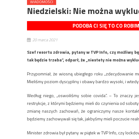
WIADOMOŚCI
Niedzielski: Nie można wyklu
PODOBA CI SIĘ TO CO ROBI
20 marca 2021
Szef resortu zdrowia, pytany w TVP Info, czy możliwy bę
tak będzie trzeba”, odparł, że „niestety nie można wyklu
Przypomniał, że wiosną ubiegłego roku „zdecydowanie m
Mieliśmy poziom dyscypliny i obawy bardzo wysoki, i wtedy 
Według niego, „oswoiliśmy sobie covida”. – To znaczy je
restrykcje, z którymi będziemy mieli do czynienia od soboty
zmianę naszych zachowań, że ograniczymy nasze kontakty
będziemy zachowywali się tak, jakbyśmy mieli poczucie rea
Minister zdrowia był pytany w piątek w TVP Info, czy lockdo