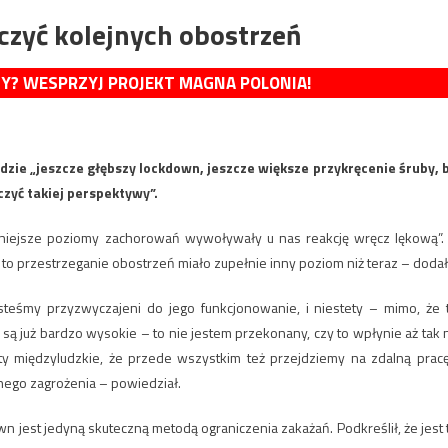
czyć kolejnych obostrzeń
MY? WESPRZYJ PROJEKT MAGNA POLONIA!
dzie „jeszcze głębszy lockdown, jeszcze większe przykręcenie śruby, 
czyć takiej perspektywy”.
niejsze poziomy zachorowań wywoływały u nas reakcję wręcz lękową”.
to przestrzeganie obostrzeń miało zupełnie inny poziom niż teraz – dodał
steśmy przyzwyczajeni do jego funkcjonowanie, i niestety – mimo, że 
 są już bardzo wysokie – to nie jestem przekonany, czy to wpłynie aż tak 
 międzyludzkie, że przede wszystkim też przejdziemy na zdalną pracę
lnego zagrożenia – powiedział.
wn jest jedyną skuteczną metodą ograniczenia zakażań. Podkreślił, że jest 