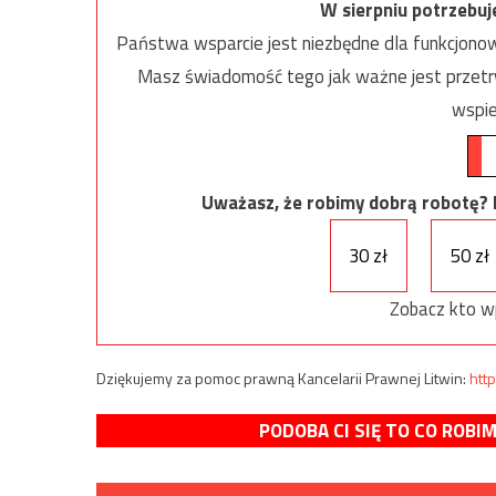
W sierpniu potrzebu
Państwa wsparcie jest niezbędne dla funkcjonow
Masz świadomość tego jak ważne jest przetrw
wspie
Uważasz, że robimy dobrą robotę? Ni
30 zł
50 zł
Zobacz kto w
Dziękujemy za pomoc prawną Kancelarii Prawnej Litwin:
http
PODOBA CI SIĘ TO CO ROBI