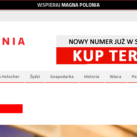
W
S
P
I
E
R
A
J
M
A
G
N
A
P
O
L
O
N
I
A
& Holocher
Żydzi
Gospodarka
Historia
Wiara
Po