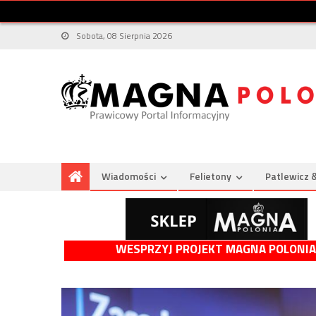
Sobota, 08 Sierpnia 2026
Wiadomości
Felietony
Patlewicz 
WESPRZYJ PROJEKT MAGNA POLONIA