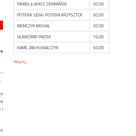
PAWEŁ ŁUKASZ ZIEMIAŃSKI
50,00
POTERA LIDIA i POTERA KRZYSZTOF
50,00
NIEMCZYK MICHAŁ
20,00
SŁAWOMIR PIĄTEK
10,00
KAMIL JAN KOWALCZYK
50,00
bo
Więcej...
 –
.
te
na
 i
to