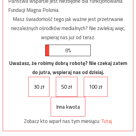
Państwa wsparcie jest niezbędne dla funkcjonowania
Fundacji Magna Polonia.
Masz świadomość tego jak ważne jest przetrwanie
niezależnych ośrodków medialnych? Nie zwlekaj więc,
wspieraj nas już od teraz.
8%
Uważasz, że robimy dobrą robotę? Nie czekaj zatem
do jutra, wspieraj nas od dzisiaj.
30 zł
50 zł
100 zł
Inna kwota
Zobacz kto wparł nas tym miesiącu:
Tutaj