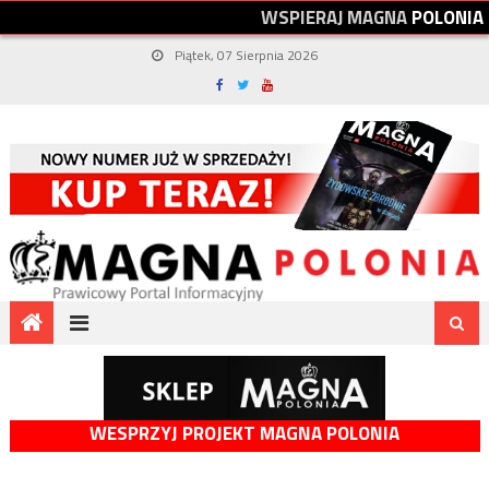
W
S
P
I
E
R
A
J
M
A
G
N
A
P
O
L
O
N
I
A
Piątek, 07 Sierpnia 2026
WESPRZYJ PROJEKT MAGNA POLONIA