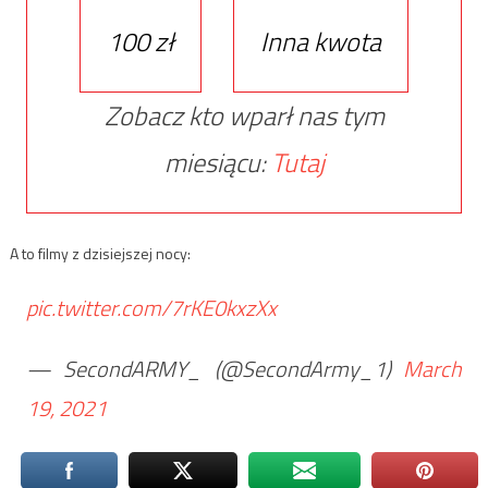
100 zł
Inna kwota
Zobacz kto wparł nas tym
miesiącu:
Tutaj
A to filmy z dzisiejszej nocy:
pic.twitter.com/7rKE0kxzXx
— SecondARMY_ (@SecondArmy_1)
March
19, 2021