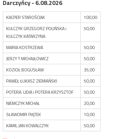
Darczyńcy - 6.08.2026
KACPER STAROŚCIAK
100,00
KULCZYK GRZEGORZ POLIŃSKA i
50,00
KULCZYK KATARZYNA
MARIA KOSTRZEWA
50,00
JERZY T MICHAJŁOWICZ
50,00
KOZIOŁ BOGUSŁAW
35,00
PAWEŁ ŁUKASZ ZIEMIAŃSKI
50,00
POTERA LIDIA i POTERA KRZYSZTOF
50,00
NIEMCZYK MICHAŁ
20,00
SŁAWOMIR PIĄTEK
10,00
KAMIL JAN KOWALCZYK
50,00