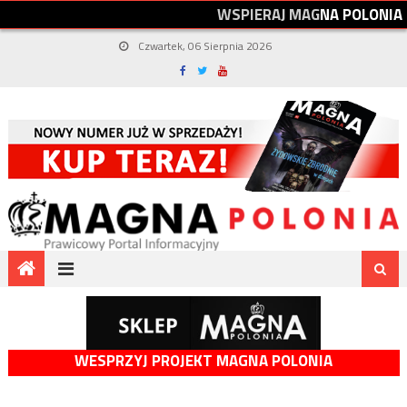
W
S
P
I
E
R
A
J
M
A
G
N
A
P
O
L
O
N
I
A
Czwartek, 06 Sierpnia 2026
WESPRZYJ PROJEKT MAGNA POLONIA