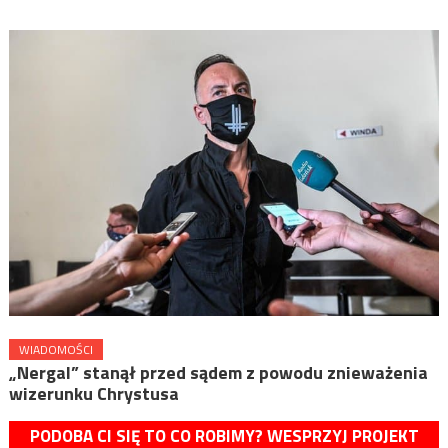
WIADOMOŚCI
„Nergal” stanął przed sądem z powodu znieważenia
wizerunku Chrystusa
PODOBA CI SIĘ TO CO ROBIMY? WESPRZYJ PROJEKT