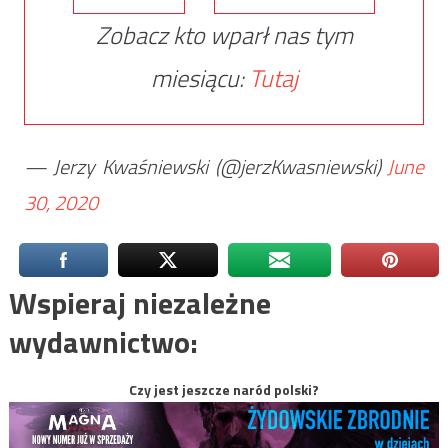
Zobacz kto wparł nas tym
miesiącu:
Tutaj
— Jerzy Kwaśniewski (@jerzKwasniewski)
June
30, 2020
Wspieraj niezależne
wydawnictwo:
Czy jest jeszcze naród polski?