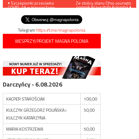
Nawigacja
Szczepionki przeciwko
Ze stolicy stanu Ohio usunięto
pomnik Krzysztofa Kolumba
COVID-19 w trzeciej fazie
wpisu
badań klinicznych
Telegram
https://t.me/magnapolonia
WESPRZYJ PROJEKT MAGNA POLONIA
Darczyńcy - 6.08.2026
KACPER STAROŚCIAK
100,00
KULCZYK GRZEGORZ POLIŃSKA i
50,00
KULCZYK KATARZYNA
MARIA KOSTRZEWA
50,00