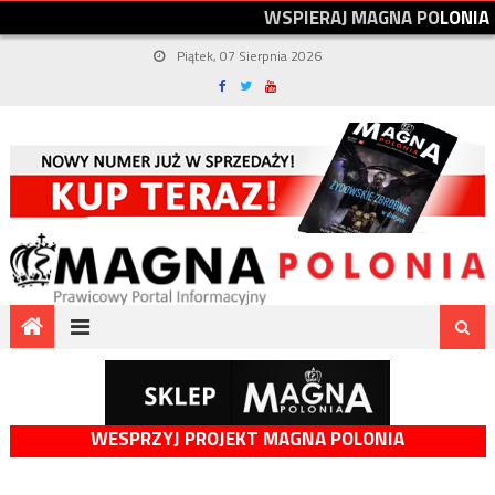
W
S
P
I
E
R
A
J
M
A
G
N
A
P
O
L
O
N
I
A
Piątek, 07 Sierpnia 2026
WESPRZYJ PROJEKT MAGNA POLONIA