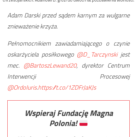
Adam Darski przed sądem karnym za wulgarne
znieważenie krzyża.
Pełnomocnikiem zawiadamiającego o czynie
oskarżyciela posiłkowego
@D_Tarczynski
jest
mec.
@BartoszLewand20
, dyrektor Centrum
Interwencji Procesowej
@OrdoIuris
.
https://t.co/1ZDFrJaKJs
Wspieraj Fundację Magna
Polonia!