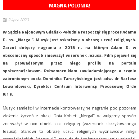
MAGNA POLONIA!
2 lipca 2020
W Sądzie Rejonowym Gdańsk-Południe rozpoczął się proces Adama
D. ps. „Nergal”. Muzyk jest oskarżony o obrazę uczuć religijnych.
Zarzut dotyczy nagrania z 2018 r., na którym Adam D. w
obsceniczny sposób znieważył wizerunek Jezusa. Film pojawił się
na prowadzonym przez niego profilu na portalu
społecznościowym. Pełnomocnikiem zawiadamiającego o czynie
zabronionym posła Dominika Tarczyńskiego jest adw. dr Bartosz
Lewandowski, Dyrektor Centrum Interwencji Procesowej Ordo
Iuris.
Muzyk zamieścił w Internecie kontrowersyjne nagranie pod pozorem
złożenia życzeń z okazji Dnia Kobiet. „Nergal” w wulgarny sposób
znieważył w nim obiekt czci religijnej (wizerunek ukrzyżowanego
Jezusa). Stanowi to obrazę uczuć religijnych wyznawców religii
chrześcijańskich. Adamowi D. grozi do dwóch lat pozbawienia wolności.