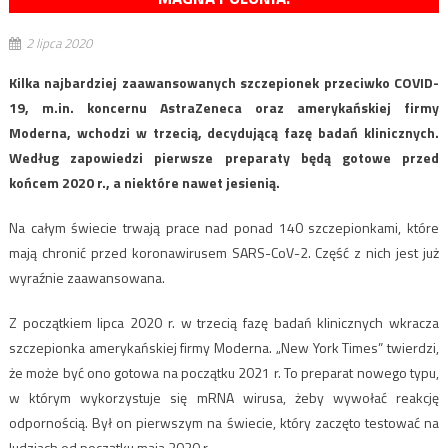
2 lipca 2020
Kilka najbardziej zaawansowanych szczepionek przeciwko COVID-
19, m.in. koncernu AstraZeneca oraz amerykańskiej firmy
Moderna, wchodzi w trzecią, decydującą fazę badań klinicznych.
Według zapowiedzi pierwsze preparaty będą gotowe przed
końcem 2020 r., a niektóre nawet jesienią.
Na całym świecie trwają prace nad ponad 140 szczepionkami, które
mają chronić przed koronawirusem SARS-CoV-2. Część z nich jest już
wyraźnie zaawansowana.
Z początkiem lipca 2020 r. w trzecią fazę badań klinicznych wkracza
szczepionka amerykańskiej firmy Moderna. „New York Times” twierdzi,
że może być ono gotowa na początku 2021 r. To preparat nowego typu,
w którym wykorzystuje się mRNA wirusa, żeby wywołać reakcję
odpornością. Był on pierwszym na świecie, który zaczęto testować na
ludziach od początku maja 2020 r.