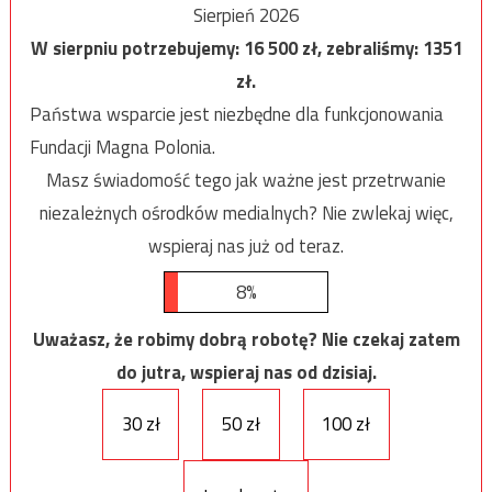
Sierpień 2026
W sierpniu potrzebujemy:
16 500
zł, zebraliśmy:
1351
zł.
Państwa wsparcie jest niezbędne dla funkcjonowania
Fundacji Magna Polonia.
Masz świadomość tego jak ważne jest przetrwanie
niezależnych ośrodków medialnych? Nie zwlekaj więc,
wspieraj nas już od teraz.
8%
Uważasz, że robimy dobrą robotę? Nie czekaj zatem
do jutra, wspieraj nas od dzisiaj.
30 zł
50 zł
100 zł