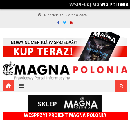
W
S
P
I
E
R
A
J
M
A
G
N
A
P
O
L
O
N
I
A
Niedziela, 09 Sierpnia 2026
WESPRZYJ PROJEKT MAGNA POLONIA