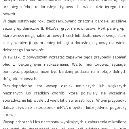
przebieg infekcji u dorosłego typowy dla wieku dziecięcego i na
odwrót.
W ciągu ostatniego roku zaobserwowano znacznie bardziej uciążliwe
sezony epidemiczne ILI (HCoVs, gryp, rhinowirusów, RSV, para-gryp).
Stare wirusy mogą nabierać nowych cech lub deatenuować swoje stare
cechy wirulencji np. przebieg infekcji u dorosłego typowy dla wieku
dziecięcego i na odwrót.
W związku z powyższym wzrastać zapewne będą przypadki zapaleń
płuc z bakteryjnymi nadkażeniami. Warto monitorować sytuację,
ponieważ populacja może być bardziej podatna na infekcje dolnych
dróg oddechowych.
Prawdopodobny jest wysyp ognisk mniejszych lub większych
nieznanych lub rzadkich chorób, które pojawiały się wcześniej
sporadycznie lub wcale od wielu lat u zwierząt i ludzi. W tym przypadku
dalsze używanie szczepionek mRNA u bydła i ludzi jedynie pogorszy
sprawę.
Wysyp schorzeń i ich następstw wynikających z zaburzenia mikroflory,
prowadzi do drastycznej redukcji populacji bifidobakterii , w tym