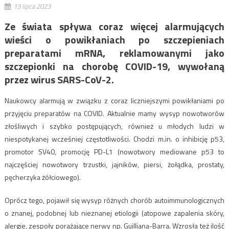
13 lipca 2023
Ze świata spływa coraz więcej alarmujących
wieści o powikłaniach po szczepieniach
preparatami mRNA, reklamowanymi jako
szczepionki na chorobę COVID-19, wywołaną
przez wirus SARS-CoV-2.
Naukowcy alarmują w związku z coraz liczniejszymi powikłaniami po
przyjęciu preparatów na COVID. Aktualnie mamy wysyp nowotworów
złośliwych i szybko postępujących, również u młodych ludzi w
niespotykanej wcześniej częstotliwości. Chodzi m.in. o inhibicję p53,
promotor SV40, promocję PD-L1 (nowotwory mediowane p53 to
najczęściej nowotwory trzustki, jajników, piersi, żołądka, prostaty,
pęcherzyka żółciowego).
Oprócz tego, pojawił się wysyp różnych chorób autoimmunologicznych
o znanej, podobnej lub nieznanej etiologii (atopowe zapalenia skóry,
alergie, zespoły porażające nerwy np. Guilliana-Barra. Wzrosła też ilość