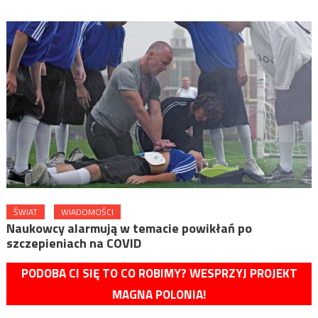
ŚWIAT
WIADOMOŚCI
Naukowcy alarmują w temacie powikłań po
szczepieniach na COVID
PODOBA CI SIĘ TO CO ROBIMY? WESPRZYJ PROJEKT
MAGNA POLONIA!