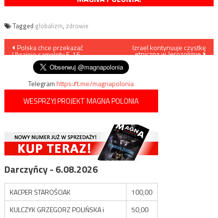
Tagged
globalizm
,
zdrowie
Nawigacja
Polska chce przekazać
Izrael kontynuuje czystkę
etniczną w Jerozolimie
Ukrainie samoloty F-16
wpisu
Telegram
https://t.me/magnapolonia
WESPRZYJ PROJEKT MAGNA POLONIA
Darczyńcy - 6.08.2026
KACPER STAROŚCIAK
100,00
KULCZYK GRZEGORZ POLIŃSKA i
50,00