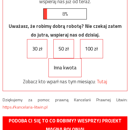
wspieraj nas już od teraz.
8%
Uważasz, że robimy dobrą robotę? Nie czekaj zatem
do jutra, wspieraj nas od dzisiaj.
30 zł
50 zł
100 zł
Inna kwota
Zobacz kto wparł nas tym miesiącu:
Tutaj
Dziękujemy za pomoc prawną Kancelarii Prawnej Litwin:
https://kancelaria-litwin.pl
PODOBA CI SIĘ TO CO ROBIMY? WESPRZYJ PROJEKT
MAGNA POLONIA!