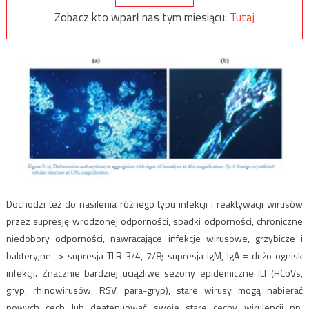
Zobacz kto wparł nas tym miesiącu:
Tutaj
Dochodzi też do nasilenia różnego typu infekcji i reaktywacji wirusów
przez supresję wrodzonej odporności, spadki odporności, chroniczne
niedobory odporności, nawracające infekcje wirusowe, grzybicze i
bakteryjne -> supresja TLR 3/4, 7/8; supresja IgM, IgA = dużo ognisk
infekcji.
Znacznie bardziej uciążliwe sezony epidemiczne ILI (HCoVs,
gryp, rhinowirusów, RSV, para-gryp), stare wirusy mogą nabierać
nowych cech lub deatenuować swoje stare cechy wirulencji np.