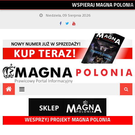
W
S
P
I
E
R
A
J
M
A
G
N
A
P
O
L
O
N
I
A
Niedziela, 09 Sierpnia 2026
WESPRZYJ PROJEKT MAGNA POLONIA