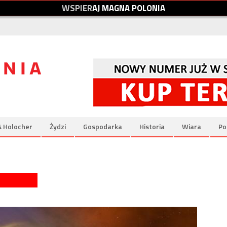
W
S
P
I
E
R
A
J
M
A
G
N
A
P
O
L
O
N
I
A
& Holocher
Żydzi
Gospodarka
Historia
Wiara
Po