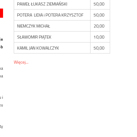
PAWEŁ ŁUKASZ ZIEMIAŃSKI
50,00
POTERA LIDIA i POTERA KRZYSZTOF
50,00
NIEMCZYK MICHAŁ
20,00
SŁAWOMIR PIĄTEK
10,00
je
ób
KAMIL JAN KOWALCZYK
50,00
Więcej...
na
na
 i
ku
ty