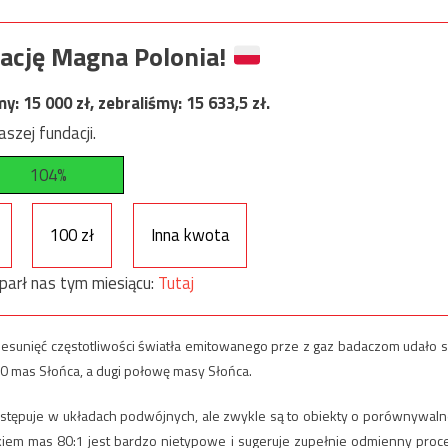
ację Magna Polonia!
my:
15 000
zł, zebraliśmy:
15 633,5
zł.
szej fundacji.
104%
100 zł
Inna kwota
parł nas tym miesiącu:
Tutaj
zesunięć częstotliwości światła emitowanego prze z gaz badaczom udało s
0 mas Słońca, a dugi połowę masy Słońca.
ystępuje w układach podwójnych, ale zwykle są to obiekty o porównywaln
em mas 80:1 jest bardzo nietypowe i sugeruje zupełnie odmienny proc