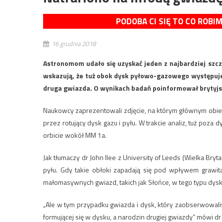
PODOBA CI SIĘ TO CO ROBI
16 grudnia 2018
Astronomom udało się uzyskać jeden z najbardziej sz
wskazują, że tuż obok dysk pyłowo-gazowego występuje
druga gwiazda. O wynikach badań poinformował brytyjsk
Naukowcy zaprezentowali zdjęcie, na którym głównym obie
przez rotujący dysk gazu i pyłu. W trakcie analiz, tuż poz
orbicie wokół MM 1a.
Jak tłumaczy dr John Ilee z University of Leeds (Wielka Bry
pyłu. Gdy takie obłoki zapadają się pod wpływem grawitac
małomasywnych gwiazd, takich jak Słońce, w tego typu dyska
„Ale w tym przypadku gwiazda i dysk, który zaobserwowali
formującej się w dysku, a narodzin drugiej gwiazdy” mówi dr 