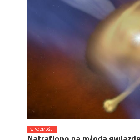
WIADOMOŚCI
Natrafiono na młodą gwiazdę