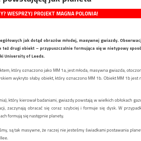
MY? WESPRZYJ PROJEKT MAGNA POLONIA!
czegółowych jak dotąd obrazów młodej, masywnej gwiazdy. Obserwac
 też drugi obiekt – przypuszczalnie formująca się w nietypowy spos
i University of Leeds.
ktem, który oznaczono jako MM 1a, jest młoda, masywna gwiazda, otoczo
a dyskiem wykryto słaby obiekt, który oznaczono MM 1b. Obiekt MM 1b jest 
tania), który kierował badaniami, gwiazdy powstają w wielkich obłokach gazu
ji, zaczynają obracać się coraz szybciej i formuje się dysk. W przypad
ch formują się następnie planety.
śmy, są tak masywne, że raczej nie jesteśmy świadkami postawania plane
Ilee.