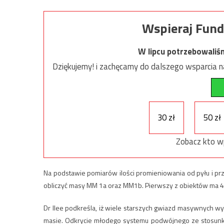
Wspieraj Fund
W lipcu potrzebowaliś
Dziękujemy! i zachęcamy do dalszego wsparcia na
30 zł
50 zł
Zobacz kto w
Na podstawie pomiarów ilości promieniowania od pyłu i pr
obliczyć masy MM 1a oraz MM1b. Pierwszy z obiektów ma 4
Dr Ilee podkreśla, iż wiele starszych gwiazd masywnych w
masie. Odkrycie młodego systemu podwójnego ze stosunki