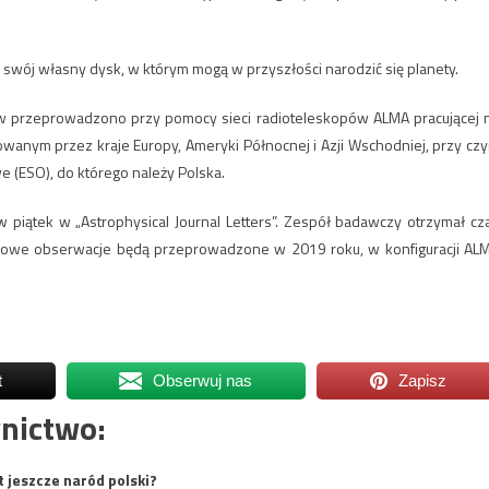
swój własny dysk, w którym mogą w przyszłości narodzić się planety.
 przeprowadzono przy pomocy sieci radioteleskopów ALMA pracującej 
owanym przez kraje Europy, Ameryki Północnej i Azji Wschodniej, przy cz
 (ESO), do którego należy Polska.
w piątek w „Astrophysical Journal Letters”. Zespół badawczy otrzymał cz
Nowe obserwacje będą przeprowadzone w 2019 roku, w konfiguracji AL
t
Obserwuj nas
Zapisz
nictwo:
t jeszcze naród polski?