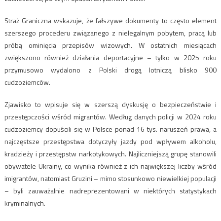
Straż Graniczna wskazuje, że fałszywe dokumenty to często element
szerszego procederu związanego z nielegalnym pobytem, pracą lub
próbą ominięcia przepisów wizowych. W ostatnich miesiącach
zwiększono również działania deportacyjne – tylko w 2025 roku
przymusowo wydalono z Polski drogą lotniczą blisko 900
cudzoziemców.
Zjawisko to wpisuje się w szerszą dyskusję o bezpieczeństwie i
przestępczości wśród migrantów. Według danych policji w 2024 roku
cudzoziemcy dopuścili się w Polsce ponad 16 tys. naruszeń prawa, a
najczęstsze przestępstwa dotyczyły jazdy pod wpływem alkoholu,
kradzieży i przestępstw narkotykowych. Najliczniejszą grupę stanowili
obywatele Ukrainy, co wynika również z ich największej liczby wśród
imigrantów, natomiast Gruzini – mimo stosunkowo niewielkiej populacji
– byli zauważalnie nadreprezentowani w niektórych statystykach
kryminalnych.