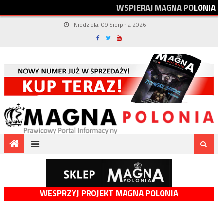
W
S
P
I
E
R
A
J
M
A
G
N
A
P
O
L
O
N
I
A
Niedziela, 09 Sierpnia 2026
WESPRZYJ PROJEKT MAGNA POLONIA