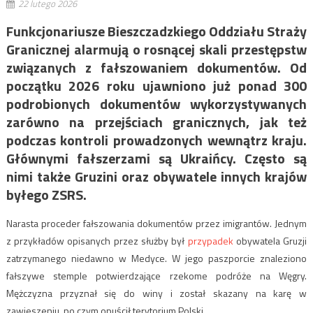
22 lutego 2026
Funkcjonariusze Bieszczadzkiego Oddziału Straży
Granicznej alarmują o rosnącej skali przestępstw
związanych z fałszowaniem dokumentów. Od
początku 2026 roku ujawniono już ponad 300
podrobionych dokumentów wykorzystywanych
zarówno na przejściach granicznych, jak też
podczas kontroli prowadzonych wewnątrz kraju.
Głównymi fałszerzami są Ukraińcy. Często są
nimi także Gruzini oraz obywatele innych krajów
byłego ZSRS.
Narasta proceder fałszowania dokumentów przez imigrantów. Jednym
z przykładów opisanych przez służby był
przypadek
obywatela Gruzji
zatrzymanego niedawno w Medyce. W jego paszporcie znaleziono
fałszywe stemple potwierdzające rzekome podróże na Węgry.
Mężczyzna przyznał się do winy i został skazany na karę w
zawieszeniu, po czym opuścił terytorium Polski.