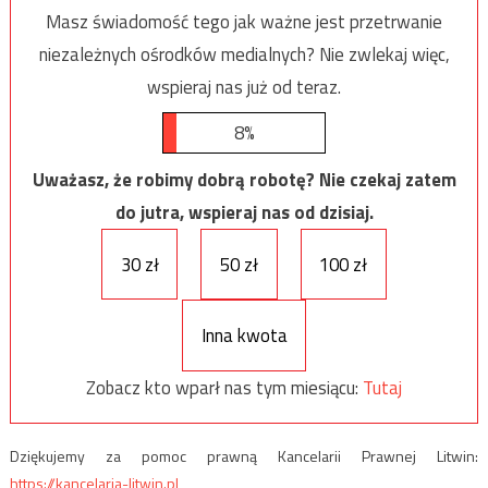
Masz świadomość tego jak ważne jest przetrwanie
niezależnych ośrodków medialnych? Nie zwlekaj więc,
wspieraj nas już od teraz.
8%
Uważasz, że robimy dobrą robotę? Nie czekaj zatem
do jutra, wspieraj nas od dzisiaj.
30 zł
50 zł
100 zł
Inna kwota
Zobacz kto wparł nas tym miesiącu:
Tutaj
Dziękujemy za pomoc prawną Kancelarii Prawnej Litwin:
https://kancelaria-litwin.pl