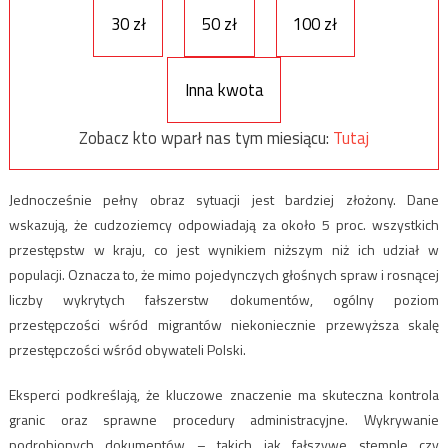
30 zł
50 zł
100 zł
Inna kwota
Zobacz kto wparł nas tym miesiącu:
Tutaj
Jednocześnie pełny obraz sytuacji jest bardziej złożony. Dane
wskazują, że cudzoziemcy odpowiadają za około 5 proc. wszystkich
przestępstw w kraju, co jest wynikiem niższym niż ich udział w
populacji. Oznacza to, że mimo pojedynczych głośnych spraw i rosnącej
liczby wykrytych fałszerstw dokumentów, ogólny poziom
przestępczości wśród migrantów niekoniecznie przewyższa skalę
przestępczości wśród obywateli Polski.
Eksperci podkreślają, że kluczowe znaczenie ma skuteczna kontrola
granic oraz sprawne procedury administracyjne. Wykrywanie
podrobionych dokumentów – takich jak fałszywe stemple czy