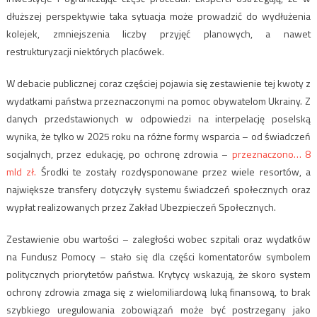
dłuższej perspektywie taka sytuacja może prowadzić do wydłużenia
kolejek, zmniejszenia liczby przyjęć planowych, a nawet
restrukturyzacji niektórych placówek.
W debacie publicznej coraz częściej pojawia się zestawienie tej kwoty z
wydatkami państwa przeznaczonymi na pomoc obywatelom Ukrainy. Z
danych przedstawionych w odpowiedzi na interpelację poselską
wynika, że tylko w 2025 roku na różne formy wsparcia – od świadczeń
socjalnych, przez edukację, po ochronę zdrowia –
przeznaczono… 8
mld zł.
Środki te zostały rozdysponowane przez wiele resortów, a
największe transfery dotyczyły systemu świadczeń społecznych oraz
wypłat realizowanych przez Zakład Ubezpieczeń Społecznych.
Zestawienie obu wartości – zaległości wobec szpitali oraz wydatków
na Fundusz Pomocy – stało się dla części komentatorów symbolem
politycznych priorytetów państwa. Krytycy wskazują, że skoro system
ochrony zdrowia zmaga się z wielomiliardową luką finansową, to brak
szybkiego uregulowania zobowiązań może być postrzegany jako