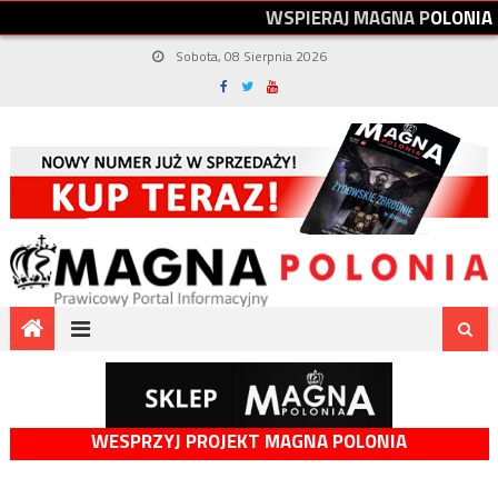
W
S
P
I
E
R
A
J
M
A
G
N
A
P
O
L
O
N
I
A
Sobota, 08 Sierpnia 2026
WESPRZYJ PROJEKT MAGNA POLONIA