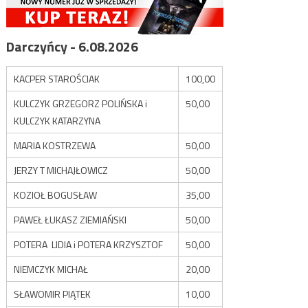
Darczyńcy - 6.08.2026
KACPER STAROŚCIAK
100,00
KULCZYK GRZEGORZ POLIŃSKA i
50,00
KULCZYK KATARZYNA
MARIA KOSTRZEWA
50,00
JERZY T MICHAJŁOWICZ
50,00
KOZIOŁ BOGUSŁAW
35,00
PAWEŁ ŁUKASZ ZIEMIAŃSKI
50,00
POTERA LIDIA i POTERA KRZYSZTOF
50,00
NIEMCZYK MICHAŁ
20,00
SŁAWOMIR PIĄTEK
10,00