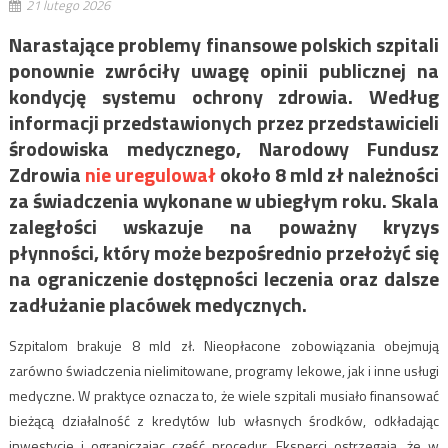
21 lutego 2026
Narastające problemy finansowe polskich szpitali
ponownie zwróciły uwagę opinii publicznej na
kondycję systemu ochrony zdrowia. Według
informacji przedstawionych przez przedstawicieli
środowiska medycznego, Narodowy Fundusz
Zdrowia
nie uregulował
około 8 mld zł należności
za świadczenia wykonane w ubiegłym roku. Skala
zaległości wskazuje na poważny kryzys
płynności, który może bezpośrednio przełożyć się
na ograniczenie dostępności leczenia oraz dalsze
zadłużanie placówek medycznych.
Szpitalom brakuje 8 mld zł. Nieopłacone zobowiązania obejmują
zarówno świadczenia nielimitowane, programy lekowe, jak i inne usługi
medyczne. W praktyce oznacza to, że wiele szpitali musiało finansować
bieżącą działalność z kredytów lub własnych środków, odkładając
inwestycje i ograniczając część procedur. Eksperci ostrzegają, że w