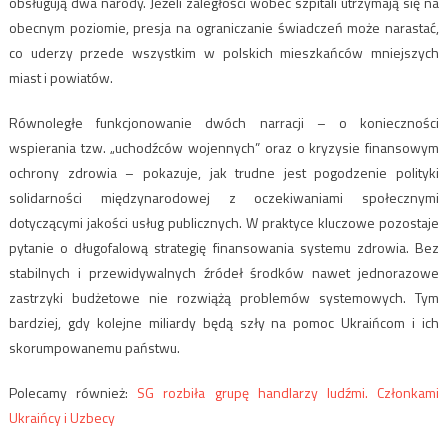
obsługują dwa narody. Jeżeli zaległości wobec szpitali utrzymają się na
obecnym poziomie, presja na ograniczanie świadczeń może narastać,
co uderzy przede wszystkim w polskich mieszkańców mniejszych
miast i powiatów.
Równoległe funkcjonowanie dwóch narracji – o konieczności
wspierania tzw. „uchodźców wojennych” oraz o kryzysie finansowym
ochrony zdrowia – pokazuje, jak trudne jest pogodzenie polityki
solidarności międzynarodowej z oczekiwaniami społecznymi
dotyczącymi jakości usług publicznych. W praktyce kluczowe pozostaje
pytanie o długofalową strategię finansowania systemu zdrowia. Bez
stabilnych i przewidywalnych źródeł środków nawet jednorazowe
zastrzyki budżetowe nie rozwiążą problemów systemowych. Tym
bardziej, gdy kolejne miliardy będą szły na pomoc Ukraińcom i ich
skorumpowanemu państwu.
Polecamy również:
SG rozbiła grupę handlarzy ludźmi. Członkami
Ukraińcy i Uzbecy