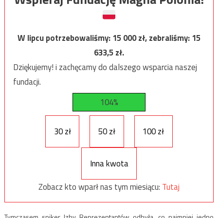
W lipcu potrzebowaliśmy:
15 000
zł, zebraliśmy:
15
633,5
zł.
Dziękujemy! i zachęcamy do dalszego wsparcia naszej
fundacji.
104%
30 zł
50 zł
100 zł
Inna kwota
Zobacz kto wparł nas tym miesiącu:
Tutaj
Tymczasem spiker Izby Reprezentantów odbyła, co najmniej jedno