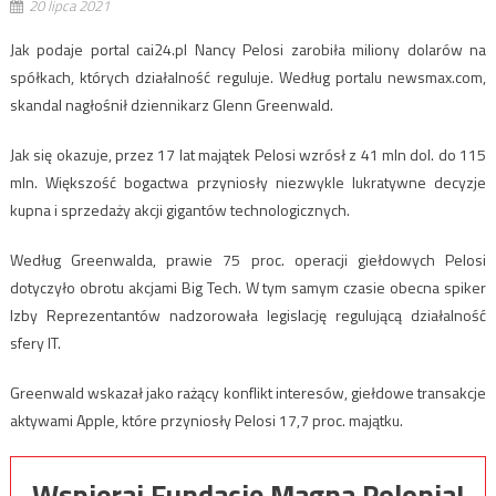
20 lipca 2021
Jak podaje portal cai24.pl Nancy Pelosi zarobiła miliony dolarów na
spółkach, których działalność reguluje. Według portalu newsmax.com,
skandal nagłośnił dziennikarz Glenn Greenwald.
Jak się okazuje, przez 17 lat majątek Pelosi wzrósł z 41 mln dol. do 115
mln. Większość bogactwa przyniosły niezwykle lukratywne decyzje
kupna i sprzedaży akcji gigantów technologicznych.
Według Greenwalda, prawie 75 proc. operacji giełdowych Pelosi
dotyczyło obrotu akcjami Big Tech. W tym samym czasie obecna spiker
Izby Reprezentantów nadzorowała legislację regulującą działalność
sfery IT.
Greenwald wskazał jako rażący konflikt interesów, giełdowe transakcje
aktywami Apple, które przyniosły Pelosi 17,7 proc. majątku.
Wspieraj Fundację Magna Polonia!