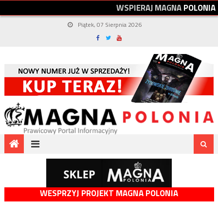
W
S
P
I
E
R
A
J
M
A
G
N
A
P
O
L
O
N
I
A
Piątek, 07 Sierpnia 2026
WESPRZYJ PROJEKT MAGNA POLONIA