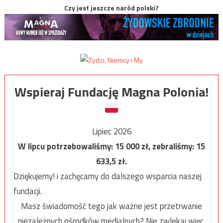
Czy jest jeszcze naród polski?
Wspieraj Fundację Magna Polonia!
Lipiec 2026
W lipcu potrzebowaliśmy:
15 000
zł, zebraliśmy:
15
633,5
zł.
Dziękujemy! i zachęcamy do dalszego wsparcia naszej
fundacji.
Masz świadomość tego jak ważne jest przetrwanie
niezależnych ośrodków medialnych? Nie zwlekaj więc,