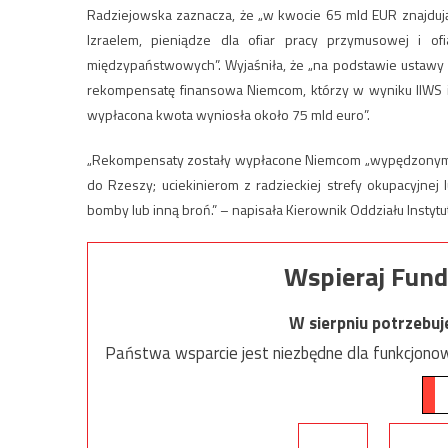
Radziejowska zaznacza, że „w kwocie 65 mld EUR znajdu
Izraelem, pieniądze dla ofiar pracy przymusowej i
międzypaństwowych”. Wyjaśniła, że „na podstawie ustawy
rekompensatę finansowa Niemcom, którzy w wyniku IIWS i 
wypłacona kwota wyniosła około 75 mld euro”.
„Rekompensaty zostały wypłacone Niemcom „wypędzonym z
do Rzeszy; uciekinierom z radzieckiej strefy okupacyjnej 
bomby lub inną broń.” – napisała Kierownik Oddziału Instytut
Wspieraj Fund
W sierpniu potrzebu
Państwa wsparcie jest niezbędne dla funkcjonow