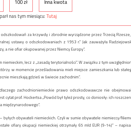
100 zł
Inna kwota
parł nas tym miesiącu:
Tutaj
UR odszkodowań za krzywdy i zbrodnie wyrządzone przez Trzecią Rzesze,
ralnej ustawy o odszkodowaniach z 1953 r.” Jak zauważyła Radziejows
y, a nie ofiar okupowanej przez Niemcy Europy”.
niemieckim, lecz z „zasadą terytorialności”. W związku z tym uwzględnio
którzy w momencie prześladowania mieli miejsce zamieszkania lub stałe
becnie mieszkają gdzieś w świecie zachodnim”.
o dlaczego zachodnioniemieckie prawo odszkodowawcze nie obejmowa
 cytat prof. Hockertsa „Powód był tyleż prosty, co doniosły: ich roszczen
awa międzynarodowego”.
r – byłych obywateli niemieckich. Czyli w sumie obywatele niemieccy/Niem
tałe ofiary okupacji niemieckiej otrzymały 65 mld EUR (9-14)” – napisa