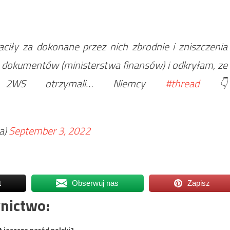
ciły za dokonane przez nich zbrodnie i zniszczenia
 dokumentów (ministerstwa finansów) i odkryłam, ze
za 2WS otrzymali… Niemcy
#thread
👇
a)
September 3, 2022
t
Obserwuj nas
Zapisz
nictwo:
t jeszcze naród polski?