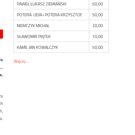
PAWEŁ ŁUKASZ ZIEMIAŃSKI
50,00
POTERA LIDIA i POTERA KRZYSZTOF
50,00
NIEMCZYK MICHAŁ
20,00
SŁAWOMIR PIĄTEK
10,00
KAMIL JAN KOWALCZYK
50,00
do
Więcej...
i…
s.
zy
ch
h,
o.