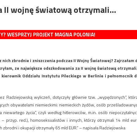
 II wojnę światową otrzymali…
MY? WESPRZYJ PROJEKT MAGNA POLONIA!
 nich zbrodnie i zniszczenia podczas II Wojny Światowej? Zajrzałam 
ryłam, ze największe odszkodowania za II wojnę światową otrzymal
kierownik Oddziału Instytutu Pileckiego w Berlinie i pełnomocnik d
z Radziejowską wyliczeń, dotyczyły głównie tzw. „wypędzonych”, któr
ędących obywatelami niemieckimi: niemieckich żydów, osób prześladowany
ycia niewartego życia”, czyli według hitlerowców, m.in. osób niepoczytalnyc
– przyp. red.), homoseksualistów i innych, którzy otrzymali 14 mld eur
h zbrodni i okupacji otrzymały 65 mld EUR.” – napisała Radziejowska