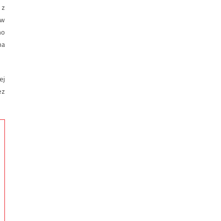
 z
ów
no
na
ej
ez