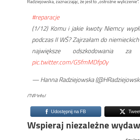
Radziejowska, zaznaczając, że jest to „ostrożne wyliczenie”.
#reparacje
(1/12) Komu i jakie kwoty Niemcy wypła
podczas II WŚ? Zajrzałam do niemieckich
największe odszkodowania 
pic.twitter.com/G5fmMDfp0y
— Hanna Radziejowska (@HRadziejowsk
/TVP Info/
Udostępnij na FB
Twee
Wspieraj niezależne wydaw
Czy jes