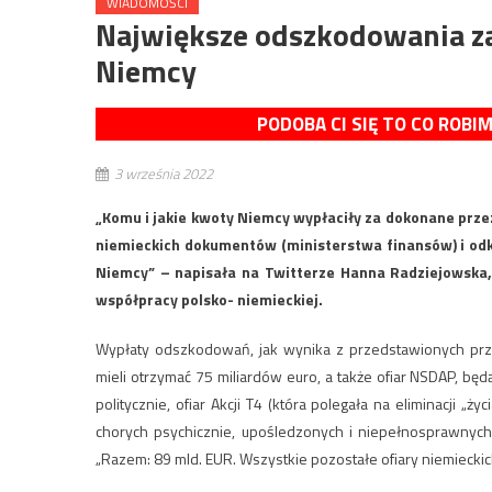
WIADOMOŚCI
Największe odszkodowania za
Niemcy
PODOBA CI SIĘ TO CO ROBI
3 września 2022
„Komu i jakie kwoty Niemcy wypłaciły za dokonane przez
niemieckich dokumentów (ministerstwa finansów) i odk
Niemcy” – napisała na Twitterze Hanna Radziejowska, 
współpracy polsko- niemieckiej.
Wypłaty odszkodowań, jak wynika z przedstawionych prze
mieli otrzymać 75 miliardów euro, a także ofiar NSDAP, b
politycznie, ofiar Akcji T4 (która polegała na eliminacji „ż
chorych psychicznie, upośledzonych i niepełnosprawnych 
„Razem: 89 mld. EUR. Wszystkie pozostałe ofiary niemieckic