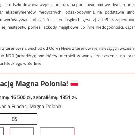
ją się odszkodowania wypłacane m.in. na podstawie umowy dwustronnej
 ofiar eksperymentów medycznych, odszkodowania na podstawie um
 o wyrównywaniu obciążeń (Lastenausgleichsgesetz) z 1952 r. zapewnio
jej następstw ponieśli szkody majątkowe lub inne niedogodności. Łącz
 terenów na wschód od Odry i Nysy; z terenów nie należących wcześni
lub NRD (uchodźcy); tym którzy ucierpieli w wyniku zniszczenia, np. prz
u Pileckiego w Berlinie.
ację Magna Polonia!
jemy:
16 500
zł, zebraliśmy:
1351
zł.
ania Fundacji Magna Polonia.
8%