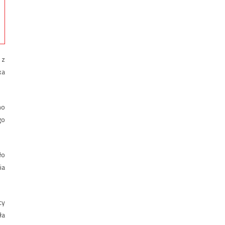
 z
ka
no
go
ło
ia
cy
ła