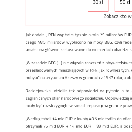
30 zł
50 zł
Zobacz kto w
Jak dodała „ RFN wypłaciła łącznie około 79 miliardów E
czego 48,5 miliardów wypłacono na mocy BEG, czyli fede
„miała ona głównie zastosowanie do niemieckich ofiar Rzesz
„W zasadzie BEG (…) nie wiązało roszczeń z obywatelstwem 
prześladowanych mieszkających w RFN, jak również tych, 
pobytu” na terytorium Rzeszy w granicach z 1937 roku, a o
Radziejowska udzieliła też odpowiedzi na pytanie o t
zagranicznych ofiar narodowego socjalizmu. Odpowiedzią jest
miały być rozstrzygnięte w ramach reparacji na gruncie pr
„Według tabeli 14 mld EUR z kwoty 48,5 mld trafiło do ofia
otrzymali 75 mld EUR + 14 mld EUR = 89 mld EUR, a pozos