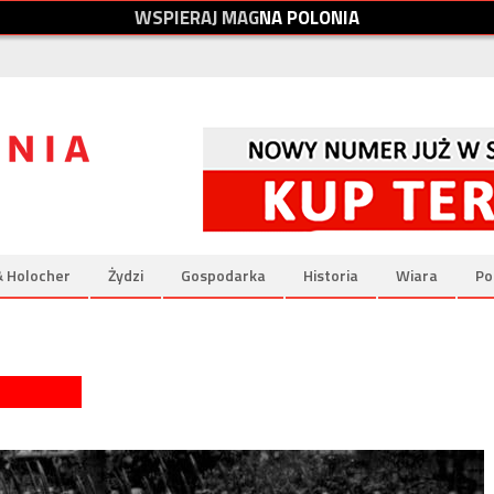
W
S
P
I
E
R
A
J
M
A
G
N
A
P
O
L
O
N
I
A
& Holocher
Żydzi
Gospodarka
Historia
Wiara
Po