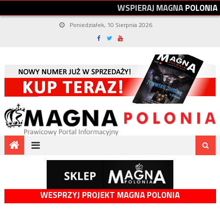
W
S
P
I
E
R
A
J
M
A
G
N
A
P
O
L
O
N
I
A
Poniedziałek, 10 Sierpnia 2026
WESPRZYJ PROJEKT MAGNA POLONIA