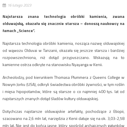
16 lutego 2023
Najstarsza znana technologia obróbki kamienia, zwana
olduwajską, okazała się znacznie starsza – donoszą naukowcy na
łamach „Science”.
Najstarsza technologia obróbki kamienia, nosząca nazwę olduwajskiej
od wąwozu Olduvai w Tanzanii, okazała się jeszcze starsza i bardziej
rozpowszechniona, niż dotąd przypuszczano. Wskazują na to
kamienne ostrza odkryte na stanowisku Nyayanga w Kenii.
Archeolodzy, pod kierunkiem Thomasa Plummera z Queens College w
Nowym Jorku (USA), odkryli świadectwa obróbki żywności, w tym roślin
i mięsa hipopotamów, które są starsze o co najmniej 400 tys. lat od
najstarszych znanych dotąd śladów kultury olduwajskiej.
Dotychczas najstarsze olduwajskie artefakty, pochodzące z Etiopii,
szacowano na 2,6 mln lat, narzędzia z Kenii datuje się na ok. 3,03-2,58
mln lat. Nie jest do końca jasne, który spośród archaicznych gatunków