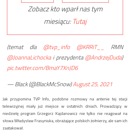
Zobacz kto wparł nas tym
miesiącu:
Tutaj
(temat dla
@tvp_info
@KRRiT__
RMN
@JoannaLichocka
i prezydenta
@AndrzejDuda
)
pic.twitter.com/BmaY7XnJD6
— Black (@BlackMcSnow)
August 25, 2021
Jak przypomina TVP Info, podobne rozmowy na antenie tej stacji
telewizyjnej miały już miejsce w ostatnich dniach. Prowadzący w
niedzielę program Grzegorz Kajdanowicz nie tylko nie reagował na
słowa Władysław Frasyniuka, obrażające polskich żołnierzy, ale sam ich
zaatakował.