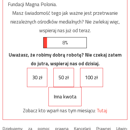
Fundacji Magna Polonia.
Masz świadomość tego jak ważne jest przetrwanie
niezależnych ośrodków medialnych? Nie zwlekaj więc,
wspieraj nas już od teraz.
8%
Uważasz, że robimy dobrą robotę? Nie czekaj zatem
do jutra, wspieraj nas od dzisiaj.
30 zł
50 zł
100 zł
Inna kwota
Zobacz kto wparł nas tym miesiącu:
Tutaj
Dziękujemy za pomoc prawną Kancelarii Prawnej Litwin: