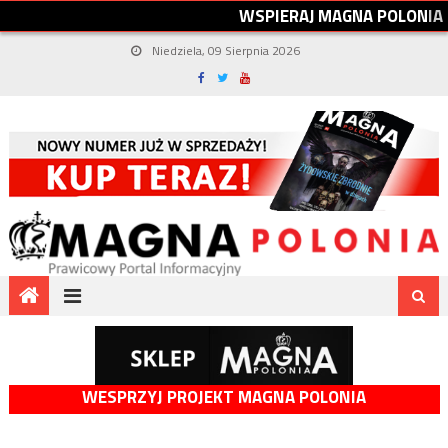
W
S
P
I
E
R
A
J
M
A
G
N
A
P
O
L
O
N
I
A
Niedziela, 09 Sierpnia 2026
WESPRZYJ PROJEKT MAGNA POLONIA