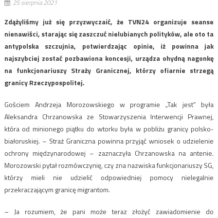
25 sierpnia 2021
Zdążyliśmy już się przyzwyczaić, że TVN24 organizuje seanse
nienawiści, starając się zaszczuć nielubianych polityków, ale oto ta
antypolska szczujnia, potwierdzając opinie, iż powinna jak
najszybciej zostać pozbawiona koncesji, urządza ohydną nagonkę
na funkcjonariuszy Straży Granicznej, którzy ofiarnie strzegą
granicy Rzeczypospolitej.
Gościem Andrzeja Morozowskiego w programie „Tak jest” była
Aleksandra Chrzanowska ze Stowarzyszenia Interwencji Prawnej,
która od minionego piątku do wtorku była w pobliżu granicy polsko-
białoruskiej. – Straż Graniczna powinna przyjąć wniosek o udzielenie
ochrony międzynarodowej – zaznaczyła Chrzanowska na antenie.
Morozowski pytał rozmówczynię, czy zna nazwiska funkcjonariuszy SG,
którzy mieli nie udzielić odpowiedniej pomocy nielegalnie
przekraczającym granicę migrantom.
– Ja rozumiem, że pani może teraz złożyć zawiadomienie do