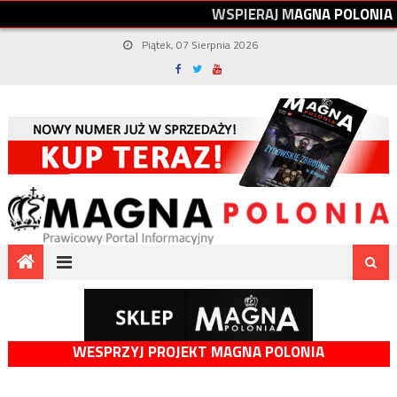
W
S
P
I
E
R
A
J
M
A
G
N
A
P
O
L
O
N
I
A
Piątek, 07 Sierpnia 2026
WESPRZYJ PROJEKT MAGNA POLONIA