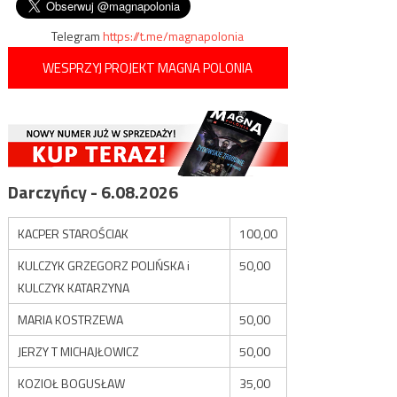
wpisu
Telegram
https://t.me/magnapolonia
WESPRZYJ PROJEKT MAGNA POLONIA
Darczyńcy - 6.08.2026
KACPER STAROŚCIAK
100,00
KULCZYK GRZEGORZ POLIŃSKA i
50,00
KULCZYK KATARZYNA
MARIA KOSTRZEWA
50,00
JERZY T MICHAJŁOWICZ
50,00
KOZIOŁ BOGUSŁAW
35,00