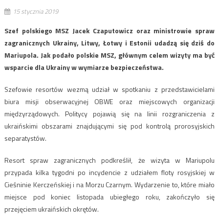
15 stycznia 2019
Szef polskiego MSZ Jacek Czaputowicz oraz ministrowie spraw
zagranicznych Ukrainy, Litwy, Łotwy i Estonii udadzą się dziś do
Mariupola. Jak podało polskie MSZ, głównym celem wizyty ma być
wsparcie dla Ukrainy w wymiarze bezpieczeństwa.
Szefowie resortów wezmą udział w spotkaniu z przedstawicielami
biura misji obserwacyjnej OBWE oraz miejscowych organizacji
międzyrządowych. Politycy pojawią się na linii rozgraniczenia z
ukraińskimi obszarami znajdującymi się pod kontrolą prorosyjskich
separatystów.
Resort spraw zagranicznych podkreślił, że wizyta w Mariupolu
przypada kilka tygodni po incydencie z udziałem floty rosyjskiej w
Cieśninie Kerczeńskiej i na Morzu Czarnym. Wydarzenie to, które miało
miejsce pod koniec listopada ubiegłego roku, zakończyło się
przejęciem ukraińskich okrętów.