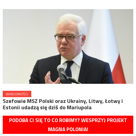
WIADOMOŚCI
Szefowie MSZ Polski oraz Ukrainy, Litwy, Łotwy i
Estonii udadzą się dziś do Mariupola
PODOBA CI SIĘ TO CO ROBIMY? WESPRZYJ PROJEKT
MAGNA POLONIA!