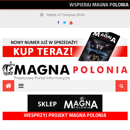
W
S
P
I
E
R
A
J
M
A
G
N
A
P
O
L
O
N
I
A
Piątek, 07 Sierpnia 2026
WESPRZYJ PROJEKT MAGNA POLONIA