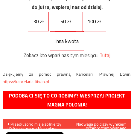
do jutra, wspieraj nas od dzisiaj.
30 zł
50 zł
100 zł
Inna kwota
Zobacz kto wparł nas tym miesiącu:
Tutaj
Dziękujemy za pomoc prawną Kancelarii Prawnej Litwin:
https://kancelaria-litwin.pl
PODOBA CI SIĘ TO CO ROBIMY? WESPRZYJ PROJEKT
MAGNA POLONIA!
Nawigacja
Przedłużono misję żołnierzy
Nadwaga po ciąży wynikiem
przeprogramowanego
USA na granicy z Meksykiem
metabolizmu