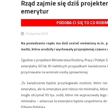
Rząd zajmie się dziś projekt
emerytur
PODOBA CI SIĘ TO CO ROBI
15 stycznia 2019
Na posiedzeniu rządu ma dziś zostać omówiony m.in. p
matki, które urodziły i wychowały przynajmniej czworo 
Zgodnie z projektem Ministerstwa Rodziny, Pracy i Polityki 
emerytalny 60 lat. W niektórych przypadkach świadczenie b
przyznawane na wniosek osoby uprawnionej.
„To świadczenie będzie przysługiwało osobom, które nie
emerytury, ale ta emerytura jest niższa niż minimalna, któ
mogło otrzymać 65 tys. osób, które nie wypracowały tego sta
minimalna – wówczas ta emerytura będzie uzupełniona do k
Elżbieta Rafalska.