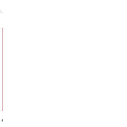
st
cą