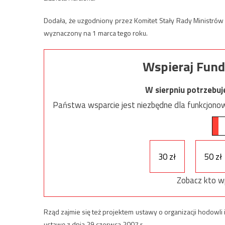
Dodała, że uzgodniony przez Komitet Stały Rady Ministrów 
wyznaczony na 1 marca tego roku.
Wspieraj Fund
W sierpniu potrzebu
Państwa wsparcie jest niezbędne dla funkcjonow
30 zł
50 zł
Zobacz kto w
Rząd zajmie się też projektem ustawy o organizacji hodowli
ustawę z dnia 29 czerwca 2007 r.