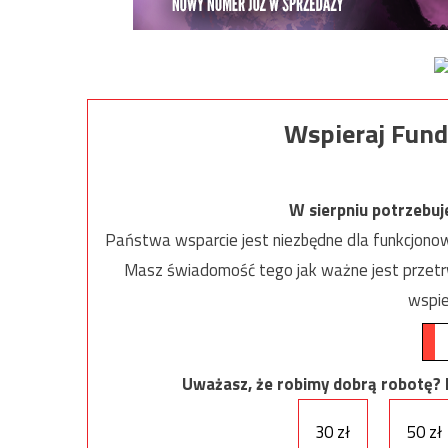
Wspieraj Fund
W sierpniu potrzebu
Państwa wsparcie jest niezbędne dla funkcjonow
Masz świadomość tego jak ważne jest przetrw
wspie
Uważasz, że robimy dobrą robotę? Ni
30 zł
50 zł