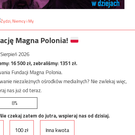
ację Magna Polonia!
Sierpień 2026
jemy:
16 500
zł, zebraliśmy:
1351
zł.
ania Fundacji Magna Polonia.
anie niezależnych ośrodków medialnych? Nie zwlekaj więc,
raj nas już od teraz.
8%
e czekaj zatem do jutra, wspieraj nas od dzisiaj.
100 zł
Inna kwota