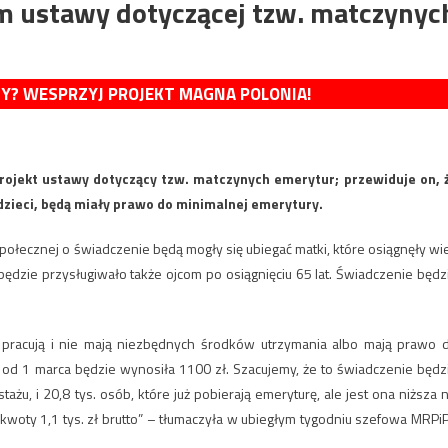
em ustawy dotyczącej tzw. matczynyc
MY? WESPRZYJ PROJEKT MAGNA POLONIA!
rojekt ustawy dotyczący tzw. matczynych emerytur; przewiduje on, 
dzieci, będą miały prawo do minimalnej emerytury.
Społecznej o świadczenie będą mogły się ubiegać matki, które osiągnęły wi
ędzie przysługiwało także ojcom po osiągnięciu 65 lat. Świadczenie będz
 pracują i nie mają niezbędnych środków utrzymania albo mają prawo 
ra od 1 marca będzie wynosiła 1100 zł. Szacujemy, że to świadczenie będz
żu, i 20,8 tys. osób, które już pobierają emeryturę, ale jest ona niższa n
woty 1,1 tys. zł brutto” – tłumaczyła w ubiegłym tygodniu szefowa MRPi