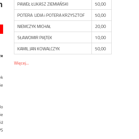
h
PAWEŁ ŁUKASZ ZIEMIAŃSKI
50,00
POTERA LIDIA i POTERA KRZYSZTOF
50,00
NIEMCZYK MICHAŁ
20,00
SŁAWOMIR PIĄTEK
10,00
KAMIL JAN KOWALCZYK
50,00
że
Więcej...
ek
ie
do
ie
iż
PS