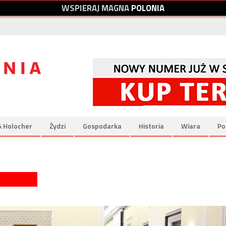
W
S
P
I
E
R
A
J
M
A
G
N
A
P
O
L
O
N
I
A
& Holocher
Żydzi
Gospodarka
Historia
Wiara
Po