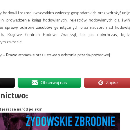
odowli i rozrodu wszystkich zwierząt gospodarskich oraz wdrożyć unij
.in. prowadzenie ksiąg hodowlanych, rejestrów hodowlanych dla świń
także sprawy ochrony zasobów genetycznych oraz nadzoru nad hodowlą
ch. Krajowe Centrum Hodowli Zwierząt, tak jak dotychczas, będz
tym zakresie.
awy – Prawo atomowe oraz ustawy o ochronie przeciwpożarowej.
t
Obserwuj nas
Zapisz
nictwo:
t jeszcze naród polski?