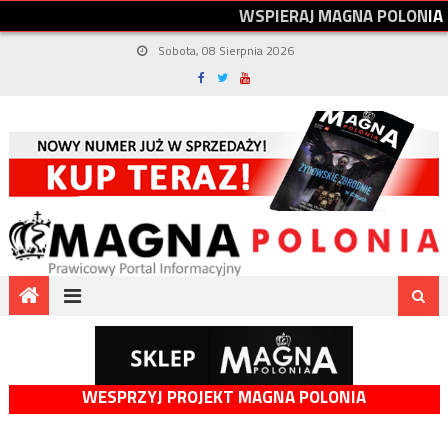
W
S
P
I
E
R
A
J
M
A
G
N
A
P
O
L
O
N
I
A
Sobota, 08 Sierpnia 2026
WESPRZYJ PROJEKT MAGNA POLONIA