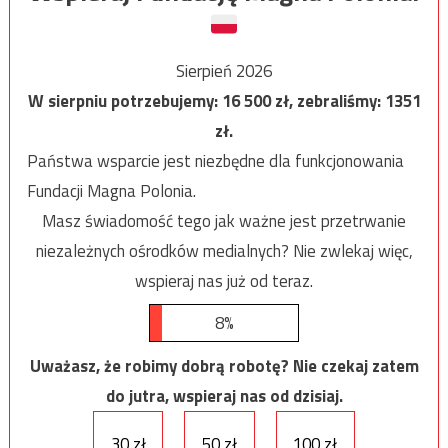
Sierpień 2026
W sierpniu potrzebujemy:
16 500
zł, zebraliśmy:
1351
zł.
Państwa wsparcie jest niezbędne dla funkcjonowania
Fundacji Magna Polonia.
Masz świadomość tego jak ważne jest przetrwanie
niezależnych ośrodków medialnych? Nie zwlekaj więc,
wspieraj nas już od teraz.
8%
Uważasz, że robimy dobrą robotę? Nie czekaj zatem
do jutra, wspieraj nas od dzisiaj.
30 zł
50 zł
100 zł