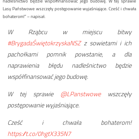
nadleśnictwo będzie współfinansować jego budowę. W tej sprawie
Lasy Państwowe wszczęły postępowanie wyjaśniające. Cześć i chwała
bohaterom!” – napisał.
W Rząbcu w miejscu bitwy
#BrygadaŚwiętokrzyskaNSZ
z sowietami i ich
pachołkami pomnik powstanie, a dla
naprawienia błędu nadleśnictwo będzie
współfinansować jego budowę.
W tej sprawie
@LPanstwowe
wszczęły
postępowanie wyjaśniające.
Cześć i chwała bohaterom!
https://t.co/0hgtX335N7