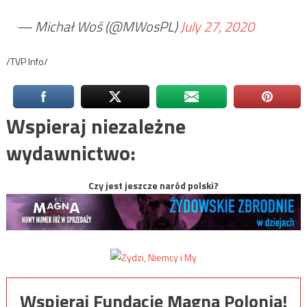
— Michał Woś (@MWosPL)
July 27, 2020
/TVP Info/
Wspieraj niezależne
wydawnictwo:
Czy jest jeszcze naród polski?
Wspieraj Fundację Magna Polonia!