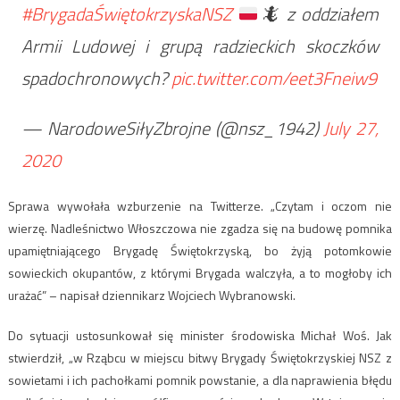
#BrygadaŚwiętokrzyskaNSZ
🦎
z oddziałem
Armii Ludowej i grupą radzieckich skoczków
spadochronowych?
pic.twitter.com/eet3Fneiw9
— NarodoweSiłyZbrojne (@nsz_1942)
July 27,
2020
Sprawa wywołała wzburzenie na Twitterze. „Czytam i oczom nie
wierzę. Nadleśnictwo Włoszczowa nie zgadza się na budowę pomnika
upamiętniającego Brygadę Świętokrzyską, bo żyją potomkowie
sowieckich okupantów, z którymi Brygada walczyła, a to mogłoby ich
urażać” – napisał dziennikarz Wojciech Wybranowski.
Do sytuacji ustosunkował się minister środowiska Michał Woś. Jak
stwierdził, „w Rząbcu w miejscu bitwy Brygady Świętokrzyskiej NSZ z
sowietami i ich pachołkami pomnik powstanie, a dla naprawienia błędu