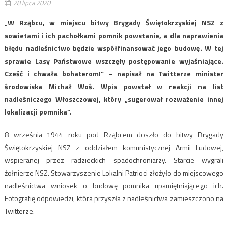
28 lipca 2020
„W Rząbcu, w miejscu bitwy Brygady Świętokrzyskiej NSZ z
sowietami i ich pachołkami pomnik powstanie, a dla naprawienia
błędu nadleśnictwo będzie współfinansować jego budowę. W tej
sprawie Lasy Państwowe wszczęły postępowanie wyjaśniające.
Cześć i chwała bohaterom!” – napisał na Twitterze minister
środowiska Michał Woś. Wpis powstał w reakcji na list
nadleśniczego Włoszczowej, który „sugerował rozważenie innej
lokalizacji pomnika”.
8 września 1944 roku pod Rząbcem doszło do bitwy Brygady
Świętokrzyskiej NSZ z oddziałem komunistycznej Armii Ludowej,
wspieranej przez radzieckich spadochroniarzy. Starcie wygrali
żołnierze NSZ. Stowarzyszenie Lokalni Patrioci złożyło do miejscowego
nadleśnictwa wniosek o budowę pomnika upamiętniającego ich.
Fotografię odpowiedzi, która przyszła z nadleśnictwa zamieszczono na
Twitterze.