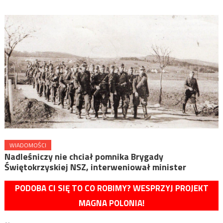
WIADOMOŚCI
Nadleśniczy nie chciał pomnika Brygady
Świętokrzyskiej NSZ, interweniował minister
PODOBA CI SIĘ TO CO ROBIMY? WESPRZYJ PROJEKT
MAGNA POLONIA!