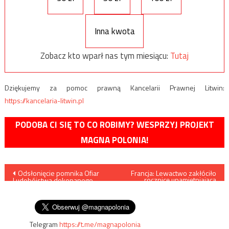
Inna kwota
Zobacz kto wparł nas tym miesiącu:
Tutaj
Dziękujemy za pomoc prawną Kancelarii Prawnej Litwin:
https://kancelaria-litwin.pl
PODOBA CI SIĘ TO CO ROBIMY? WESPRZYJ PROJEKT
MAGNA POLONIA!
Nawigacja
Odsłonięcie pomnika Ofiar
Francja: Lewactwo zakłóciło
rocznicę upamiętniającą
Ludobójstwa dokonanego
księdza zamordowanego
wpisu
przez OUN-UPA w
przez islamistów
miejscowości Jedwabno
Telegram
https://t.me/magnapolonia