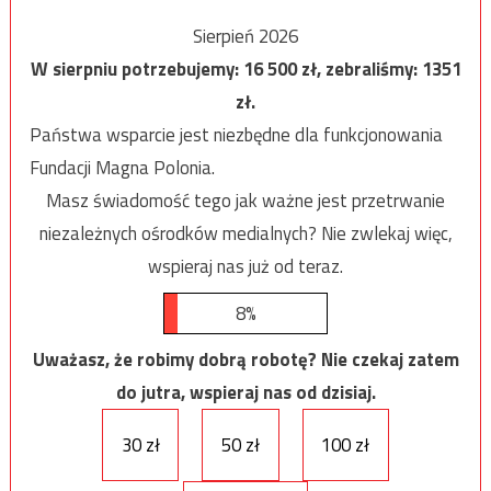
Sierpień 2026
W sierpniu potrzebujemy:
16 500
zł, zebraliśmy:
1351
zł.
Państwa wsparcie jest niezbędne dla funkcjonowania
Fundacji Magna Polonia.
Masz świadomość tego jak ważne jest przetrwanie
niezależnych ośrodków medialnych? Nie zwlekaj więc,
wspieraj nas już od teraz.
8%
Uważasz, że robimy dobrą robotę? Nie czekaj zatem
do jutra, wspieraj nas od dzisiaj.
30 zł
50 zł
100 zł