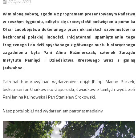
27 lipca 2020
W minioną sobotę, zgodnie z programem prezentowanym Państwu
w zeszłym tygodniu, odbyła się uroczystość poświęcenia pomnika
Ofiar Ludobójstwa dokonanego przez ukraińskich szowinistów na
bezbronnej polskiej ludności. Inicjatorami upamiętnienia tego
tragicznego i do dziś spychanego z głównego nurtu historycznego
zagadnienia była Pani Alina Kaźmierczak, członek Zarządu
Instytutu Pamięci i Dziedzictwa Kresowego wraz z gminą
Jedwabno.
Patronat honorowy nad wydarzeniem objął JE bp. Marian Buczek,
biskup senior Charkowsko-Zaporoski, świadkowie tamtych wydarzeń
Pani Janina Kalinowska i Pan Stanisław Srokowski.
Nasz portal objął nad wydarzeniem patronat medialny.