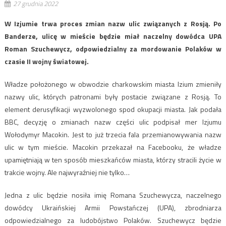
27 grudnia 2022
W Izjumie trwa proces zmian nazw ulic związanych z Rosją. Po
Banderze, ulicę w mieście będzie miał naczelny dowódca UPA
Roman Szuchewycz, odpowiedzialny za mordowanie Polaków w
czasie II wojny światowej.
Władze położonego w obwodzie charkowskim miasta Izium zmieniły
nazwy ulic, których patronami były postacie związane z Rosją. To
element derusyfikacji wyzwolonego spod okupacji miasta. Jak podała
BBC, decyzję o zmianach nazw części ulic podpisał mer Izjumu
Wołodymyr Macokin. Jest to już trzecia fala przemianowywania nazw
ulic w tym mieście. Macokin przekazał na Facebooku, że władze
upamiętniają w ten sposób mieszkańców miasta, którzy stracili życie w
trakcie wojny. Ale najwyraźniej nie tylko…
Jedna z ulic będzie nosiła imię Romana Szuchewycza, naczelnego
dowódcy Ukraińskiej Armii Powstańczej (UPA), zbrodniarza
odpowiedzialnego za ludobójstwo Polaków. Szuchewycz będzie