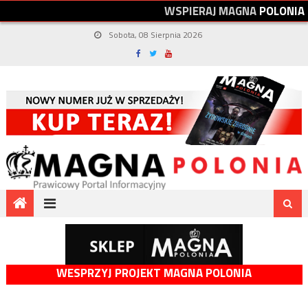
W
S
P
I
E
R
A
J
M
A
G
N
A
P
O
L
O
N
I
A
Sobota, 08 Sierpnia 2026
WESPRZYJ PROJEKT MAGNA POLONIA