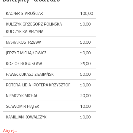
KACPER STAROŚCIAK
100,00
KULCZYK GRZEGORZ POLIŃSKA i
50,00
KULCZYK KATARZYNA
MARIA KOSTRZEWA
50,00
JERZY T MICHAJŁOWICZ
50,00
KOZIOŁ BOGUSŁAW
35,00
PAWEŁ ŁUKASZ ZIEMIAŃSKI
50,00
POTERA LIDIA i POTERA KRZYSZTOF
50,00
NIEMCZYK MICHAŁ
20,00
SŁAWOMIR PIĄTEK
10,00
KAMIL JAN KOWALCZYK
50,00
Więcej...