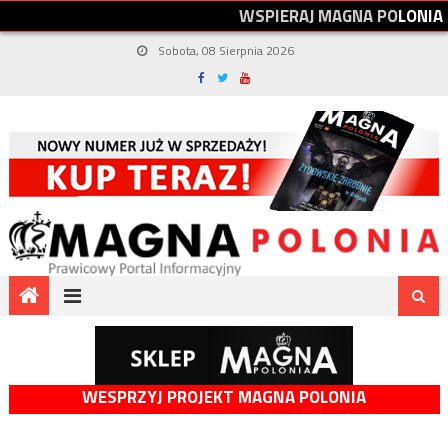
W
S
P
I
E
R
A
J
M
A
G
N
A
P
O
L
O
N
I
A
Sobota, 08 Sierpnia 2026
WESPRZYJ PROJEKT MAGNA POLONIA