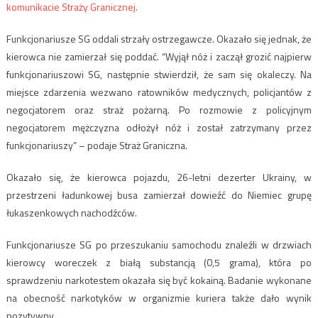
komunikacie Straży Granicznej.
Funkcjonariusze SG oddali strzały ostrzegawcze. Okazało się jednak, że
kierowca nie zamierzał się poddać. “Wyjął nóż i zaczął grozić najpierw
funkcjonariuszowi SG, następnie stwierdził, że sam się okaleczy. Na
miejsce zdarzenia wezwano ratowników medycznych, policjantów z
negocjatorem oraz straż pożarną. Po rozmowie z policyjnym
negocjatorem mężczyzna odłożył nóż i został zatrzymany przez
funkcjonariuszy” – podaje Straż Graniczna.
Okazało się, że kierowca pojazdu, 26-letni dezerter Ukrainy, w
przestrzeni ładunkowej busa zamierzał dowieźć do Niemiec grupę
łukaszenkowych nachodźców.
Funkcjonariusze SG po przeszukaniu samochodu znaleźli w drzwiach
kierowcy woreczek z białą substancją (0,5 grama), która po
sprawdzeniu narkotestem okazała się być kokainą. Badanie wykonane
na obecność narkotyków w organizmie kuriera także dało wynik
pozytywny.