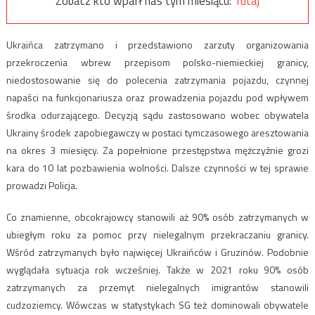
Zobacz kto wparł nas tym miesiącu:
Tutaj
Ukraińca zatrzymano i przedstawiono zarzuty organizowania
przekroczenia wbrew przepisom polsko-niemieckiej granicy,
niedostosowanie się do polecenia zatrzymania pojazdu, czynnej
napaści na funkcjonariusza oraz prowadzenia pojazdu pod wpływem
środka odurzającego. Decyzją sądu zastosowano wobec obywatela
Ukrainy środek zapobiegawczy w postaci tymczasowego aresztowania
na okres 3 miesięcy. Za popełnione przestępstwa mężczyźnie grozi
kara do 10 lat pozbawienia wolności. Dalsze czynności w tej sprawie
prowadzi Policja.
Co znamienne, obcokrajowcy stanowili aż 90% osób zatrzymanych w
ubiegłym roku za pomoc przy nielegalnym przekraczaniu granicy.
Wśród zatrzymanych było najwięcej Ukraińców i Gruzinów. Podobnie
wyglądała sytuacja rok wcześniej. Także w 2021 roku 90% osób
zatrzymanych za przemyt nielegalnych imigrantów stanowili
cudzoziemcy. Wówczas w statystykach SG też dominowali obywatele