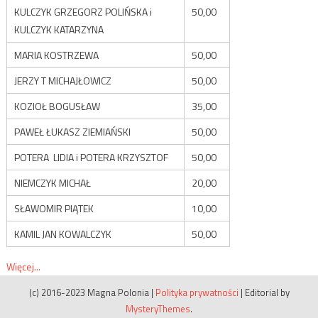
KULCZYK GRZEGORZ POLIŃSKA i
50,00
KULCZYK KATARZYNA
MARIA KOSTRZEWA
50,00
JERZY T MICHAJŁOWICZ
50,00
KOZIOŁ BOGUSŁAW
35,00
PAWEŁ ŁUKASZ ZIEMIAŃSKI
50,00
POTERA LIDIA i POTERA KRZYSZTOF
50,00
NIEMCZYK MICHAŁ
20,00
SŁAWOMIR PIĄTEK
10,00
KAMIL JAN KOWALCZYK
50,00
Więcej...
(c) 2016-2023 Magna Polonia
|
Polityka prywatności
|
Editorial by
MysteryThemes
.