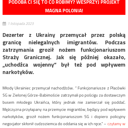
PODOBA CI SIĘ TO CO ROBIMY? WESPRZYJ PROJEKT
MAGNA POLONIA!
1 listopada 2023
Dezerter z Ukrainy przemycał przez polską
granicę nielegalnych imigrantów. Podczas
zatrzymania groził nożem funkcjonariuszom
Straży Granicznej. Jak się później okazało,
„uchodźca wojenny” był też pod wpływem
narkotyków.
Młody Ukrainiec przemycał nachodźców. “ Funkcjonariusze z Placówki
SG w Zielonej Górze-Babimoście zatrzymali po pościgu za dostawczym
busem młodego Ukraińca, który jednak nie zamierzał się poddać.
Mężczyzna przyłapany na przemycie migrantów, będący pod wpływem
narkotyków, groził nożem funkcjonariuszom SG i dopiero policyjny
negocjator skłonił cudzoziemca do oddania się w ich ręce.” –
czytamy w