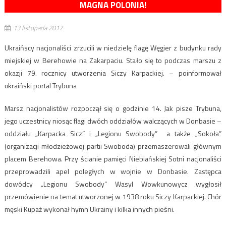
MAGNA POLONIA!
13 listopada 2017
Ukraińscy nacjonaliści zrzucili w niedzielę flagę Węgier z budynku rady
miejskiej w Berehowie na Zakarpaciu. Stało się to podczas marszu z
okazji 79. rocznicy utworzenia Siczy Karpackiej. – poinformował
ukraiński portal Trybuna
Marsz nacjonalistów rozpoczął się o godzinie 14. Jak pisze Trybuna,
jego uczestnicy niosąc flagi dwóch oddziałów walczących w Donbasie –
oddziału „Karpacka Sicz” i „Legionu Swobody” a także „Sokoła”
(organizacji młodzieżowej partii Swoboda) przemaszerowali głównym
placem Berehowa. Przy ścianie pamięci Niebiańskiej Sotni nacjonaliści
przeprowadzili apel poległych w wojnie w Donbasie. Zastępca
dowódcy „Legionu Swobody” Wasyl Wowkunowycz wygłosił
przemówienie na temat utworzonej w 1938 roku Siczy Karpackiej. Chór
męski Kupaż wykonał hymn Ukrainy i kilka innych pieśni.