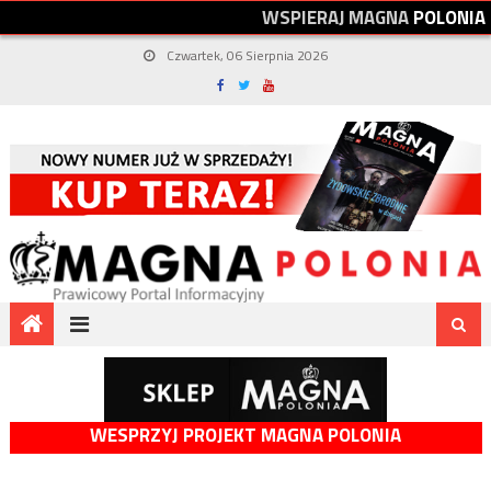
W
S
P
I
E
R
A
J
M
A
G
N
A
P
O
L
O
N
I
A
Czwartek, 06 Sierpnia 2026
WESPRZYJ PROJEKT MAGNA POLONIA