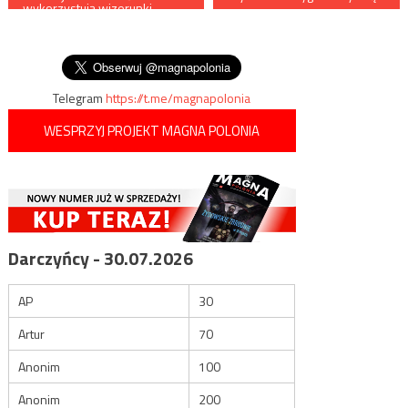
wykorzystują wizerunki
wpisu
studentów w swoich
materiałach propagandowych
wbrew ich woli
Telegram
https://t.me/magnapolonia
WESPRZYJ PROJEKT MAGNA POLONIA
Darczyńcy - 30.07.2026
AP
30
Artur
70
Anonim
100
Anonim
200