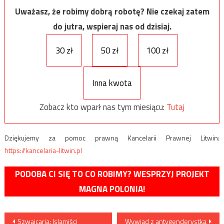
Uważasz, że robimy dobrą robotę? Nie czekaj zatem
do jutra, wspieraj nas od dzisiaj.
30 zł
50 zł
100 zł
Inna kwota
Zobacz kto wparł nas tym miesiącu:
Tutaj
Dziękujemy za pomoc prawną Kancelarii Prawnej Litwin:
https://kancelaria-litwin.pl
PODOBA CI SIĘ TO CO ROBIMY? WESPRZYJ PROJEKT
MAGNA POLONIA!
Nawigacja
Szwajcaria: Islamiści
Wywiad z antygenderystką