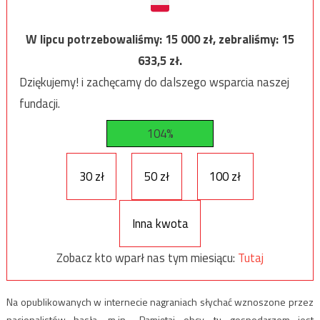
W lipcu potrzebowaliśmy:
15 000
zł, zebraliśmy:
15
633,5
zł.
Dziękujemy! i zachęcamy do dalszego wsparcia naszej
fundacji.
104%
30 zł
50 zł
100 zł
Inna kwota
Zobacz kto wparł nas tym miesiącu:
Tutaj
Na opublikowanych w internecie nagraniach słychać wznoszone przez
nacjonalistów hasła, m.in. „Pamiętaj obcy, tu gospodarzem jest