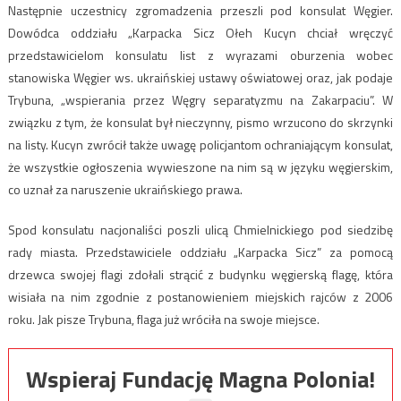
Następnie uczestnicy zgromadzenia przeszli pod konsulat Węgier.
Dowódca oddziału „Karpacka Sicz Ołeh Kucyn chciał wręczyć
przedstawicielom konsulatu list z wyrazami oburzenia wobec
stanowiska Węgier ws. ukraińskiej ustawy oświatowej oraz, jak podaje
Trybuna, „wspierania przez Węgry separatyzmu na Zakarpaciu”. W
związku z tym, że konsulat był nieczynny, pismo wrzucono do skrzynki
na listy. Kucyn zwrócił także uwagę policjantom ochraniającym konsulat,
że wszystkie ogłoszenia wywieszone na nim są w języku węgierskim,
co uznał za naruszenie ukraińskiego prawa.
Spod konsulatu nacjonaliści poszli ulicą Chmielnickiego pod siedzibę
rady miasta. Przedstawiciele oddziału „Karpacka Sicz” za pomocą
drzewca swojej flagi zdołali strącić z budynku węgierską flagę, która
wisiała na nim zgodnie z postanowieniem miejskich rajców z 2006
roku. Jak pisze Trybuna, flaga już wróciła na swoje miejsce.
Wspieraj Fundację Magna Polonia!