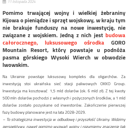
11 listopada 2024
Pomimo trwającej wojny i wielkiej żebraniny
Kijowa o pieniądze i sprzęt wojskowy, w kraju tym
nie brakuje funduszy na nowe inwestycję, nie
związane z wojskiem. Jedną z nich jest
budowa
całorocznego, luksusowego ośrodka
GORO
Mountain Resort, który powstaje u podnóża
pasma górskiego Wysoki Wierch w obwodzie
lwowskim.
Na Ukrainie powstaje luksusowy kompleks dla oligarchów. Za
inwestycją stoi ukraińska sieć stacji paliwowych OKKO Group.
Inwestycja ma kosztować 1,5 mld dolarów (ok. 6 mld zł). Z tej kwoty
500 mln dolarów pochodzi z własnych i pożyczonych środków, a 1 mld
dolarów zostało pozyskane od inwestorów. Zakończenie pierwszej
fazy budowy planowane jest na lata 2028-2029.
– To strategiczna inwestycja w odbudowę i przyszłość Ukrainy. Widzimy
perspektywy, nawet pomimo wyzwań wojny
i rozumiemy znaczenie tak