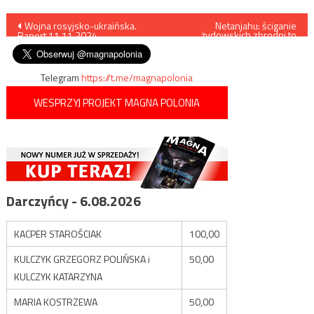
Nawigacja
Wojna rosyjsko-ukraińska.
Netanjahu: ściganie
żydowskich zbrodni to
Raport 11.11.2024
„antysemityzm”
wpisu
Telegram
https://t.me/magnapolonia
WESPRZYJ PROJEKT MAGNA POLONIA
Darczyńcy - 6.08.2026
KACPER STAROŚCIAK
100,00
KULCZYK GRZEGORZ POLIŃSKA i
50,00
KULCZYK KATARZYNA
MARIA KOSTRZEWA
50,00