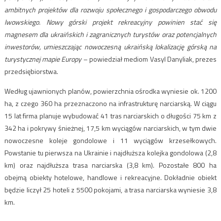
ambitnych projektów dla rozwoju społecznego i gospodarczego obwodu
lwowskiego. Nowy górski projekt rekreacyjny powinien stać się
magnesem dla ukraińskich i zagranicznych turystów oraz potencjalnych
inwestorów, umieszczając nowoczesną ukraińską lokalizację górską na
turystycznej mapie Europy
– powiedział mediom Vasyl Danyliak, prezes
przedsiębiorstwa.
Według ujawnionych planów, powierzchnia ośrodka wyniesie ok. 1200
ha, z czego 360 ha przeznaczono na infrastrukturę narciarską. W ciągu
15 lat firma planuje wybudować 41 tras narciarskich o długości 75 km z
342 ha i pokrywy śnieżnej, 17,5 km wyciągów narciarskich, w tym dwie
nowoczesne koleje gondolowe i 11 wyciągów krzesełkowych.
Powstanie tu pierwsza na Ukrainie i najdłuższa kolejka gondolowa (2,8
km) oraz najdłuższa trasa narciarska (3,8 km). Pozostałe 800 ha
obejmą obiekty hotelowe, handlowe i rekreacyjne. Dokładnie obiekt
będzie liczył 25 hoteli z 5500 pokojami, a trasa narciarska wyniesie 3,8
km.