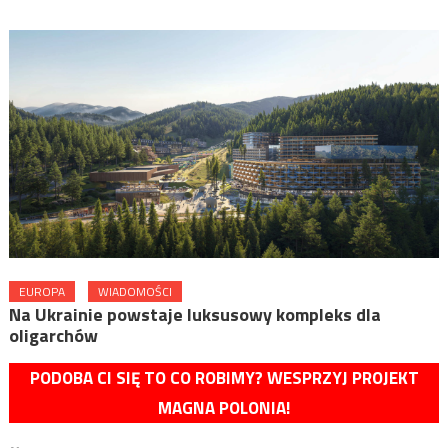
EUROPA
WIADOMOŚCI
Na Ukrainie powstaje luksusowy kompleks dla
oligarchów
PODOBA CI SIĘ TO CO ROBIMY? WESPRZYJ PROJEKT
MAGNA POLONIA!