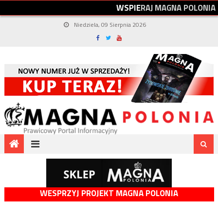
W
S
P
I
E
R
A
J
M
A
G
N
A
P
O
L
O
N
I
A
Niedziela, 09 Sierpnia 2026
WESPRZYJ PROJEKT MAGNA POLONIA