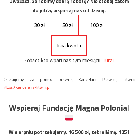
Uważasz, że robimy dobrą robotę? Nie czekaj zatem
do jutra, wspieraj nas od dzisiaj.
30 zł
50 zł
100 zł
Inna kwota
Zobacz kto wparł nas tym miesiącu:
Tutaj
Dziękujemy za pomoc prawną Kancelarii Prawnej Litwin:
https://kancelaria-litwin.pl
Wspieraj Fundację Magna Polonia!
W sierpniu potrzebujemy:
16 500
zł, zebraliśmy:
1351