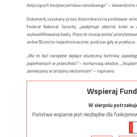
dotyczących bezpieczeństwa narodowego” – stwierdzono
Dokument, uzyskany przez dziennikarza na podstawie wniosku
Federal National Security
„podejmuje obecnie kroki w ce
wykwalifikowanej kadry. Prace te muszą zostać priorytetowe 
online”.
Brzmi to niejednoznacznie, podczas gdy w praktyce, 
„Ma to być narzędzie będące skuteczną techniką zapobie
popełnionych w przeszłości”
– kontynuują władze.
„Skupiam
zamieszany w brutalny ekstremizm”
– napisano.
Wspieraj Fund
W sierpniu potrzebu
Państwa wsparcie jest niezbędne dla funkcjonow