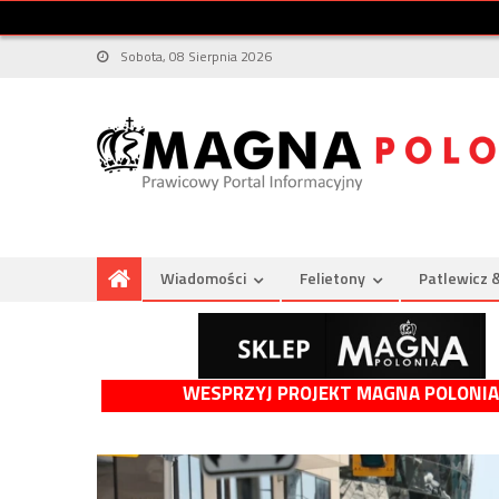
Sobota, 08 Sierpnia 2026
Wiadomości
Felietony
Patlewicz 
WESPRZYJ PROJEKT MAGNA POLONIA