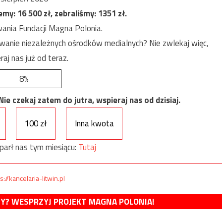
jemy:
16 500
zł, zebraliśmy:
1351
zł.
ania Fundacji Magna Polonia.
anie niezależnych ośrodków medialnych? Nie zwlekaj więc,
raj nas już od teraz.
8%
e czekaj zatem do jutra, wspieraj nas od dzisiaj.
100 zł
Inna kwota
parł nas tym miesiącu:
Tutaj
s://kancelaria-litwin.pl
MY? WESPRZYJ PROJEKT MAGNA POLONIA!