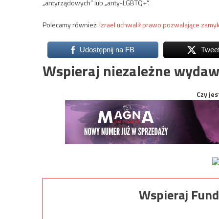
„antyrządowych” lub „anty-LGBTQ+”.
Polecamy również:
Izrael uchwalił prawo pozwalające zamyk
Udostępnij na FB
Twee
Wspieraj niezależne wydaw
Czy jes
Wspieraj Fund