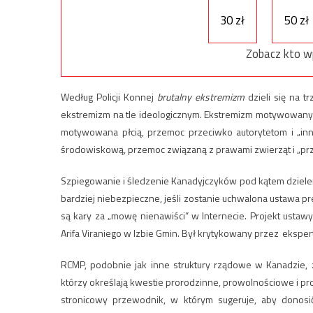
30 zł
50 zł
Zobacz kto w
Według Policji Konnej
brutalny ekstremizm
dzieli się na tr
ekstremizm na tle ideologicznym.
Ekstremizm motywowany i
motywowana płcią, przemoc przeciwko autorytetom i „in
środowiskową, przemoc związaną z prawami zwierząt i „pr
Szpiegowanie i śledzenie Kanadyjczyków pod kątem dzielen
bardziej niebezpieczne, jeśli zostanie uchwalona ustawa pr
są kary za „mowę nienawiści” w Internecie.
Projekt ustawy
Arifa Viraniego w Izbie Gmin. Był krytykowany przez eksper
RCMP, podobnie jak inne struktury rządowe w Kanadzie, z
którzy określają kwestie prorodzinne, prowolnościowe i pro
stronicowy przewodnik, w którym sugeruje, aby donosi