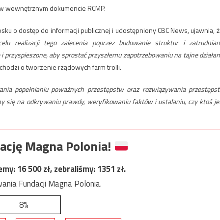
 w wewnętrznym dokumencie RCMP.
 o dostęp do informacji publicznej i udostępniony CBC News, ujawnia, że 
lu realizacji tego zalecenia poprzez budowanie struktur i zatrudnian
i przyspieszone, aby sprostać przyszłemu zapotrzebowaniu na tajne działan
chodzi o tworzenie rządowych farm trolli.
gania popełnianiu poważnych przestępstw oraz rozwiązywania przestęps
y się na odkrywaniu prawdy, weryfikowaniu faktów i ustalaniu, czy ktoś je
ację Magna Polonia!
jemy:
16 500
zł, zebraliśmy:
1351
zł.
ania Fundacji Magna Polonia.
8%