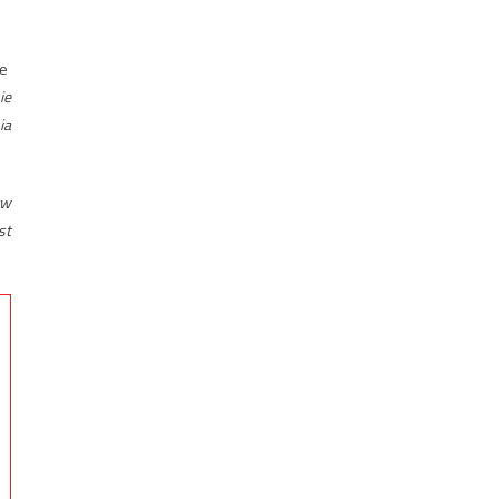
​​
ie
ia
tw
st