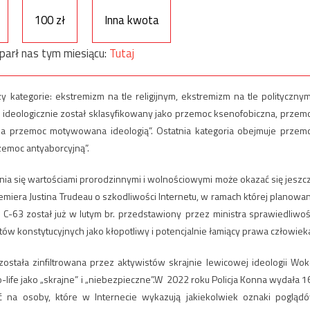
100 zł
Inna kwota
parł nas tym miesiącu:
Tutaj
zy kategorie: ekstremizm na tle religijnym, ekstremizm na tle politycznym
deologicznie został sklasyfikowany jako przemoc ksenofobiczna, przem
na przemoc motywowana ideologią”. Ostatnia kategoria obejmuje przem
zemoc antyaborcyjną”.
ia się wartościami prorodzinnymi i wolnościowymi może okazać się jeszc
emiera Justina Trudeau o szkodliwości Internetu, w ramach której planowa
 C-63 został już w lutym br. przedstawiony przez ministra sprawiedliwoś
tów konstytucyjnych jako kłopotliwy i potencjalnie łamiący prawa człowiek
ostała zinfiltrowana przez aktywistów skrajnie lewicowej ideologii Wok
-life jako „skrajne” i „niebezpieczne”.W 2022 roku Policja Konna wydała 1
ć na osoby, które w Internecie wykazują jakiekolwiek oznaki pogląd