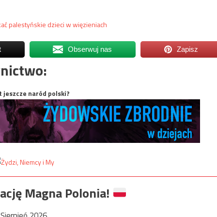
ać palestyńskie dzieci w więzieniach
t
Obserwuj nas
Zapisz
nictwo:
t jeszcze naród polski?
ację Magna Polonia!
Sierpień 2026