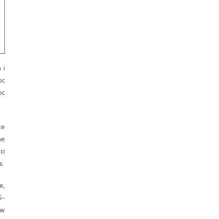
 i
oc
oc
ze
ne
ci
a.
e,
6-
ów