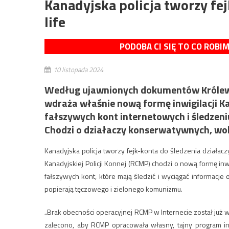
Kanadyjska policja tworzy fej
life
PODOBA CI SIĘ TO CO ROBI
10 listopada 2024
Według ujawnionych dokumentów Królewski
wdraża właśnie nową formę inwigilacji K
fałszywych kont internetowych i śledzeni
Chodzi o działaczy konserwatywnych, wol
Kanadyjska policja tworzy fejk-konta do śledzenia działacz
Kanadyjskiej Policji Konnej (RCMP) chodzi o nową formę inwi
fałszywych kont, które mają śledzić i wyciągać informacje
popierają tęczowego i zielonego komunizmu.
„Brak obecności operacyjnej RCMP w Internecie został już
zalecono, aby RCMP opracowała własny, tajny program 