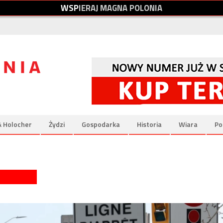
W
S
P
I
E
R
A
J
M
A
G
N
A
P
O
L
O
N
I
A
& Holocher
Żydzi
Gospodarka
Historia
Wiara
Po