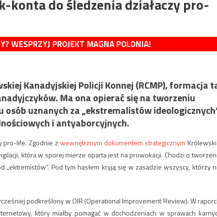
k-konta do śledzenia działaczy pro-
MY? WESPRZYJ PROJEKT MAGNA POLONIA!
ej Kanadyjskiej Policji Konnej (RCMP), formacja t
anadyjczyków. Ma ona opierać się na tworzeniu
u osób uznanych za „ekstremalistów ideologicznych”
nościowych i antyaborcyjnych.
y pro-life. Zgodnie z
wewnętrznym dokumentem strategicznym
Królewski
gilacji, która w sporej mierze oparta jest na prowokacji. Chodzi o tworzen
 od „ektremistów”. Pod tym hasłem kryją się w zasadzie wszyscy, którzy n
 wcześniej podkreślony w OIR (Operational Improvement Review). W raporc
internetowy, który miałby pomagać w dochodzeniach w sprawach karny