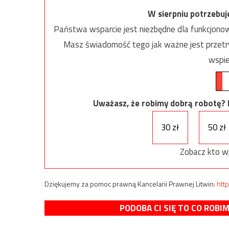
W sierpniu potrzebu
Państwa wsparcie jest niezbędne dla funkcjonow
Masz świadomość tego jak ważne jest przetrw
wspie
Uważasz, że robimy dobrą robotę? Ni
30 zł
50 zł
Zobacz kto w
Dziękujemy za pomoc prawną Kancelarii Prawnej Litwin:
http
PODOBA CI SIĘ TO CO ROBI