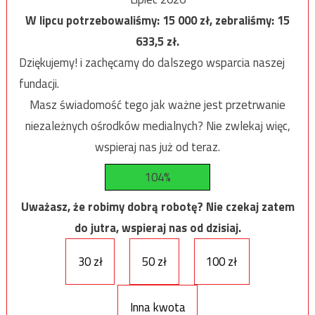
W lipcu potrzebowaliśmy:
15 000
zł, zebraliśmy:
15
633,5
zł.
Dziękujemy! i zachęcamy do dalszego wsparcia naszej
fundacji.
Masz świadomość tego jak ważne jest przetrwanie
niezależnych ośrodków medialnych? Nie zwlekaj więc,
wspieraj nas już od teraz.
104%
Uważasz, że robimy dobrą robotę? Nie czekaj zatem
do jutra, wspieraj nas od dzisiaj.
30 zł
50 zł
100 zł
Inna kwota