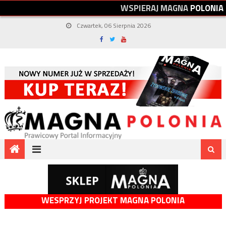
W
S
P
I
E
R
A
J
M
A
G
N
A
P
O
L
O
N
I
A
Czwartek, 06 Sierpnia 2026
WESPRZYJ PROJEKT MAGNA POLONIA