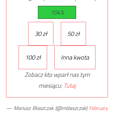
104%
30 zł
50 zł
100 zł
Inna kwota
Zobacz kto wparł nas tym
miesiącu:
Tutaj
— Mariusz Błaszczak (@mblaszczak)
February