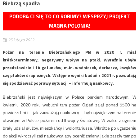
Biebrzą spadła
PODOBA CI SIĘ TO CO ROBIMY? WESPRZYJ PROJEKT
MAGNA POLONIA!
25 lutego 2022
Pożar na terenie Biebrzańskiego PN w 2020 r. miał
krótkoterminowy, negatywny wpływ na ptaki. Wyraźnie ubyło
przedstawicieli 14 gatunków, m.in. wodniczek, derkaczy, kszyków
czy ptaków drapieżnych. Wstępne wyniki badań z 2021 r. pozwalają
się spodziewać poprawy sytuacji – informują naukowcy.
Biebrzański jest największym w Polsce parkiem narodowym. W
kwietniu 2020 roku wybuchł tam pożar. Ogień zajął ponad 5500 ha
powierzchni i – jak zauważają naukowcy – był największym na terenie
otwartym w Polsce pożarem od II wojny światowej. W walce z ogniem
brały udział służby, mieszkańcy i wolontariusze. Wkrótce po ugaszeniu
do akcji wkroczyli zaś naukowcy, aby ocenić zmiany, jakie zaszły tam po