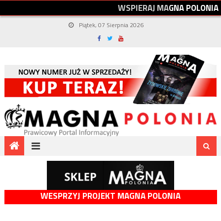
W
S
P
I
E
R
A
J
M
A
G
N
A
P
O
L
O
N
I
A
Piątek, 07 Sierpnia 2026
WESPRZYJ PROJEKT MAGNA POLONIA