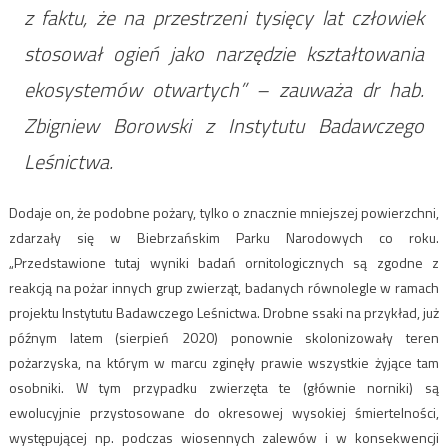
z faktu, że na przestrzeni tysięcy lat człowiek
stosował ogień jako narzędzie kształtowania
ekosystemów otwartych” – zauważa dr hab.
Zbigniew Borowski z Instytutu Badawczego
Leśnictwa.
Dodaje on, że podobne pożary, tylko o znacznie mniejszej powierzchni,
zdarzały się w Biebrzańskim Parku Narodowych co roku.
„Przedstawione tutaj wyniki badań ornitologicznych są zgodne z
reakcją na pożar innych grup zwierząt, badanych równolegle w ramach
projektu Instytutu Badawczego Leśnictwa. Drobne ssaki na przykład, już
późnym latem (sierpień 2020) ponownie skolonizowały teren
pożarzyska, na którym w marcu zginęły prawie wszystkie żyjące tam
osobniki. W tym przypadku zwierzęta te (głównie norniki) są
ewolucyjnie przystosowane do okresowej wysokiej śmiertelności,
występującej np. podczas wiosennych zalewów i w konsekwencji