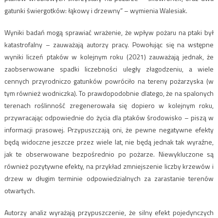
gatunki świergotków: łąkowy i drzewny” – wymienia Walesiak.
Wyniki badań mogą sprawiać wrażenie, że wpływ pożaru na ptaki był
katastrofalny – zauważają autorzy pracy. Powołując się na wstępne
wyniki liczeń ptaków w kolejnym roku (2021) zauważają jednak, że
zaobserwowane spadki liczebności uległy złagodzeniu, a wiele
cennych przyrodniczo gatunków powróciło na tereny pożarzyska (w
tym również wodniczka). To prawdopodobnie dlatego, że na spalonych
terenach roślinność zregenerowała się dopiero w kolejnym roku,
przywracając odpowiednie do życia dla ptaków środowisko – piszą w
informacji prasowej. Przypuszczają oni, że pewne negatywne efekty
będą widoczne jeszcze przez wiele lat, nie będą jednak tak wyraźne,
jak te obserwowane bezpośrednio po pożarze. Niewykluczone są
również pozytywne efekty, na przykład zmniejszenie liczby krzewów i
drzew w długim terminie odpowiedzialnych za zarastanie terenów
otwartych.
Autorzy analiz wyrażają przypuszczenie, że silny efekt pojedynczych