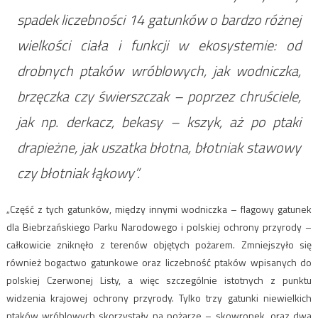
spadek liczebności 14 gatunków o bardzo różnej
wielkości ciała i funkcji w ekosystemie: od
drobnych ptaków wróblowych, jak wodniczka,
brzęczka czy świerszczak – poprzez chruściele,
jak np. derkacz, bekasy – kszyk, aż po ptaki
drapieżne, jak uszatka błotna, błotniak stawowy
czy błotniak łąkowy”.
„Część z tych gatunków, między innymi wodniczka – flagowy gatunek
dla Biebrzańskiego Parku Narodowego i polskiej ochrony przyrody –
całkowicie zniknęło z terenów objętych pożarem. Zmniejszyło się
również bogactwo gatunkowe oraz liczebność ptaków wpisanych do
polskiej Czerwonej Listy, a więc szczególnie istotnych z punktu
widzenia krajowej ochrony przyrody. Tylko trzy gatunki niewielkich
ptaków wróblowych skorzystały na pożarze – skowronek, oraz dwa