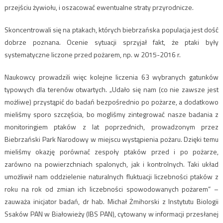
przejściu żywiołu, i oszacować ewentualne straty przyrodnicze.
Skoncentrowali się na ptakach, których biebrzańska populacja jest dość
dobrze poznana. Ocenie sytuacji sprzyjał fakt, że ptaki były
systematyczne liczone przed pożarem, np. w 2015-2016 r.
Naukowcy prowadzili więc kolejne liczenia 63 wybranych gatunków
typowych dla terenów otwartych. „Udało się nam (co nie zawsze jest
możliwe) przystąpić do badań bezpośrednio po pożarze, a dodatkowo
mieliśmy sporo szczęścia, bo mogliśmy zintegrować nasze badania z
monitoringiem ptaków z lat poprzednich, prowadzonym przez
Biebrzański Park Narodowy w miejscu wystąpienia pożaru. Dzięki temu
mieliśmy okazję porównać zespoły ptaków przed i po pożarze,
zarówno na powierzchniach spalonych, jak i kontrolnych. Taki układ
umożliwił nam oddzielenie naturalnych fluktuacji liczebności ptaków z
roku na rok od zmian ich liczebności spowodowanych pożarem” –
zauważa inicjator badań, dr hab. Michał Żmihorski z Instytutu Biologii
Ssaków PAN w Białowieży (IBS PAN), cytowany w informacji przesłanej