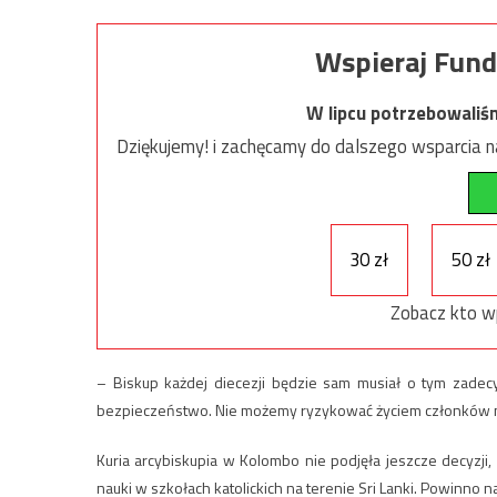
Wspieraj Fund
W lipcu potrzebowaliś
Dziękujemy! i zachęcamy do dalszego wsparcia na
30 zł
50 zł
Zobacz kto w
– Biskup każdej diecezji będzie sam musiał o tym zadecy
bezpieczeństwo. Nie możemy ryzykować życiem członków nas
Kuria arcybiskupia w Kolombo nie podjęła jeszcze decyzj
nauki w szkołach katolickich na terenie Sri Lanki. Powinno n