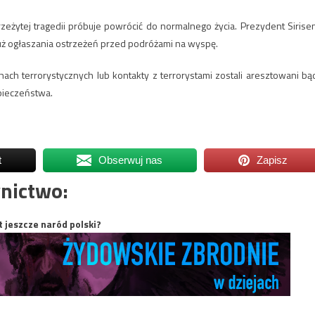
rzeżytej tragedii próbuje powrócić do normalnego życia. Prezydent Sirise
uż ogłaszania ostrzeżeń przed podróżami na wyspę.
ach terrorystycznych lub kontakty z terrorystami zostali aresztowani bą
zpieczeństwa.
t
Obserwuj nas
Zapisz
nictwo:
t jeszcze naród polski?