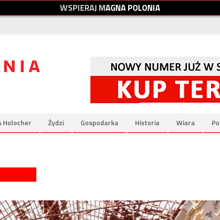
W
S
P
I
E
R
A
J
M
A
G
N
A
P
O
L
O
N
I
A
& Holocher
Żydzi
Gospodarka
Historia
Wiara
Po