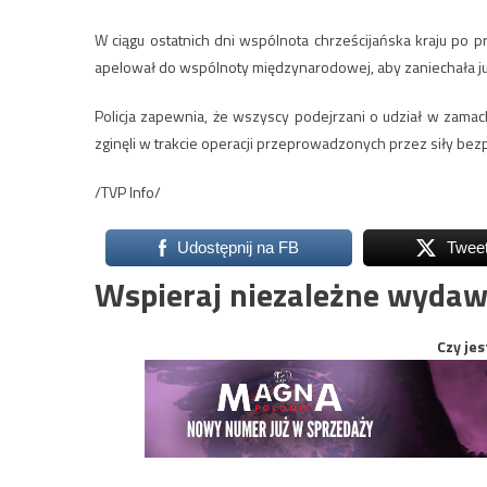
W ciągu ostatnich dni wspólnota chrześcijańska kraju po p
apelował do wspólnoty międzynarodowej, aby zaniechała j
Policja zapewnia, że wszyscy podejrzani o udział w zamach
zginęli w trakcie operacji przeprowadzonych przez siły be
/TVP Info/
Udostępnij na FB
Twee
Wspieraj niezależne wydaw
Czy jes