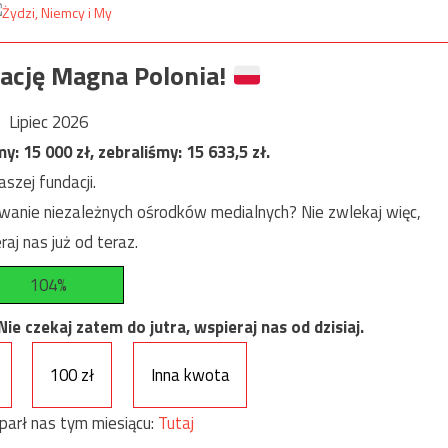
ację Magna Polonia!
Lipiec 2026
my:
15 000
zł, zebraliśmy:
15 633,5
zł.
szej fundacji.
anie niezależnych ośrodków medialnych? Nie zwlekaj więc,
raj nas już od teraz.
104%
e czekaj zatem do jutra, wspieraj nas od dzisiaj.
100 zł
Inna kwota
parł nas tym miesiącu:
Tutaj