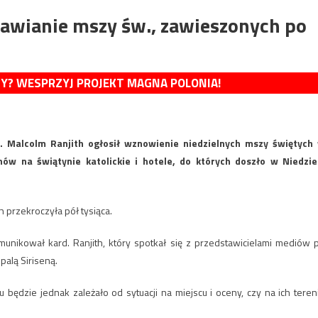
awianie mszy św., zawieszonych po
MY? WESPRZYJ PROJEKT MAGNA POLONIA!
d. Malcolm Ranjith ogłosił wznowienie niedzielnych mszy świętych
ów na świątynie katolickie i hotele, do których doszło w Niedzie
 przekroczyła pół tysiąca.
nikował kard. Ranjith, który spotkał się z przedstawicielami mediów 
palą Siriseną.
będzie jednak zależało od sytuacji na miejscu i oceny, czy na ich teren