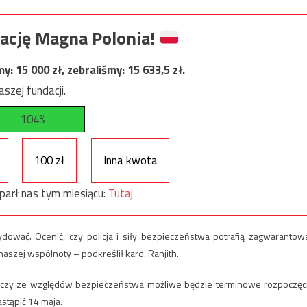
ację Magna Polonia!
my:
15 000
zł, zebraliśmy:
15 633,5
zł.
szej fundacji.
104%
100 zł
Inna kwota
parł nas tym miesiącu:
Tutaj
dować. Ocenić, czy policja i siły bezpieczeństwa potrafią zagwarantow
zej wspólnoty – podkreślił kard. Ranjith.
i, czy ze względów bezpieczeństwa możliwe będzie terminowe rozpoczęc
astąpić 14 maja.