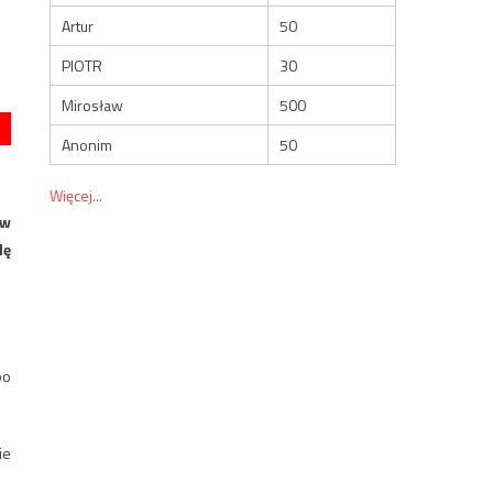
Artur
50
PIOTR
30
Mirosław
500
Anonim
50
Więcej...
 w
lę
po
ie