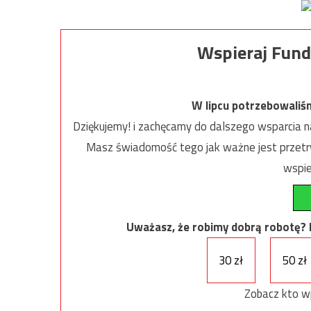
Wspieraj Fund
W lipcu potrzebowaliś
Dziękujemy! i zachęcamy do dalszego wsparcia na
Masz świadomość tego jak ważne jest przetrw
wspie
Uważasz, że robimy dobrą robotę? Ni
30 zł
50 zł
Zobacz kto w