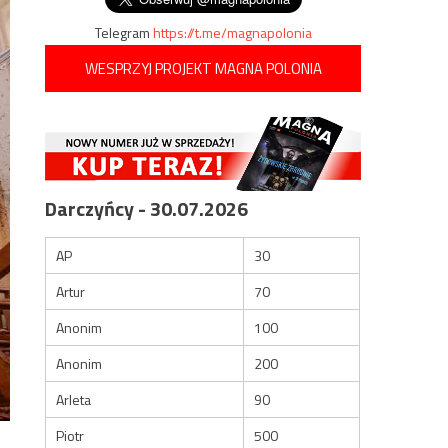
Telegram
https://t.me/magnapolonia
WESPRZYJ PROJEKT MAGNA POLONIA
Darczyńcy - 30.07.2026
AP
30
Artur
70
Anonim
100
Anonim
200
Arleta
90
Piotr
500