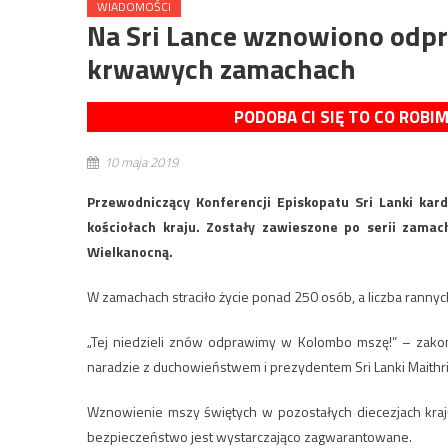
WIADOMOŚCI
Na Sri Lance wznowiono odpr
krwawych zamachach
PODOBA CI SIĘ TO CO ROBI
10 maja 2019
Przewodniczący Konferencji Episkopatu Sri Lanki kar
kościołach kraju. Zostały zawieszone po serii zamach
Wielkanocną.
W zamachach straciło życie ponad 250 osób, a liczba rannych
„Tej niedzieli znów odprawimy w Kolombo mszę!” – zakomu
naradzie z duchowieństwem i prezydentem Sri Lanki Maithri
Wznowienie mszy świętych w pozostałych diecezjach kraju 
bezpieczeństwo jest wystarczająco zagwarantowane.