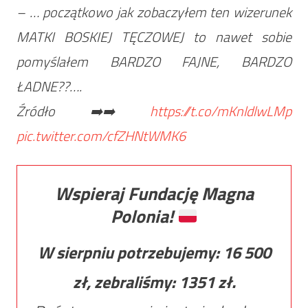
– … początkowo jak zobaczyłem ten wizerunek
MATKI BOSKIEJ TĘCZOWEJ to nawet sobie
pomyślałem BARDZO FAJNE, BARDZO
ŁADNE??….
Źródło ➡️➡️
https://t.co/mKnldlwLMp
pic.twitter.com/cfZHNtWMK6
Wspieraj Fundację Magna
Polonia!
W sierpniu potrzebujemy:
16 500
zł, zebraliśmy:
1351
zł.