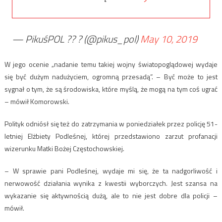
— PikuśPOL ?? ‏? (@pikus_pol)
May 10, 2019
W jego ocenie „nadanie temu takiej wojny światopoglądowej wydaje
się być dużym nadużyciem, ogromną przesadą”. – Być może to jest
sygnał o tym, że są środowiska, które myślą, że mogą na tym coś ugrać
– mówił Komorowski.
Polityk odniósł się też do zatrzymania w poniedziałek przez policję 51-
letniej Elżbiety Podleśnej, której przedstawiono zarzut profanacji
wizerunku Matki Bożej Częstochowskiej.
– W sprawie pani Podleśnej, wydaje mi się, że ta nadgorliwość i
nerwowość działania wynika z kwestii wyborczych. Jest szansa na
wykazanie się aktywnością dużą, ale to nie jest dobre dla policji –
mówił.