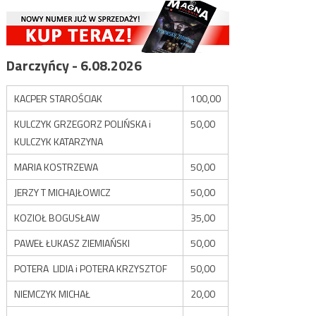
Darczyńcy - 6.08.2026
KACPER STAROŚCIAK
100,00
KULCZYK GRZEGORZ POLIŃSKA i
50,00
KULCZYK KATARZYNA
MARIA KOSTRZEWA
50,00
JERZY T MICHAJŁOWICZ
50,00
KOZIOŁ BOGUSŁAW
35,00
PAWEŁ ŁUKASZ ZIEMIAŃSKI
50,00
POTERA LIDIA i POTERA KRZYSZTOF
50,00
NIEMCZYK MICHAŁ
20,00