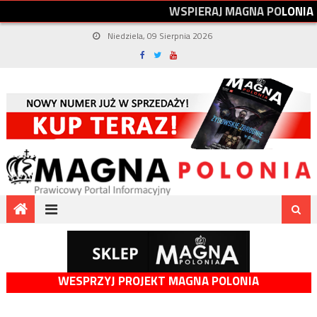
W
S
P
I
E
R
A
J
M
A
G
N
A
P
O
L
O
N
I
A
Niedziela, 09 Sierpnia 2026
WESPRZYJ PROJEKT MAGNA POLONIA