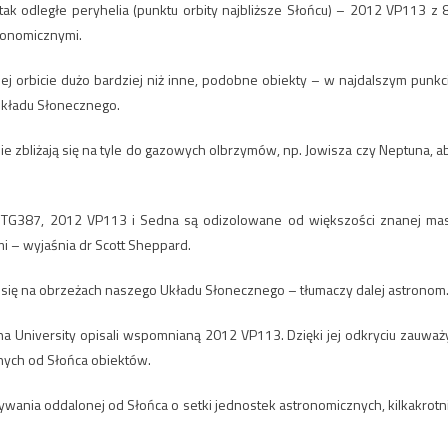
tak odległe peryhelia (punktu orbity najbliższe Słońcu) – 2012 VP113 z 
ronomicznymi.
ej orbicie dużo bardziej niż inne, podobne obiekty – w najdalszym punkc
Układu Słonecznego.
ie zbliżają się na tyle do gazowych olbrzymów, np. Jowisza czy Neptuna, a
5 TG387, 2012 VP113 i Sedna są odizolowane od większości znanej ma
i – wyjaśnia dr Scott Sheppard.
e się na obrzeżach naszego Układu Słonecznego – tłumaczy dalej astronom
na University opisali wspomnianą 2012 VP113. Dzięki jej odkryciu zauważy
nych od Słońca obiektów.
ania oddalonej od Słońca o setki jednostek astronomicznych, kilkakrotn