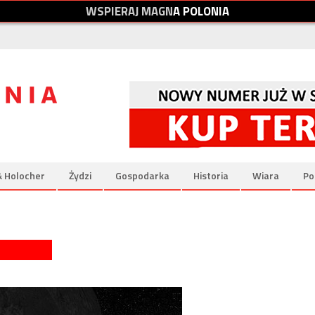
W
S
P
I
E
R
A
J
M
A
G
N
A
P
O
L
O
N
I
A
& Holocher
Żydzi
Gospodarka
Historia
Wiara
Po