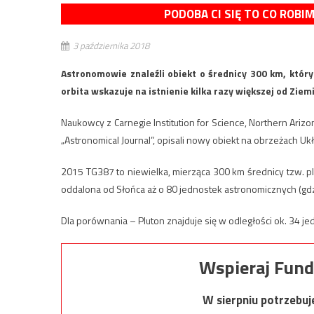
PODOBA CI SIĘ TO CO ROBI
3 października 2018
Astronomowie znaleźli obiekt o średnicy 300 km, który
orbita wskazuje na istnienie kilka razy większej od Ziemi
Naukowcy z Carnegie Institution for Science, Northern Arizon
„Astronomical Journal”, opisali nowy obiekt na obrzeżach U
2015 TG387 to niewielka, mierząca 300 km średnicy tzw. pl
oddalona od Słońca aż o 80 jednostek astronomicznych (gdz
Dla porównania – Pluton znajduje się w odległości ok. 34 j
Wspieraj Fund
W sierpniu potrzebu