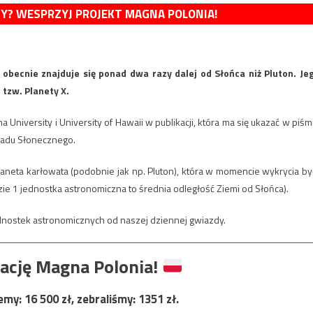
MY? WESPRZYJ PROJEKT MAGNA POLONIA!
 obecnie znajduje się ponad dwa razy dalej od Słońca niż Pluton. Je
 tzw. Planety X.
a University i University of Hawaii w publikacji, która ma się ukazać w piśm
kładu Słonecznego.
aneta karłowata (podobnie jak np. Pluton), która w momencie wykrycia by
ie 1 jednostka astronomiczna to średnia odległość Ziemi od Słońca).
ednostek astronomicznych od naszej dziennej gwiazdy.
ację Magna Polonia!
jemy:
16 500
zł, zebraliśmy:
1351
zł.