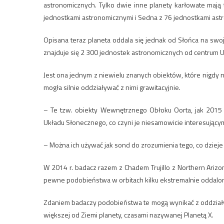
astronomicznych. Tylko dwie inne planety karłowate mają 
jednostkami astronomicznymi i Sedna z 76 jednostkami ast
Opisana teraz planeta oddala się jednak od Słońca na swoj
znajduje się 2 300 jednostek astronomicznych od centrum 
Jest ona jednym z niewielu znanych obiektów, które nigdy n
mogła silnie oddziaływać z nimi grawitacyjnie.
– Te tzw. obiekty Wewnętrznego Obłoku Oorta, jak 201
Układu Słonecznego, co czyni je niesamowicie interesującym
– Można ich używać jak sond do zrozumienia tego, co dziej
W 2014 r. badacz razem z Chadem Trujillo z Northern Arizo
pewne podobieństwa w orbitach kilku ekstremalnie oddalo
Zdaniem badaczy podobieństwa te mogą wynikać z oddziaływ
większej od Ziemi planety, czasami nazywanej Planetą X.