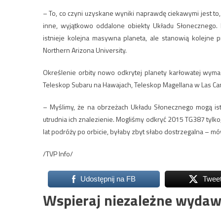
– To, co czyni uzyskane wyniki naprawdę ciekawymi jest to
inne, wyjątkowo oddalone obiekty Układu Słonecznego.
istnieje kolejna masywna planeta, ale stanowią kolejne 
Northern Arizona University.
Określenie orbity nowo odkrytej planety karłowatej wyma
Teleskop Subaru na Hawajach, Teleskop Magellana w Las Ca
– Myślimy, że na obrzeżach Układu Słonecznego mogą istni
utrudnia ich znalezienie. Mogliśmy odkryć 2015 TG387 tylko, k
lat podróży po orbicie, byłaby zbyt słabo dostrzegalna – mów
/TVP Info/
Udostępnij na FB
Twee
Wspieraj niezależne wydaw