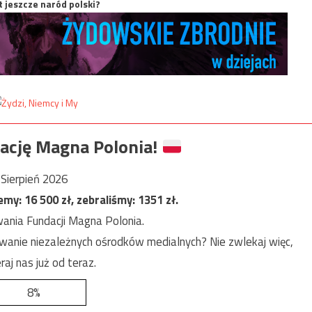
t jeszcze naród polski?
ację Magna Polonia!
Sierpień 2026
jemy:
16 500
zł, zebraliśmy:
1351
zł.
ania Fundacji Magna Polonia.
anie niezależnych ośrodków medialnych? Nie zwlekaj więc,
raj nas już od teraz.
8%