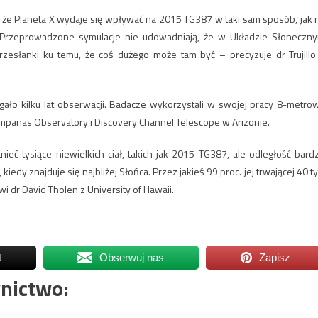
, że Planeta X wydaje się wpływać na 2015 TG387 w taki sam sposób, jak 
 Przeprowadzone symulacje nie udowadniają, że w Układzie Słoneczn
przesłanki ku temu, że coś dużego może tam być – precyzuje dr Trujillo
gało kilku lat obserwacji. Badacze wykorzystali w swojej pracy 8-metro
mpanas Observatory i Discovery Channel Telescope w Arizonie.
eć tysiące niewielkich ciał, takich jak 2015 TG387, ale odległość bard
iedy znajduje się najbliżej Słońca. Przez jakieś 99 proc. jej trwającej 40 ty
i dr David Tholen z University of Hawaii.
t
Obserwuj nas
Zapisz
nictwo: