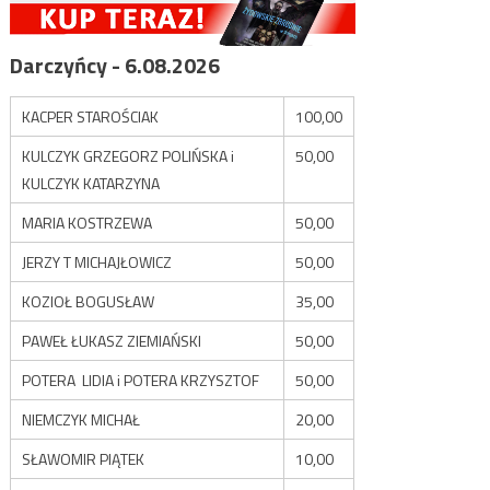
Darczyńcy - 6.08.2026
KACPER STAROŚCIAK
100,00
KULCZYK GRZEGORZ POLIŃSKA i
50,00
KULCZYK KATARZYNA
MARIA KOSTRZEWA
50,00
JERZY T MICHAJŁOWICZ
50,00
KOZIOŁ BOGUSŁAW
35,00
PAWEŁ ŁUKASZ ZIEMIAŃSKI
50,00
POTERA LIDIA i POTERA KRZYSZTOF
50,00
NIEMCZYK MICHAŁ
20,00
SŁAWOMIR PIĄTEK
10,00