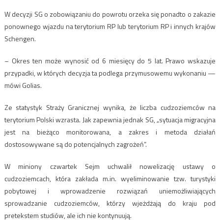
W decyzji SG o zobowiązaniu do powrotu orzeka się ponadto o zakazie
ponownego wjazdu na terytorium RP lub terytorium RP i innych krajów
Schengen.
– Okres ten może wynosić od 6 miesięcy do 5 lat. Prawo wskazuje
przypadki, w których decyzja ta podlega przymusowemu wykonaniu —
mówi Golias.
Ze statystyk Straży Granicznej wynika, że liczba cudzoziemców na
terytorium Polski wzrasta. Jak zapewnia jednak SG, „sytuacja migracyjna
jest na bieżąco monitorowana, a zakres i metoda działań
dostosowywane są do potencjalnych zagrożeń”.
W miniony czwartek Sejm uchwalił nowelizację ustawy o
cudzoziemcach, która zakłada m.in. wyeliminowanie tzw. turystyki
pobytowej i wprowadzenie rozwiązań uniemożliwiających
sprowadzanie cudzoziemców, którzy wjeżdżają do kraju pod
pretekstem studiów, ale ich nie kontynuują.