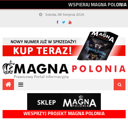
W
S
P
I
E
R
A
J
M
A
G
N
A
P
O
L
O
N
I
A
Sobota, 08 Sierpnia 2026
WESPRZYJ PROJEKT MAGNA POLONIA