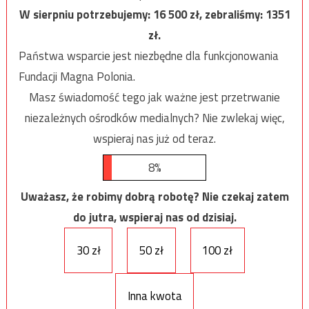
W sierpniu potrzebujemy:
16 500
zł, zebraliśmy:
1351
zł.
Państwa wsparcie jest niezbędne dla funkcjonowania
Fundacji Magna Polonia.
Masz świadomość tego jak ważne jest przetrwanie
niezależnych ośrodków medialnych? Nie zwlekaj więc,
wspieraj nas już od teraz.
8%
Uważasz, że robimy dobrą robotę? Nie czekaj zatem
do jutra, wspieraj nas od dzisiaj.
30 zł
50 zł
100 zł
Inna kwota