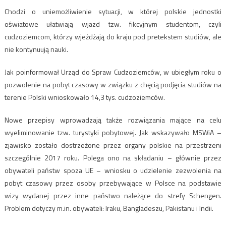
Chodzi o uniemożliwienie sytuacji, w której polskie jednostki
oświatowe ułatwiają wjazd tzw. fikcyjnym studentom, czyli
cudzoziemcom, którzy wjeżdżają do kraju pod pretekstem studiów, ale
nie kontynuują nauki.
Jak poinformował Urząd do Spraw Cudzoziemców, w ubiegłym roku o
pozwolenie na pobyt czasowy w związku z chęcią podjęcia studiów na
terenie Polski wnioskowało 14,3 tys. cudzoziemców.
Nowe przepisy wprowadzają także rozwiązania mające na celu
wyeliminowanie tzw. turystyki pobytowej. Jak wskazywało MSWiA –
zjawisko zostało dostrzeżone przez organy polskie na przestrzeni
szczególnie 2017 roku. Polega ono na składaniu – głównie przez
obywateli państw spoza UE – wniosku o udzielenie zezwolenia na
pobyt czasowy przez osoby przebywające w Polsce na podstawie
wizy wydanej przez inne państwo należące do strefy Schengen.
Problem dotyczy m.in. obywateli: Iraku, Bangladeszu, Pakistanu i Indii.