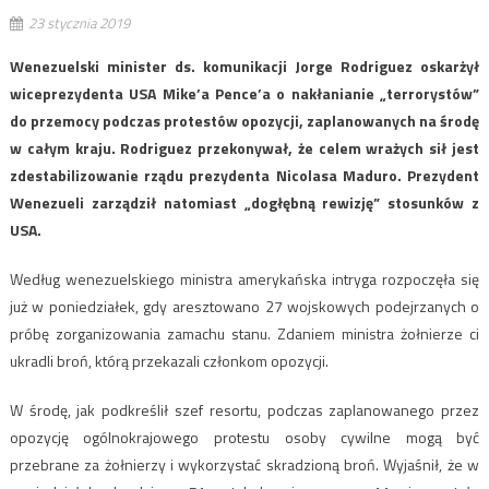
23 stycznia 2019
Wenezuelski minister ds. komunikacji Jorge Rodriguez oskarżył
wiceprezydenta USA Mike’a Pence’a o nakłanianie „terrorystów”
do przemocy podczas protestów opozycji, zaplanowanych na środę
w całym kraju. Rodriguez przekonywał, że celem wrażych sił jest
zdestabilizowanie rządu prezydenta Nicolasa Maduro. Prezydent
Wenezueli zarządził natomiast „dogłębną rewizję” stosunków z
USA.
Według wenezuelskiego ministra amerykańska intryga rozpoczęła się
już w poniedziałek, gdy aresztowano 27 wojskowych podejrzanych o
próbę zorganizowania zamachu stanu. Zdaniem ministra żołnierze ci
ukradli broń, którą przekazali członkom opozycji.
W środę, jak podkreślił szef resortu, podczas zaplanowanego przez
opozycję ogólnokrajowego protestu osoby cywilne mogą być
przebrane za żołnierzy i wykorzystać skradzioną broń. Wyjaśnił, że w