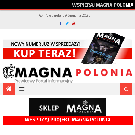
W
S
P
I
E
R
A
J
M
A
G
N
A
P
O
L
O
N
I
A
Niedziela, 09 Sierpnia 2026
WESPRZYJ PROJEKT MAGNA POLONIA