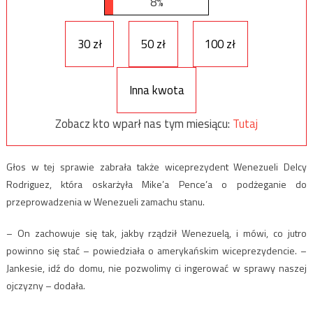
8%
30 zł
50 zł
100 zł
Inna kwota
Zobacz kto wparł nas tym miesiącu:
Tutaj
Głos w tej sprawie zabrała także wiceprezydent Wenezueli Delcy
Rodriguez, która oskarżyła Mike’a Pence’a o podżeganie do
przeprowadzenia w Wenezueli zamachu stanu.
– On zachowuje się tak, jakby rządził Wenezuelą, i mówi, co jutro
powinno się stać – powiedziała o amerykańskim wiceprezydencie. –
Jankesie, idź do domu, nie pozwolimy ci ingerować w sprawy naszej
ojczyzny – dodała.